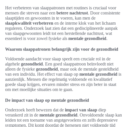
Het verbeteren van slaappatronen met routines is cruciaal voor
mensen die streven naar een
betere nachtrust
. Door consistente
slaaptijden en gewoonten in te voeren, kan men de
slaapkwaliteit verbeteren
en de interne klok van het lichaam
reguleren. Onderzoek laat zien dat een gedisciplineerde aanpak
van slaapgewoonten leidt tot een herstellende nachtrust, wat
essentieel is voor zowel fysieke als
mentale gezondheid
.
Waarom slaappatronen belangrijk zijn voor de gezondheid
Voldoende aandacht voor slaap speelt een cruciale rol in de
algehele
gezondheid
. Een goed slaappatroon beïnvloedt niet
alleen de fysieke
gezondheid
, maar ook de mentale gesteldheid
van een individu. Het effect van slaap op
mentale gezondheid
is
aanzienlijk. Mensen die regelmatig voldoende en kwalitatief
goede slaap krijgen, ervaren minder stress en zijn beter in staat
om met moeilijke situaties om te gaan.
De impact van slaap op mentale gezondheid
Onderzoek heeft bewezen dat de
impact van slaap
diep
verankerd zit in de
mentale gezondheid
. Onvoldoende slaap kan
leiden tot een toename van angstgevoelens en zelfs depressieve
symptomen. Dit komt doordat de hersenen niet voldoende tijd