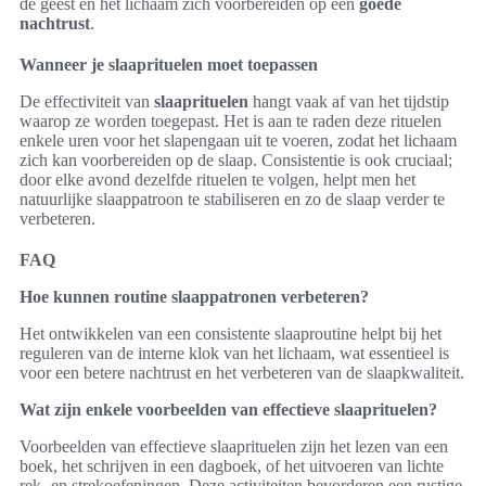
de geest en het lichaam zich voorbereiden op een
goede
nachtrust
.
Wanneer je slaaprituelen moet toepassen
De effectiviteit van
slaaprituelen
hangt vaak af van het tijdstip
waarop ze worden toegepast. Het is aan te raden deze rituelen
enkele uren voor het slapengaan uit te voeren, zodat het lichaam
zich kan voorbereiden op de slaap. Consistentie is ook cruciaal;
door elke avond dezelfde rituelen te volgen, helpt men het
natuurlijke slaappatroon te stabiliseren en zo de slaap verder te
verbeteren.
FAQ
Hoe kunnen routine slaappatronen verbeteren?
Het ontwikkelen van een consistente slaaproutine helpt bij het
reguleren van de interne klok van het lichaam, wat essentieel is
voor een betere nachtrust en het verbeteren van de slaapkwaliteit.
Wat zijn enkele voorbeelden van effectieve slaaprituelen?
Voorbeelden van effectieve slaaprituelen zijn het lezen van een
boek, het schrijven in een dagboek, of het uitvoeren van lichte
rek- en strekoefeningen. Deze activiteiten bevorderen een rustige