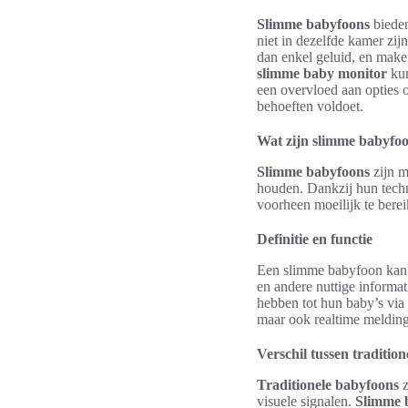
Slimme babyfoons
bieden
niet in dezelfde kamer zi
dan enkel geluid, en maken
slimme baby monitor
kun
een overvloed aan opties o
behoeften voldoet.
Wat zijn slimme babyfo
Slimme babyfoons
zijn m
houden. Dankzij hun techno
voorheen moeilijk te ber
Definitie en functie
Een slimme babyfoon kan
en andere nuttige informa
hebben tot hun baby’s via 
maar ook realtime melding
Verschil tussen traditio
Traditionele babyfoons
z
visuele signalen.
Slimme 