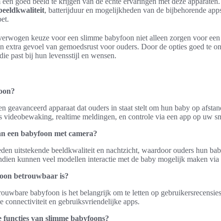
 een goed beeld te krijgen van de echte ervaringen met deze apparaten.
beeldkwaliteit
, batterijduur en mogelijkheden van de bijbehorende apps
et.
verwogen keuze voor een slimme babyfoon niet alleen zorgen voor een 
n extra gevoel van gemoedsrust voor ouders. Door de opties goed te o
ie past bij hun levensstijl en wensen.
foon?
n geavanceerd apparaat dat ouders in staat stelt om hun baby op afsta
ls videobewaking, realtime meldingen, en controle via een app op uw sm
van een babyfoon met camera?
en uitstekende beeldkwaliteit en nachtzicht, waardoor ouders hun bab
ien kunnen veel modellen interactie met de baby mogelijk maken via 
foon betrouwbaar is?
trouwbare babyfoon is het belangrijk om te letten op gebruikersrecensi
de connectiviteit en gebruiksvriendelijke apps.
e functies van slimme babyfoons?