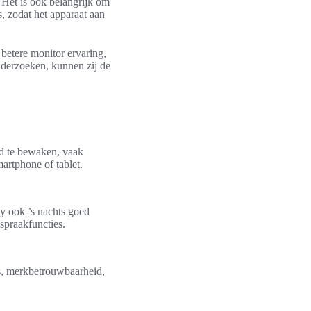
 Het is ook belangrijk om
, zodat het apparaat aan
betere monitor ervaring,
nderzoeken, kunnen zij de
nd te bewaken, vaak
artphone of tablet.
y ook ’s nachts goed
spraakfuncties.
es, merkbetrouwbaarheid,