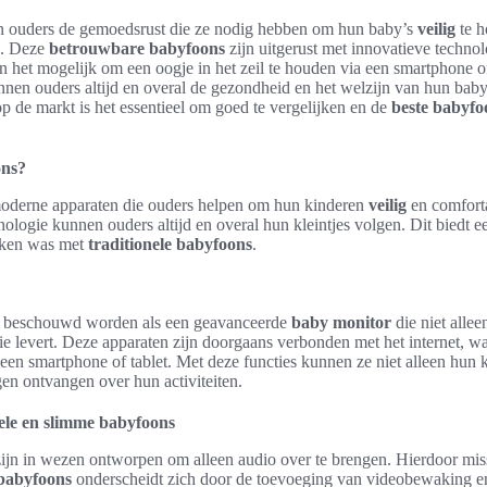
 ouders de gemoedsrust die ze nodig hebben om hun baby’s
veilig
te h
jn. Deze
betrouwbare babyfoons
zijn uitgerust met innovatieve techno
 het mogelijk om een oogje in het zeil te houden via een smartphone of 
nen ouders altijd en overal de gezondheid en het welzijn van hun bab
p de markt is het essentieel om goed te vergelijken en de
beste babyfo
ons?
oderne apparaten die ouders helpen om hun kinderen
veilig
en comforta
logie kunnen ouders altijd en overal hun kleintjes volgen. Dit biedt e
eiken was met
traditionele babyfoons
.
 beschouwd worden als een geavanceerde
baby monitor
die niet alle
tie levert. Deze apparaten zijn doorgaans verbonden met het internet, 
een smartphone of tablet. Met deze functies kunnen ze niet alleen hun 
en ontvangen over hun activiteiten.
nele en slimme babyfoons
ijn in wezen ontworpen om alleen audio over te brengen. Hierdoor mis
babyfoons
onderscheidt zich door de toevoeging van videobewaking en 