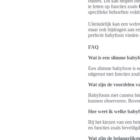
ouders. Dit kan helpen om
te letten op functies zoals
specifieke behoeften voldo
Uiteindelijk kan een welo
maar ook bijdragen aan ee
perfecte babyfoon vinden d
FAQ
Wat is een slimme baby
Een slimme babyfoon is ee
uitgerust met functies zoa
Wat zijn de voordelen 
Babyfoons met camera bied
kunnen observeren. Bovend
Hoe weet ik welke baby
Bij het kiezen van een be
en functies zoals beveilig
Wat zijn de belangrijkst