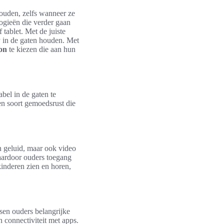
ouden, zelfs wanneer ze
logieën die verder gaan
tablet. Met de juiste
y in de gaten houden. Met
on
te kiezen die aan hun
bel in de gaten te
en soort gemoedsrust die
en geluid, maar ook video
waardoor ouders toegang
kinderen zien en horen,
sen ouders belangrijke
connectiviteit met apps.