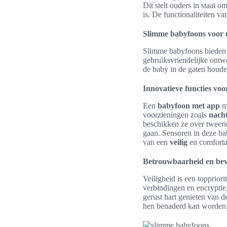
Dit stelt ouders in staat 
is. De functionaliteiten 
Slimme babyfoons voor 
Slimme babyfoons bieden 
gebruiksvriendelijke ontwe
de baby in de gaten houde
Innovatieve functies voo
Een
babyfoon met app
ma
voorzieningen zoals
nacht
beschikken ze over tweer
gaan. Sensoren in deze bab
van een
veilig
en comforta
Betrouwbaarheid en beve
Veiligheid is een topprior
verbindingen en encrypti
gerust hart genieten van d
hen benaderd kan worden