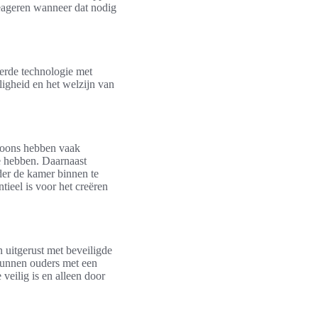
 reageren wanneer dat nodig
.
erde technologie met
ligheid en het welzijn van
foons hebben vaak
e hebben. Daarnaast
er de kamer binnen te
tieel is voor het creëren
n uitgerust met beveiligde
kunnen ouders met een
veilig is en alleen door