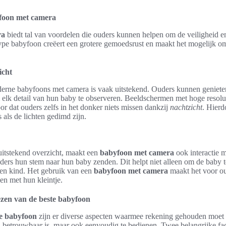
foon met camera
ra
biedt tal van voordelen die ouders kunnen helpen om de veiligheid e
ype babyfoon creëert een grotere gemoedsrust en maakt het mogelijk om 
icht
rne babyfoons met camera is vaak uitstekend. Ouders kunnen geniete
 elk detail van hun baby te observeren. Beeldschermen met hoge resolu
r dat ouders zelfs in het donker niets missen dankzij
nachtzicht
. Hierd
s als de lichten gedimd zijn.
uitstekend overzicht, maakt een
babyfoon met camera
ook interactie 
ders hun stem naar hun baby zenden. Dit helpt niet alleen om de baby t
 en kind. Het gebruik van een
babyfoon met camera
maakt het voor o
en met hun kleintje.
ezen van de beste babyfoon
te babyfoon
zijn er diverse aspecten waarmee rekening gehouden moet
n betrouwbaar is, maar ook eenvoudig te bedienen. Twee belangrijke fac