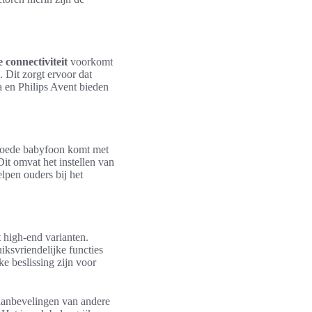
connectiviteit
voorkomt
. Dit zorgt ervoor dat
a en Philips Avent bieden
 goede babyfoon komt met
it omvat het instellen van
lpen ouders bij het
t high-end varianten.
iksvriendelijke functies
e beslissing zijn voor
 aanbevelingen van andere