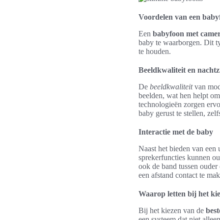
Voordelen van een baby
Een
babyfoon met came
baby te waarborgen. Dit t
te houden.
Beeldkwaliteit en nachtz
De
beeldkwaliteit
van mode
beelden, wat hen helpt om
technologieën zorgen ervoo
baby gerust te stellen, zelf
Interactie met de baby
Naast het bieden van een 
sprekerfuncties kunnen ou
ook de band tussen ouder
een afstand contact te mak
Waarop letten bij het ki
Bij het kiezen van de
bes
een systeem dat niet allee