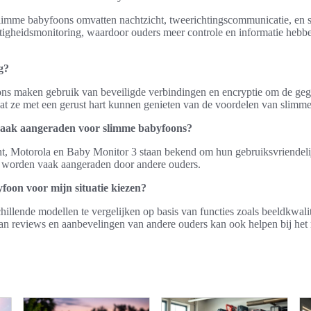
slimme babyfoons omvatten nachtzicht, tweerichtingscommunicatie, en 
tigheidsmonitoring, waardoor ouders meer controle en informatie heb
g?
ons maken gebruik van beveiligde verbindingen en encryptie om de ge
at ze met een gerust hart kunnen genieten van de voordelen van slimme
aak aangeraden voor slimme babyfoons?
t, Motorola en Baby Monitor 3 staan bekend om hun gebruiksvriendelij
n worden vaak aangeraden door andere ouders.
foon voor mijn situatie kiezen?
hillende modellen te vergelijken op basis van functies zoals beeldkwalite
 van reviews en aanbevelingen van andere ouders kan ook helpen bij he