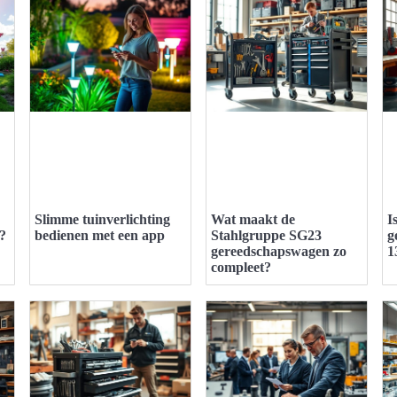
Slimme tuinverlichting
Wat maakt de
I
n?
bedienen met een app
Stahlgruppe SG23
g
gereedschapswagen zo
1
compleet?