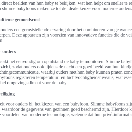
om direct beelden van hun baby te bekijken, wat hen helpt om sneller te
van slimme babyfoons maken ze tot de ideale keuze voor moderne ouders
ultieme gemoedsrust
ouders een geruststellende ervaring door het combineren van geavance
rpen. Deze apparaten zijn voorzien van innovatieve functies die de vei
n.
r ouders
akt het eenvoudig om op afstand de baby te monitoren. Slimme baby
zicht
, zodat ouders ook tijdens de nacht een goed beeld van hun kindj
ichtingscommunicatie, waarbij ouders met hun baby kunnen praten zond
yfoons registreren temperatuur- en luchtvochtigheidsniveaus, wat essen
bel omgevingsklimaat voor de baby.
iliging
iteit voor ouders bij het kiezen van een babyfoon. Slimme babyfoons zij
e, waardoor de gegevens van gezinnen goed beschermd zijn. Hierdoor 
e voordelen van moderne technologie, wetende dat hun privé-informatie 
.