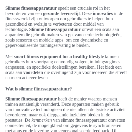
Slimme fitnessapparatuur
speelt een cruciale rol in het
bevorderen van een
gezonde levensstijl
. Deze
innovaties
in de
fitnesswereld zijn ontworpen om gebruikers te helpen hun
gezondheid en welzijn te verbeteren door middel van
technologie.
Slimme fitnessapparatuur
omvat een scala aan
apparaten die gebruik maken van geavanceerde technologieën,
zoals sensoren en mobiele apps, om een dynamische en
gepersonaliseerde trainingservaring te bieden.
Met
smart fitness equipment for a healthy lifestyle
kunnen
gebruikers hun voortgang eenvoudig volgen, trainingsregimes
aanpassen, en specifieke doelstellingen bereiken. Het biedt een
scala aan
voordelen
die overtuigend zijn voor iedereen die streeft
naar een actiever leven.
Wat is slimme fitnessapparatuur?
Slimme fitnessapparatuur
heeft de manier waarop mensen
trainen aanzienlijk veranderd. Deze apparaten maken gebruik
van innovatieve technologieën die niet alleen de fysieke activiteit
bevorderen, maar ook diepgaande inzichten bieden in de
prestaties. De
kenmerken
van slimme fitnessapparatuur omvatten
connectiviteit, de mogelijkheid om gegevens te synchroniseren
met apps en de levering van gepersonaliseerde feedback. Dit