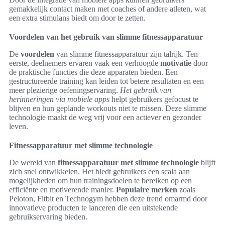
gemakkelijk contact maken met coaches of andere atleten, wat
een extra stimulans biedt om door te zetten.
Voordelen van het gebruik van slimme fitnessapparatuur
De
voordelen
van slimme fitnessapparatuur zijn talrijk. Ten
eerste, deelnemers ervaren vaak een verhoogde
motivatie
door
de praktische functies die deze apparaten bieden. Een
gestructureerde training kan leiden tot betere resultaten en een
meer plezierige oefeningservaring.
Het gebruik van
herinneringen via mobiele apps
helpt gebruikers gefocust te
blijven en hun geplande workouts niet te missen. Deze slimme
technologie maakt de weg vrij voor een actiever en gezonder
leven.
Fitnessapparatuur met slimme technologie
De wereld van
fitnessapparatuur met slimme technologie
blijft
zich snel ontwikkelen. Het biedt gebruikers een scala aan
mogelijkheden om hun trainingsdoelen te bereiken op een
efficiënte en motiverende manier.
Populaire merken
zoals
Peloton, Fitbit en Technogym hebben deze trend omarmd door
innovatieve producten te lanceren die een uitstekende
gebruikservaring bieden.