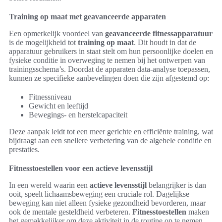
Training op maat met geavanceerde apparaten
Een opmerkelijk voordeel van
geavanceerde fitnessapparatuur
is de mogelijkheid tot
training op maat
. Dit houdt in dat de
apparatuur gebruikers in staat stelt om hun persoonlijke doelen en
fysieke conditie in overweging te nemen bij het ontwerpen van
trainingsschema’s. Doordat de apparaten data-analyse toepassen,
kunnen ze specifieke aanbevelingen doen die zijn afgestemd op:
Fitnessniveau
Gewicht en leeftijd
Bewegings- en herstelcapaciteit
Deze aanpak leidt tot een meer gerichte en efficiënte training, wat
bijdraagt aan een snellere verbetering van de algehele conditie en
prestaties.
Fitnesstoestellen voor een actieve levensstijl
In een wereld waarin een
actieve levensstijl
belangrijker is dan
ooit, speelt lichaamsbeweging een cruciale rol. Dagelijkse
beweging kan niet alleen fysieke gezondheid bevorderen, maar
ook de mentale gesteldheid verbeteren.
Fitnesstoestellen
maken
het gemakkelijker om deze aktiviteit in de routine op te nemen.