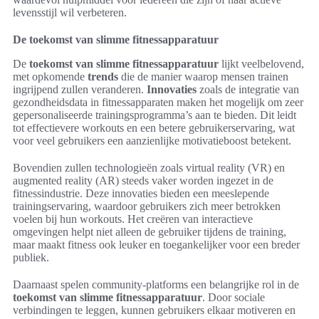
levensstijl wil verbeteren.
De toekomst van slimme fitnessapparatuur
De
toekomst van slimme fitnessapparatuur
lijkt veelbelovend,
met opkomende
trends
die de manier waarop mensen trainen
ingrijpend zullen veranderen.
Innovaties
zoals de integratie van
gezondheidsdata in fitnessapparaten maken het mogelijk om zeer
gepersonaliseerde trainingsprogramma’s aan te bieden. Dit leidt
tot effectievere workouts en een betere gebruikerservaring, wat
voor veel gebruikers een aanzienlijke motivatieboost betekent.
Bovendien zullen technologieën zoals virtual reality (VR) en
augmented reality (AR) steeds vaker worden ingezet in de
fitnessindustrie. Deze innovaties bieden een meeslepende
trainingservaring, waardoor gebruikers zich meer betrokken
voelen bij hun workouts. Het creëren van interactieve
omgevingen helpt niet alleen de gebruiker tijdens de training,
maar maakt fitness ook leuker en toegankelijker voor een breder
publiek.
Daarnaast spelen community-platforms een belangrijke rol in de
toekomst van slimme fitnessapparatuur
. Door sociale
verbindingen te leggen, kunnen gebruikers elkaar motiveren en