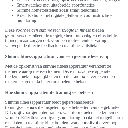
Smartwatches met uitgebreide sportfuncties
Slimme hometoestellen zoals smart treadmills
Krachtstations met digitale platforms voor instructie en
monitoring
Deze
voorbeelden slimme technologie in fitness
bieden
gebruikers niet alleen de mogelijkheid om veilig en effectief te
trainen, maar zorgen ook voor een motiverende ervaring
vanwege de directe feedback en real-time statistieken.
Slimme fitnessapparatuur voor een gezonde levensstijl
Met de opkomst van slimme fitnessapparatuur verandert de
manier waarop mensen trainen. Deze innovatieve apparaten
bieden unieke mogelijkheden om de training te verbeteren en
maken het gemakkelijker om doelen te behalen.
Hoe slimme apparaten de training verbeteren
Slimme fitnessapparatuur biedt gepersonaliseerde
trainingsschema’s die inspelen op de behoeften van de gebruiker.
Dit zorgt voor gerichter trainen, waardoor doelen sneller bereikt
worden. Effectieve voortgangsmonitoring maakt het mogelijk om
resultaten in real-time bij te houden, wat de
motivatie
verhoogt.
Door de integratie van mobiele apps kunnen gebruikers