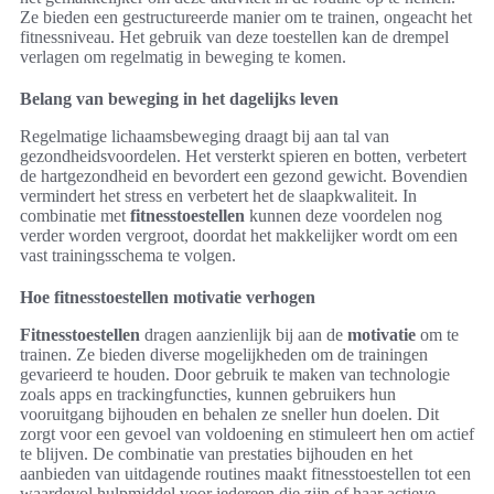
Ze bieden een gestructureerde manier om te trainen, ongeacht het
fitnessniveau. Het gebruik van deze toestellen kan de drempel
verlagen om regelmatig in beweging te komen.
Belang van beweging in het dagelijks leven
Regelmatige lichaamsbeweging draagt bij aan tal van
gezondheidsvoordelen. Het versterkt spieren en botten, verbetert
de hartgezondheid en bevordert een gezond gewicht. Bovendien
vermindert het stress en verbetert het de slaapkwaliteit. In
combinatie met
fitnesstoestellen
kunnen deze voordelen nog
verder worden vergroot, doordat het makkelijker wordt om een
vast trainingsschema te volgen.
Hoe fitnesstoestellen motivatie verhogen
Fitnesstoestellen
dragen aanzienlijk bij aan de
motivatie
om te
trainen. Ze bieden diverse mogelijkheden om de trainingen
gevarieerd te houden. Door gebruik te maken van technologie
zoals apps en trackingfuncties, kunnen gebruikers hun
vooruitgang bijhouden en behalen ze sneller hun doelen. Dit
zorgt voor een gevoel van voldoening en stimuleert hen om actief
te blijven. De combinatie van prestaties bijhouden en het
aanbieden van uitdagende routines maakt fitnesstoestellen tot een
waardevol hulpmiddel voor iedereen die zijn of haar actieve