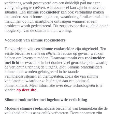
verlichting wordt geactiveerd om een duidelijk pad naar een
veilige uitgang te creëren, wat essentieel kan zijn in stressvolle
situaties. Een
slimme rookmelder
kan ook verbinding maken
met andere smart home apparaten, waardoor gebruikers real-time
meldingen op hun smartphone ontvangen wanneer er een
probleem wordt gedetecteerd. Dit zorgt ervoor dat zij altijd op de
hoogte zijn van de situatie in hun woning.
Voordelen van slimme rookmelders
De voordelen van een
slimme rookmelder
zijn uitgebreid. Ten
eerste bieden ze
snelle en efficiënte reactie
op gevaar, wat kan
helpen om levens te redden. Daarnaast maakt een
rookmelder
met licht
de evacuatie in het donker veel gemakkelijker, waarbij
de verlichting richting de uitgang leidt. Slimme brandmelders
kunnen ook worden geïntegreerd in bestaande
veiligheidssystemen en thermostaten, zoals die van slimme
ventilatoren, waardoor ze bijdragen aan een optimaal
binnenklimaat. Meer informatie over deze technologieën is te
vinden
op deze site
.
Slimme rookmelder met ingebouwde verlichting
Moderne
slimme rookmelders
bieden tal van kenmerken die de
veiligheid in huis aanzienlijk verbeteren. Deze apparaten zijn