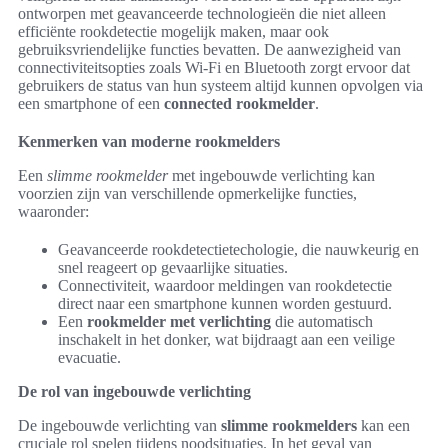
ontworpen met geavanceerde technologieën die niet alleen
efficiënte rookdetectie mogelijk maken, maar ook
gebruiksvriendelijke functies bevatten. De aanwezigheid van
connectiviteitsopties zoals Wi-Fi en Bluetooth zorgt ervoor dat
gebruikers de status van hun systeem altijd kunnen opvolgen via
een smartphone of een
connected rookmelder
.
Kenmerken van moderne rookmelders
Een
slimme rookmelder
met ingebouwde verlichting kan
voorzien zijn van verschillende opmerkelijke functies,
waaronder:
Geavanceerde rookdetectietechologie, die nauwkeurig en
snel reageert op gevaarlijke situaties.
Connectiviteit, waardoor meldingen van rookdetectie
direct naar een smartphone kunnen worden gestuurd.
Een
rookmelder met verlichting
die automatisch
inschakelt in het donker, wat bijdraagt aan een veilige
evacuatie.
De rol van ingebouwde verlichting
De ingebouwde verlichting van
slimme rookmelders
kan een
cruciale rol spelen tijdens noodsituaties. In het geval van