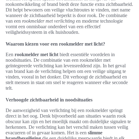
rookontwikkeling of brand biedt deze functie extra zichtbaarheid.
Dit helpt bewoners om veilige vluchtroutes te vinden, met name
wanneer de zichtbaarheid beperkt is door rook. De combinatie
van een
rookmelder met verlichting
en moderne technologie
vormt een onmisbaar onderdeel van een effectief
veiligheidssysteem in elk huishouden.
Waarom kiezen voor een rookmelder met licht?
Een
rookmelder met licht
biedt essentiële voordelen in
noodsituaties. De combinatie van een rookmelder met
geïntegreerde verlichting kan levensreddend zijn. In het geval
van brand kan de verlichting helpen om een veilige uitgang te
vinden, vooral in het donker. Dit verhoogt de zichtbaarheid en
stelt mensen in staat om snel te reageren wanneer elke seconde
telt.
Verhoogde zichtbaarheid in noodsituaties
De aanwezigheid van verlichting bij een rookmelder springt
direct in het oog. Denk bijvoorbeeld aan situaties waarin rook
obscuur kan zijn en het moeilijk maakt om duidelijke signalen te
herkennen. De verlichting kan het verschil maken tussen veilig
evacueren of in gevaar komen. Het is een
slimme
brandbeveiliging
die een duidelijke meerwaarde biedt in elk