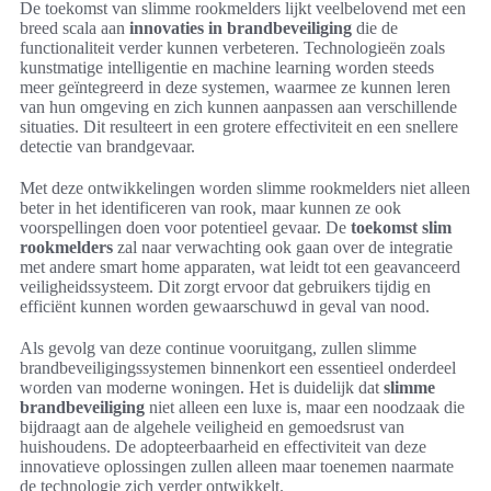
De toekomst van slimme rookmelders lijkt veelbelovend met een
breed scala aan
innovaties in brandbeveiliging
die de
functionaliteit verder kunnen verbeteren. Technologieën zoals
kunstmatige intelligentie en machine learning worden steeds
meer geïntegreerd in deze systemen, waarmee ze kunnen leren
van hun omgeving en zich kunnen aanpassen aan verschillende
situaties. Dit resulteert in een grotere effectiviteit en een snellere
detectie van brandgevaar.
Met deze ontwikkelingen worden slimme rookmelders niet alleen
beter in het identificeren van rook, maar kunnen ze ook
voorspellingen doen voor potentieel gevaar. De
toekomst slim
rookmelders
zal naar verwachting ook gaan over de integratie
met andere smart home apparaten, wat leidt tot een geavanceerd
veiligheidssysteem. Dit zorgt ervoor dat gebruikers tijdig en
efficiënt kunnen worden gewaarschuwd in geval van nood.
Als gevolg van deze continue vooruitgang, zullen slimme
brandbeveiligingssystemen binnenkort een essentieel onderdeel
worden van moderne woningen. Het is duidelijk dat
slimme
brandbeveiliging
niet alleen een luxe is, maar een noodzaak die
bijdraagt aan de algehele veiligheid en gemoedsrust van
huishoudens. De adopteerbaarheid en effectiviteit van deze
innovatieve oplossingen zullen alleen maar toenemen naarmate
de technologie zich verder ontwikkelt.