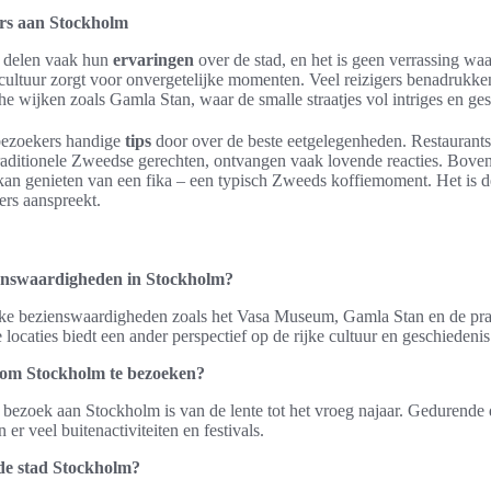
rs aan Stockholm
 delen vaak hun
ervaringen
over de stad, en het is geen verrassing w
 cultuur zorgt voor onvergetelijke momenten. Veel reizigers benadrukke
che wijken zoals Gamla Stan, waar de smalle straatjes vol intriges en ges
bezoekers handige
tips
door over de beste eetgelegenheden. Restaurants 
aditionele Zweedse gerechten, ontvangen vaak lovende reacties. Bovend
kan genieten van een fika – een typisch Zweeds koffiemoment. Het is 
ers aanspreekt.
ienswaardigheden in Stockholm?
eke bezienswaardigheden zoals het Vasa Museum, Gamla Stan en de pr
locaties biedt een ander perspectief op de rijke cultuur en geschiedenis
d om Stockholm te bezoeken?
en bezoek aan Stockholm is van de lente tot het vroeg najaar. Gedurende
 er veel buitenactiviteiten en festivals.
 de stad Stockholm?