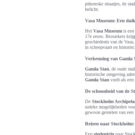
pittoreske straatjes, de s
belicht.
Vasa Museum: Een duik 
Het
Vasa Museum
is een
17e eeuw. Bezoekers krijg
geschiedenis van de Vasa, 
in scheepvaart en historis
Verkenning van Gamla St
Gamla Stan
, de oude sta
historische omgeving adem
Gamla Stan
voelt als een
De schoonheid van de S
De
Stockholm Archipela
unieke mogelijkheden voor 
gewoon genieten van een b
Reizen naar Stockholm: t
Een
stedentrip
naar Stock