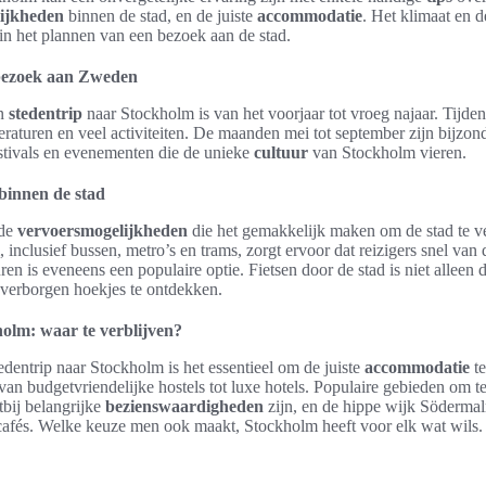
ijkheden
binnen de stad, en de juiste
accommodatie
. Het klimaat en 
 in het plannen van een bezoek aan de stad.
n bezoek aan Zweden
en
stedentrip
naar Stockholm is van het voorjaar tot vroeg najaar. Tijde
raturen en veel activiteiten. De maanden mei tot september zijn bijzon
estivals en evenementen die de unieke
cultuur
van Stockholm vieren.
binnen de stad
nde
vervoersmogelijkheden
die het gemakkelijk maken om de stad te v
inclusief bussen, metro’s en trams, zorgt ervoor dat reizigers snel van
en is eveneens een populaire optie. Fietsen door de stad is niet allee
verborgen hoekjes te ontdekken.
olm: waar te verblijven?
edentrip naar Stockholm is het essentieel om de juiste
accommodatie
te
an budgetvriendelijke hostels tot luxe hotels. Populaire gebieden om te 
tbij belangrijke
bezienswaardigheden
zijn, en de hippe wijk Södermal
n cafés. Welke keuze men ook maakt, Stockholm heeft voor elk wat wils.