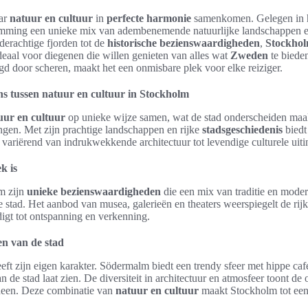
aar
natuur en cultuur
in
perfecte harmonie
samenkomen. Gelegen in h
emming een unieke mix van adembenemende natuurlijke landschappen en 
derachtige fjorden tot de
historische bezienswaardigheden
,
Stockho
deaal voor diegenen die willen genieten van alles wat
Zweden
te bieden
gd door scheren, maakt het een onmisbare plek voor elke reiziger.
ns tussen natuur en cultuur in Stockholm
uur en cultuur
op unieke wijze samen, wat de stad onderscheiden maa
gen. Met zijn prachtige landschappen en rijke
stadsgeschiedenis
biedt
, variërend van indrukwekkende architectuur tot levendige culturele uiti
k is
m zijn
unieke bezienswaardigheden
die een mix van traditie en moder
 stad. Het aanbod van musea, galerieën en theaters weerspiegelt de rij
igt tot ontspanning en verkenning.
en van de stad
ft zijn eigen karakter. Södermalm biedt een trendy sfeer met hippe café
 de stad laat zien. De diversiteit in architectuur en atmosfeer toont de
heen. Deze combinatie van
natuur en cultuur
maakt Stockholm tot ee