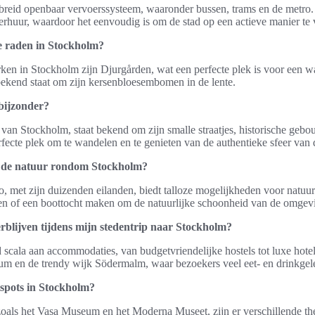
breid openbaar vervoerssysteem, waaronder bussen, trams en de metro. 
erhuur, waardoor het eenvoudig is om de stad op een actieve manier te
e raden in Stockholm?
ken in Stockholm zijn Djurgården, wat een perfecte plek is voor een w
ekend staat om zijn kersenbloesembomen in de lente.
bijzonder?
van Stockholm, staat bekend om zijn smalle straatjes, historische gebo
rfecte plek om te wandelen en te genieten van de authentieke sfeer van 
n de natuur rondom Stockholm?
 met zijn duizenden eilanden, biedt talloze mogelijkheden voor natuu
n of een boottocht maken om de natuurlijke schoonheid van de omgevi
rblijven tijdens mijn stedentrip naar Stockholm?
 scala aan accommodaties, van budgetvriendelijke hostels tot luxe hote
ntrum en de trendy wijk Södermalm, waar bezoekers veel eet- en drinkge
tspots in Stockholm?
als het Vasa Museum en het Moderna Museet, zijn er verschillende the