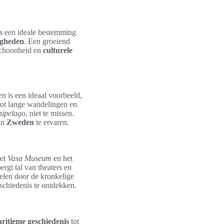
is een ideale bestemming
igheden
. Een groeiend
schoonheid en
culturele
en
is een ideaal voorbeeld,
 tot lange wandelingen en
hipelago
, niet te missen.
van
Zweden
te ervaren.
het
Vasa Museum
en het
rgt tal van theaters en
len door de kronkelige
eschiedenis te ontdekken.
ritieme geschiedenis
tot