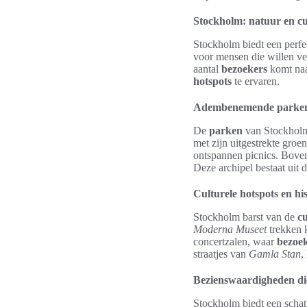
Stockholm: natuur en cu
Stockholm biedt een per
voor mensen die willen v
aantal
bezoekers
komt naa
hotspots
te ervaren.
Adembenemende parken
De
parken
van Stockholm 
met zijn uitgestrekte groe
ontspannen picnics. Bove
Deze archipel bestaat uit
Culturele hotspots en h
Stockholm barst van de
cu
Moderna Museet
trekken k
concertzalen, waar
bezoe
straatjes van
Gamla Stan
,
Bezienswaardigheden die
Stockholm biedt een scha