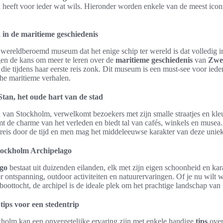
tad heeft voor ieder wat wils. Hieronder worden enkele van de meest icon
in de maritieme geschiedenis
 wereldberoemd museum dat het enige schip ter wereld is dat volledig in
en de kans om meer te leren over de
maritieme geschiedenis
van
Zwe
die tijdens haar eerste reis zonk. Dit museum is een must-see voor ieder
che maritieme verhalen.
an, het oude hart van de stad
d van Stockholm, verwelkomt bezoekers met zijn smalle straatjes en kl
t de charme van het verleden en biedt tal van cafés, winkels en musea
 reis door de tijd en men mag het middeleeuwse karakter van deze uniek
tockholm Archipelago
go
bestaat uit duizenden eilanden, elk met zijn eigen schoonheid en kara
ontspanning, outdoor activiteiten en natuurervaringen. Of je nu wilt w
oottocht, de archipel is de ideale plek om het prachtige landschap va
ips voor een stedentrip
holm kan een onvergetelijke ervaring zijn met enkele handige
tips
over