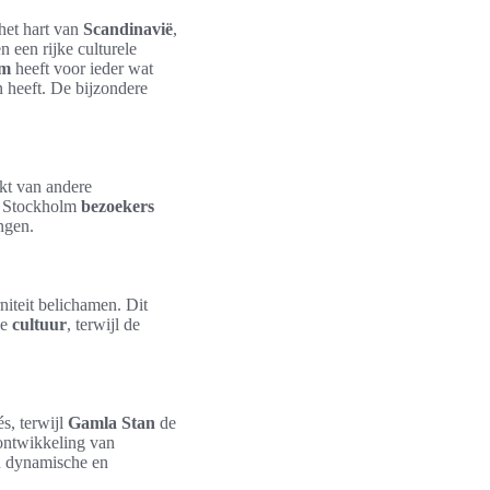
et hart van
Scandinavië
,
een rijke culturele
lm
heeft voor ieder wat
 heeft. De bijzondere
kt van andere
 Stockholm
bezoekers
ngen.
niteit belichamen. Dit
ke
cultuur
, terwijl de
s, terwijl
Gamla Stan
de
 ontwikkeling van
n dynamische en