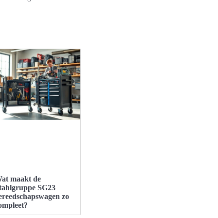
at maakt de
tahlgruppe SG23
ereedschapswagen zo
ompleet?