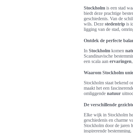
Stockholm
is een stad w
biedt deze prachtige best
geschiedenis. Van de schil
wils. Deze
stedentrip
is i
ligging van de stad, omrin
Ontdek de perfecte bala
In
Stockholm
komen
nat
Scandinavische bestemmin
een scala aan
ervaringen
Waarom Stockholm unie
Stockholm staat bekend o
maakt het een fascinerende
omliggende
natuur
uitnod
De verschillende gezicht
Elke wijk in Stockholm hee
geschiedenis en charme van
Stockholm door de jaren 
inspirerende bestemming.