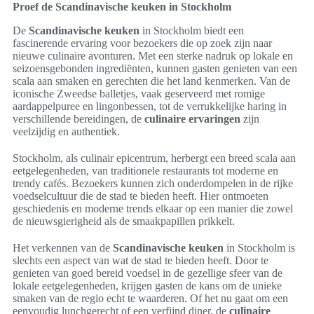
Proef de Scandinavische keuken in Stockholm
De
Scandinavische keuken
in Stockholm biedt een
fascinerende ervaring voor bezoekers die op zoek zijn naar
nieuwe culinaire avonturen. Met een sterke nadruk op lokale en
seizoensgebonden ingrediënten, kunnen gasten genieten van een
scala aan smaken en gerechten die het land kenmerken. Van de
iconische Zweedse balletjes, vaak geserveerd met romige
aardappelpuree en lingonbessen, tot de verrukkelijke haring in
verschillende bereidingen, de
culinaire ervaringen
zijn
veelzijdig en authentiek.
Stockholm, als culinair epicentrum, herbergt een breed scala aan
eetgelegenheden, van traditionele restaurants tot moderne en
trendy cafés. Bezoekers kunnen zich onderdompelen in de rijke
voedselcultuur die de stad te bieden heeft. Hier ontmoeten
geschiedenis en moderne trends elkaar op een manier die zowel
de nieuwsgierigheid als de smaakpapillen prikkelt.
Het verkennen van de
Scandinavische keuken
in Stockholm is
slechts een aspect van wat de stad te bieden heeft. Door te
genieten van goed bereid voedsel in de gezellige sfeer van de
lokale eetgelegenheden, krijgen gasten de kans om de unieke
smaken van de regio echt te waarderen. Of het nu gaat om een
eenvoudig lunchgerecht of een verfijnd diner, de
culinaire