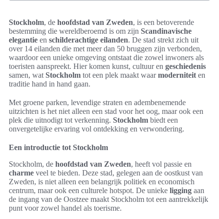
Stockholm
, de
hoofdstad van Zweden
, is een betoverende
bestemming die wereldberoemd is om zijn
Scandinavische
elegantie
en
schilderachtige eilanden
. De stad strekt zich uit
over 14 eilanden die met meer dan 50 bruggen zijn verbonden,
waardoor een unieke omgeving ontstaat die zowel inwoners als
toeristen aanspreekt. Hier komen kunst, cultuur en
geschiedenis
samen, wat
Stockholm
tot een plek maakt waar
moderniteit
en
traditie hand in hand gaan.
Met groene parken, levendige straten en adembenemende
uitzichten is het niet alleen een stad voor het oog, maar ook een
plek die uitnodigt tot verkenning.
Stockholm
biedt een
onvergetelijke ervaring vol ontdekking en verwondering.
Een introductie tot Stockholm
Stockholm, de
hoofdstad van Zweden
, heeft vol passie en
charme
veel te bieden. Deze stad, gelegen aan de oostkust van
Zweden, is niet alleen een belangrijk politiek en economisch
centrum, maar ook een culturele hotspot. De unieke
ligging
aan
de ingang van de Oostzee maakt Stockholm tot een aantrekkelijk
punt voor zowel handel als toerisme.