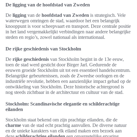
De ligging van de hoofdstad van Zweden
De
ligging
van de
hoofdstad van Zweden
is strategisch. Vele
waterwegen omringen de stad, waardoor het een belangrijk
knooppunt is voor scheepvaart en transport. Deze centrale positie
in het land vergemakkelijkt verbindingen naar andere belangrijke
steden en regio’s, zowel nationaal als internationaal.
De rijke geschiedenis van Stockholm
De
rijke geschiedenis
van Stockholm begint in de 13e eeuw,
toen de stad werd gesticht door Birger Jarl. Gedurende de
eeuwen groeide Stockholm uit tot een essentieel handelscentrum.
Belangrijke gebeurtenissen, zoals de Zweedse oorlogen en de
industriële revolutie, hebben een aanzienlijke impact gehad op de
ontwikkeling van Stockholm. Deze historische achtergrond is
nog steeds zichtbaar in de architectuur en cultuur van de stad.
Stockholm: Scandinavische elegantie en schilderachtige
eilanden
Stockholm staat bekend om zijn prachtige eilanden, die de
charme
van de stad echt prachtig aanvullen. De diverse natuur
en de unieke karakters van elk eiland maken een bezoek aan
deze
schilderachtige eilanden
een onvergetelijke ervaring.