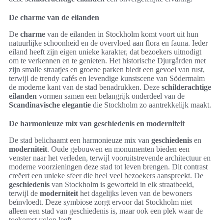
De charme van de eilanden
De
charme
van de eilanden in Stockholm komt voort uit hun
natuurlijke schoonheid en de overvloed aan flora en fauna. Ieder
eiland heeft zijn eigen unieke karakter, dat bezoekers uitnodigt
om te verkennen en te genieten. Het historische Djurgården met
zijn smalle straatjes en groene parken biedt een gevoel van rust,
terwijl de trendy cafés en levendige kunstscene van Södermalm
de moderne kant van de stad benadrukken. Deze
schilderachtige
eilanden
vormen samen een belangrijk onderdeel van de
Scandinavische elegantie
die Stockholm zo aantrekkelijk maakt.
De harmonieuze mix van geschiedenis en moderniteit
De stad belichaamt een harmonieuze mix van
geschiedenis
en
moderniteit
. Oude gebouwen en monumenten bieden een
venster naar het verleden, terwijl vooruitstrevende architectuur en
moderne voorzieningen deze stad tot leven brengen. Dit contrast
creëert een unieke sfeer die heel veel bezoekers aanspreekt. De
geschiedenis
van Stockholm is geworteld in elk straatbeeld,
terwijl de
moderniteit
het dagelijks leven van de bewoners
beïnvloedt. Deze symbiose zorgt ervoor dat Stockholm niet
alleen een stad van geschiedenis is, maar ook een plek waar de
toekomst volop leeft.