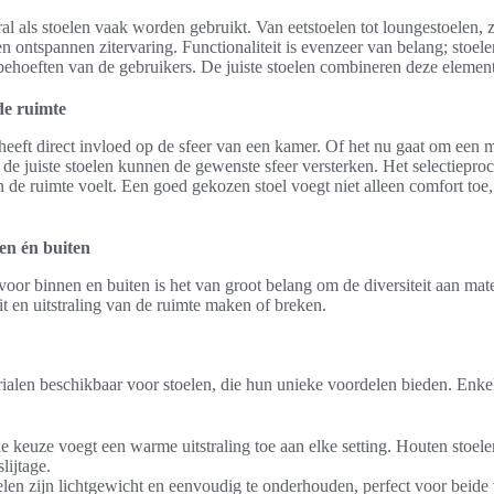
ral als stoelen vaak worden gebruikt. Van eetstoelen tot loungestoelen
n ontspannen zitervaring. Functionaliteit is evenzeer van belang; stoele
behoeften van de gebruikers. De juiste stoelen combineren deze elemen
de ruimte
 heeft direct invloed op de sfeer van een kamer. Of het nu gaat om een 
, de juiste stoelen kunnen de gewenste sfeer versterken. Het selectiepro
 de ruimte voelt. Een goed gekozen stoel voegt niet alleen comfort toe,
en én buiten
voor binnen en buiten is het van groot belang om de diversiteit aan mat
it en uitstraling van de ruimte maken of breken.
erialen beschikbaar voor stoelen, die hun unieke voordelen bieden. En
ke keuze voegt een warme uitstraling toe aan elke setting. Houten stoel
lijtage.
elen zijn lichtgewicht en eenvoudig te onderhouden, perfect voor beide