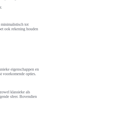
r.
 minimalistisch tot
moet ook rekening houden
n unieke eigenschappen en
st voorkomende opties.
 zowel klassieke als
igende sfeer. Bovendien