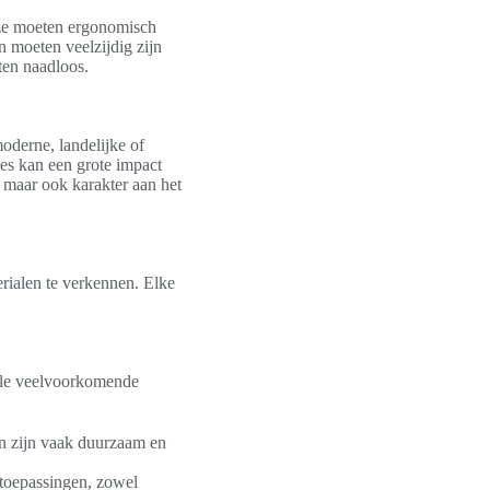
, ze moeten ergonomisch
n moeten veelzijdig zijn
ten naadloos.
moderne, landelijke of
ces kan een grote impact
 maar ook karakter aan het
erialen te verkennen. Elke
kele veelvoorkomende
en zijn vaak duurzaam en
 toepassingen, zowel