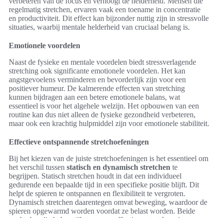
verbeteren van de focus en verhoogt de helderheid. Mensen die
regelmatig stretchen, ervaren vaak een toename in concentratie
en productiviteit. Dit effect kan bijzonder nuttig zijn in stressvolle
situaties, waarbij mentale helderheid van cruciaal belang is.
Emotionele voordelen
Naast de fysieke en mentale voordelen biedt stressverlagende
stretching ook significante emotionele voordelen. Het kan
angstgevoelens verminderen en bevorderlijk zijn voor een
positiever humeur. De kalmerende effecten van stretching
kunnen bijdragen aan een betere emotionele balans, wat
essentieel is voor het algehele welzijn. Het opbouwen van een
routine kan dus niet alleen de fysieke gezondheid verbeteren,
maar ook een krachtig hulpmiddel zijn voor emotionele stabiliteit.
Effectieve ontspannende stretchoefeningen
Bij het kiezen van de juiste stretchoefeningen is het essentieel om
het verschil tussen
statisch en dynamisch stretchen
te
begrijpen. Statisch stretchen houdt in dat een individueel
gedurende een bepaalde tijd in een specifieke positie blijft. Dit
helpt de spieren te ontspannen en flexibiliteit te vergroten.
Dynamisch stretchen daarentegen omvat beweging, waardoor de
spieren opgewarmd worden voordat ze belast worden. Beide