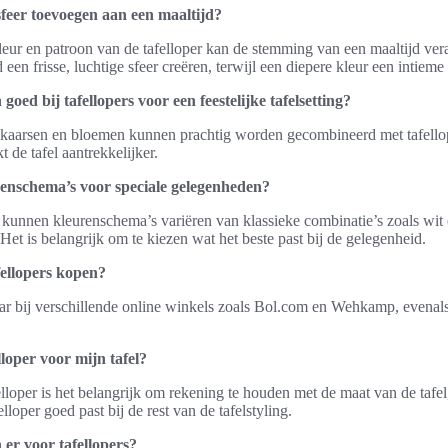
sfeer toevoegen aan een maaltijd?
leur en patroon van de tafelloper kan de stemming van een maaltijd ver
 een frisse, luchtige sfeer creëren, terwijl een diepere kleur een intieme
goed bij tafellopers voor een feestelijke tafelsetting?
, kaarsen en bloemen kunnen prachtig worden gecombineerd met tafellope
 de tafel aantrekkelijker.
renschema’s voor speciale gelegenheden?
 kunnen kleurenschema’s variëren van klassieke combinatie’s zoals wit
 Het is belangrijk om te kiezen wat het beste past bij de gelegenheid.
fellopers kopen?
baar bij verschillende online winkels zoals Bol.com en Wehkamp, evenals
elloper voor mijn tafel?
elloper is het belangrijk om rekening te houden met de maat van de tafel,
elloper goed past bij de rest van de tafelstyling.
 er voor tafellopers?