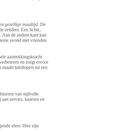
een
gezellige maaltijd
. De
e eetsfeer. Een lichte,
rs. Aan de andere kant kan
ntieme avond met vrienden
uele aantrekkingskracht
verbeteren en zorgt ervoor
 maakt tafellopers tot een
ineren van stijlvolle
j aan servies, kaarsen en
gende sfeer. Hier zijn