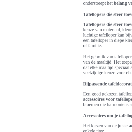
onderstreept het
belang va
Tafellopers die sfeer to
Tafellopers die sfeer to
keuze van materiaal, kleur
luchtige tafelloper kan bi
een tafelloper in diepe kl
of familie.
Het gebruik van tafelloper
van de maaltijd. Het toep
dat elke maaltijd speciaal
veelzijdige keuze voor el
Bijpassende tafeldecorati
Een goed gekozen tafello
accessoires voor tafellop
bloemen die harmonieus aan
Accessoires om je tafell
Het kiezen van de juiste
a
enkele tips: