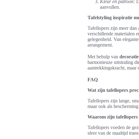
Kleur en patroon:
De
aanvullen.
Tafelstyling inspiratie me
Tafellopers zijn meer dan 
verschillende materialen e
gelegenheid. Van elegante d
arrangement.
Met behulp van
decoratie
harmonieuze uitstraling die
aantrekkingskracht, maar 
FAQ
Wat zijn tafellopers prec
Tafellopers zijn lange, sma
maar ook als bescherming v
Waarom zijn tafellopers 
Tafellopers voeden de gezel
sfeer van de maaltijd tran