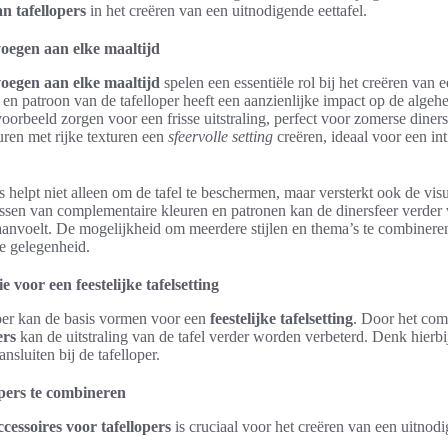
n tafellopers
in het creëren van een uitnodigende eettafel.
evoegen aan elke maaltijd
evoegen aan elke maaltijd
spelen een essentiële rol bij het creëren van 
 en patroon van de tafelloper heeft een aanzienlijke impact op de algehel
jvoorbeeld zorgen voor een frisse uitstraling, perfect voor zomerse dine
euren met rijke texturen een
sfeervolle setting
creëren, ideaal voor een i
s helpt niet alleen om de tafel te beschermen, maar versterkt ook de vis
assen van complementaire kleuren en patronen kan de dinersfeer verder 
 aanvoelt. De mogelijkheid om meerdere stijlen en thema’s te combineren
ke gelegenheid.
e voor een feestelijke tafelsetting
per kan de basis vormen voor een
feestelijke tafelsetting
. Door het comb
ers
kan de uitstraling van de tafel verder worden verbeterd. Denk hierbi
sluiten bij de tafelloper.
opers te combineren
ccessoires voor tafellopers
is cruciaal voor het creëren van een uitnodi