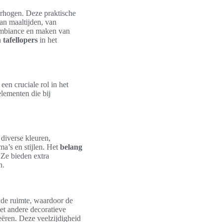
erhogen. Deze praktische
van maaltijden, van
ambiance en maken van
n
tafellopers
in het
een cruciale rol in het
elementen die bij
 diverse kleuren,
a’s en stijlen. Het
belang
. Ze bieden extra
n.
 de ruimte, waardoor de
et andere decoratieve
eëren. Deze veelzijdigheid