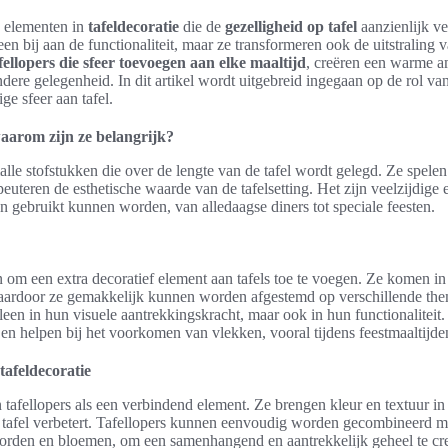
e elementen in
tafeldecoratie
die de
gezelligheid op tafel
aanzienlijk v
een bij aan de functionaliteit, maar ze transformeren ook de uitstraling 
ellopers die sfeer toevoegen aan elke maaltijd
, creëren een warme 
ndere gelegenheid. In dit artikel wordt uitgebreid ingegaan op de rol va
ge sfeer aan tafel.
waarom zijn ze belangrijk?
alle stofstukken die over de lengte van de tafel wordt gelegd. Ze spelen 
euteren de esthetische waarde van de tafelsetting. Het zijn veelzijdige 
n gebruikt kunnen worden, van alledaagse diners tot speciale feesten.
 om een extra decoratief element aan tafels toe te voegen. Ze komen in
aardoor ze gemakkelijk kunnen worden afgestemd op verschillende them
alleen in hun visuele aantrekkingskracht, maar ook in hun functionaliteit
en helpen bij het voorkomen van vlekken, vooral tijdens feestmaaltijde
 tafeldecoratie
tafellopers als een verbindend element. Ze brengen kleur en textuur in
de tafel verbetert. Tafellopers kunnen eenvoudig worden gecombineerd m
 borden en bloemen, om een samenhangend en aantrekkelijk geheel te cr