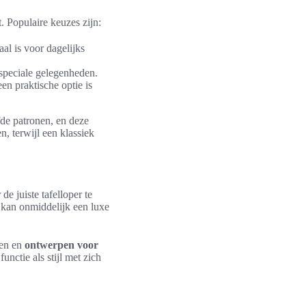
t. Populaire keuzes zijn:
al is voor dagelijks
r speciale gelegenheden.
en praktische optie is
fde patronen, en deze
, terwijl een klassiek
de juiste tafelloper te
g kan onmiddelijk een luxe
len en
ontwerpen voor
nctie als stijl met zich