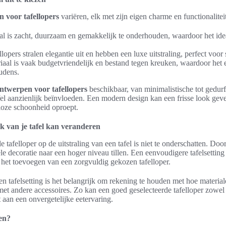
n voor tafellopers
variëren, elk met zijn eigen charme en functionalitei
al is zacht, duurzaam en gemakkelijk te onderhouden, waardoor het idea
lopers stralen elegantie uit en hebben een luxe uitstraling, perfect voo
iaal is vaak budgetvriendelijk en bestand tegen kreuken, waardoor het e
udens.
ntwerpen voor tafellopers
beschikbaar, van minimalistische tot gedur
el aanzienlijk beïnvloeden. Een modern design kan een frisse look geven
dloze schoonheid oproept.
ok van je tafel kan veranderen
e tafelloper op de uitstraling van een tafel is niet te onderschatten. Door 
e decoratie naar een hoger niveau tillen. Een eenvoudigere tafelsettin
 het toevoegen van een zorgvuldig gekozen tafelloper.
en tafelsetting is het belangrijk om rekening te houden met hoe materia
 andere accessoires. Zo kan een goed geselecteerde tafelloper zowel fu
 aan een onvergetelijke eetervaring.
en?