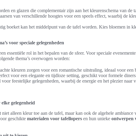
borden en glazen die complementair zijn aan het kleurenschema van de ta
aarsen van verschillende hoogtes voor een speels effect, waarbij de kleu
htig boeket kan het middelpunt van de tafel worden. Kies bloemen in kle
a’s voor speciale gelegenheden
en essentiële rol in het bepalen van de sfeer. Voor speciale evenemente
volgende thema’s overwogen worden:
achte kleuren zorgen voor een romantische uitstraling, ideaal voor een b
erfect voor een elegante en tijdloze setting, geschikt voor formele diners
l voor feestelijke gelegenheden, waarbij de energie en het plezier naar
or elke gelegenheid
 niet alleen kleur toe aan de tafel, maar kan ook de algehele ambiance
voor geschikte
materialen voor tafellopers
en hun unieke
ontwerpen v
 uit te kiezen