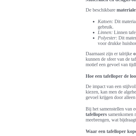
De beschikbare
materiale
Katoen:
Dit materia
gebruik.
Linnen:
Linnen tafel
Polyester:
Dit mater
voor drukke huisho
Daarnaast zijn er talrijke
o
kunnen de sfeer van de taf
motief een gevoel van tij
Hoe een tafelloper de lo
De impact van een stijlvoll
kiezen, kan men de algehel
gevoel krijgen door alleen
Bij het samenstellen van e
tafellopers
samenkomen met
meebrengen, wat bijdraagt
Waar een tafelloper kop