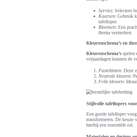
Servies
: Selecteer 
Kaarsen
: Gebruik k
tafelloper.
Bloemen
: Een prac
thema versterken.
Kleurenschema’s en them
Kleurenschema’s
spelen e
verjaardagen kunnen de 
Pasteltinten
: Deze z
Neutrale kleuren
: P
Felle kleuren
: Ideaa
Stijlvolle tafellopers vo
Een goede tafelloper voegt
transformeren. De keuze 
hierbij een essentiële rol.
Materialen en designs om