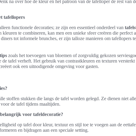
nk na over hoe de kleur en het patroon van de tafelloper de rest van d
t tafellopers
alleen functionele decoraties; ze zijn een essentieel onderdeel van
tafels
n kleuren te combineren, kan men een unieke sfeer creëren die perfect aa
iners tot informele brunches, er zijn talloze manieren om tafellopers te 
tips
zoals het toevoegen van bloemen of zorgvuldig gekozen serviesgoed
 de tafel verheft. Het gebruik van contrastkleuren en texturen versterkt 
creëert ook een uitnodigende omgeving voor gasten.
ies?
lle stoffen stukken die langs de tafel worden gelegd. Ze dienen niet all
oor de tafel tijdens maaltijden.
belangrijk voor tafeldecoratie?
ligheid op tafel door kleur, textuur en stijl toe te voegen aan de eetta
sformeren en bijdragen aan een speciale setting.