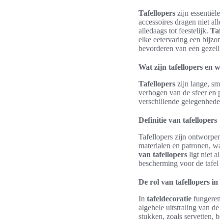
Tafellopers
zijn essentiël
accessoires dragen niet all
alledaags tot feestelijk.
Taf
elke eetervaring een bijzo
bevorderen van een gezelli
Wat zijn tafellopers en 
Tafellopers
zijn lange, sm
verhogen van de sfeer en p
verschillende gelegenhede
Definitie van tafellopers
Tafellopers zijn ontworpen
materialen en patronen, w
van tafellopers
ligt niet 
bescherming voor de tafel 
De rol van tafellopers in
In
tafeldecoratie
fungeren 
algehele uitstraling van 
stukken, zoals servetten,