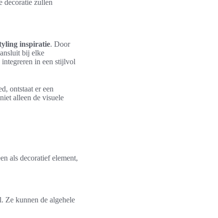
e decoratie zullen
tyling inspiratie
. Door
nsluit bij elke
integreren in een stijlvol
, ontstaat er een
niet alleen de visuele
een als decoratief element,
fel. Ze kunnen de algehele