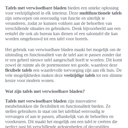
Tafels met verwisselbare bladen
bieden een unieke oplossing
voor veelzijdigheid in elk interieur. Deze
multifunctionele tafels
zijn ontworpen om eenvoudig van functie en uiterlijk te
veranderen, zodat ze kunnen voldoen aan de behoeften van
verschillende situaties en gebruikers. Denk bijvoorbeeld aan een
eettafel die ook als bureau kan dienen of een salontafel die kan
worden omgebouwd tot een tafel voor borrels.
Het gebruik van verwisselbare bladen maakt het mogelijk om de
uitstraling en functionaliteit van de tafel aan te passen zonder dat
er een geheel nieuwe tafel aangeschaft hoeft te worden. Dit komt
zowel de ruimte als de portemonnee ten goede, waardoor deze
flexibele tafels
een waardevolle toevoeging zijn aan elk huis. De
vele mogelijkheden maken deze
veelzijdige tafels
tot een slimme
keuze voor modern wonen.
Wat zijn tafels met verwisselbare bladen?
Tafels met verwisselbare bladen
zijn innovatieve
meubelstukken die flexibiliteit en functionaliteit bieden. Ze
stellen gebruikers in staat om het tafelblad eenvoudig te
vervangen of aan te passen, afhankelijk van de behoeften en
voorkeuren. Dit maakt het mogelijk om een tafel te creëren die
perfect past bij verschillende gelegenheden of decorstijlen.