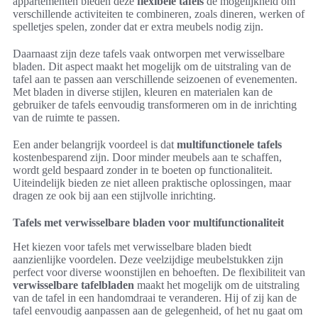
appartementen bieden deze
flexibele tafels
de mogelijkheid om
verschillende activiteiten te combineren, zoals dineren, werken of
spelletjes spelen, zonder dat er extra meubels nodig zijn.
Daarnaast zijn deze tafels vaak ontworpen met verwisselbare
bladen. Dit aspect maakt het mogelijk om de uitstraling van de
tafel aan te passen aan verschillende seizoenen of evenementen.
Met bladen in diverse stijlen, kleuren en materialen kan de
gebruiker de tafels eenvoudig transformeren om in de inrichting
van de ruimte te passen.
Een ander belangrijk voordeel is dat
multifunctionele tafels
kostenbesparend zijn. Door minder meubels aan te schaffen,
wordt geld bespaard zonder in te boeten op functionaliteit.
Uiteindelijk bieden ze niet alleen praktische oplossingen, maar
dragen ze ook bij aan een stijlvolle inrichting.
Tafels met verwisselbare bladen voor multifunctionaliteit
Het kiezen voor tafels met verwisselbare bladen biedt
aanzienlijke voordelen. Deze veelzijdige meubelstukken zijn
perfect voor diverse woonstijlen en behoeften. De flexibiliteit van
verwisselbare tafelbladen
maakt het mogelijk om de uitstraling
van de tafel in een handomdraai te veranderen. Hij of zij kan de
tafel eenvoudig aanpassen aan de gelegenheid, of het nu gaat om