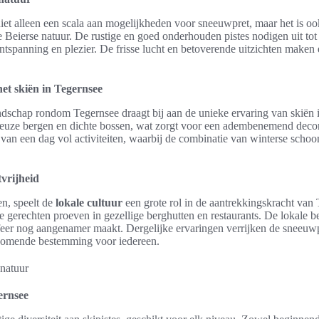
niet alleen een scala aan mogelijkheden voor sneeuwpret, maar het is o
 Beierse natuur. De rustige en goed onderhouden pistes nodigen uit tot
ntspanning en plezier. De frisse lucht en betoverende uitzichten maken 
et skiën in Tegernsee
dschap rondom Tegernsee draagt bij aan de unieke ervaring van skiën in
ueuze bergen en dichte bossen, wat zorgt voor een adembenemend deco
van een dag vol activiteiten, waarbij de combinatie van winterse schoo
tvrijheid
en, speelt de
lokale cultuur
een grote rol in de aantrekkingskracht van
e gerechten proeven in gezellige berghutten en restaurants. De lokale 
sfeer nog aangenamer maakt. Dergelijke ervaringen verrijken de sneeuw
komende bestemming voor iedereen.
gernsee