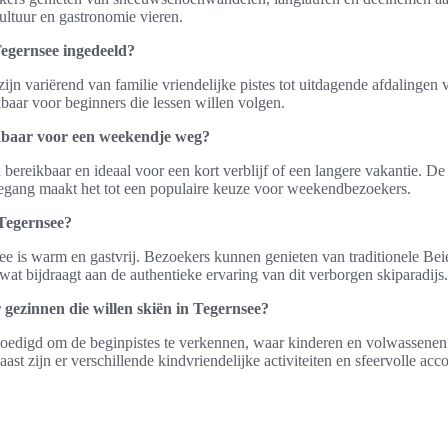
cultuur en gastronomie vieren.
 Tegernsee ingedeeld?
ijn variërend van familie vriendelijke pistes tot uitdagende afdalingen v
baar voor beginners die lessen willen volgen.
ikbaar voor een weekendje weg?
d bereikbaar en ideaal voor een kort verblijf of een langere vakantie. 
egang maakt het tot een populaire keuze voor weekendbezoekers.
 Tegernsee?
ee is warm en gastvrij. Bezoekers kunnen genieten van traditionele Beie
 wat bijdraagt aan de authentieke ervaring van dit verborgen skiparadijs.
r gezinnen die willen skiën in Tegernsee?
digd om de beginpistes te verkennen, waar kinderen en volwassenen 
ast zijn er verschillende kindvriendelijke activiteiten en sfeervolle ac