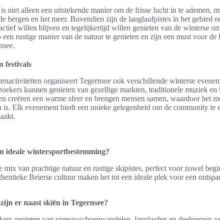
is niet alleen een uitstekende manier om de frisse lucht in te ademen, 
e bergen en het meer. Bovendien zijn de langlaufpistes in het gebied e
actief willen blijven en tegelijkertijd willen genieten van de winterse o
een rustige manier van de natuur te genieten en zijn een must voor de 
nsee.
 festivals
tenactiviteiten organiseert Tegernsee ook verschillende winterse evenem
oekers kunnen genieten van gezellige markten, traditionele muziek en h
iten creëren een warme sfeer en brengen mensen samen, waardoor het me
 is. Elk evenement biedt een unieke gelegenheid om de community te e
aakt.
n ideale wintersportbestemming?
 mix van prachtige natuur en rustige skipistes, perfect voor zowel beg
hentieke Beierse cultuur maken het tot een ideale plek voor een ontspa
 zijn er naast skiën in Tegernsee?
kers genieten van sneeuwschoenwandelen, langlaufen en deelnemen a