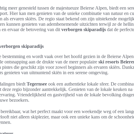
chtig meer genesteld tussen de majestueuze Beierse Alpen, biedt een s
port. Hier kan men genieten van de unieke combinatie van natuur en cul
 als ervaren skiërs. De regio staat bekend om zijn uitstekende mogelij
ers kunnen genieten van adembenemende uitzichten terwijl ze de hell
en ervaar de betovering van dit
verborgen skiparadijs
dat de perfecte
verborgen skiparadijs
ge bestemming en wordt vaak over het hoofd gezien in de Beierse Alpen
ale ontsnapping aan de drukte van de meer populaire
ski resorts Beiere
pistes die geschikt zijn voor zowel beginners als ervaren skiërs. Dank
s genieten van uitmuntend skiën in een serene omgeving.
alingen biedt
Tegernsee
ook een authentieke lokale sfeer. De combina
t deze regio bijzonder aantrekkelijk. Genieten van de lokale keuken na
ervaring. Vriendelijkheid en gastvrijheid van de lokale bevolking drage
euwe bezoekers.
 bereikbaar, wat het perfect maakt voor een weekendje weg of een lange
looft niet alleen skiplezier, maar ook een unieke kans om de schoonhe
ennen.
 natuur