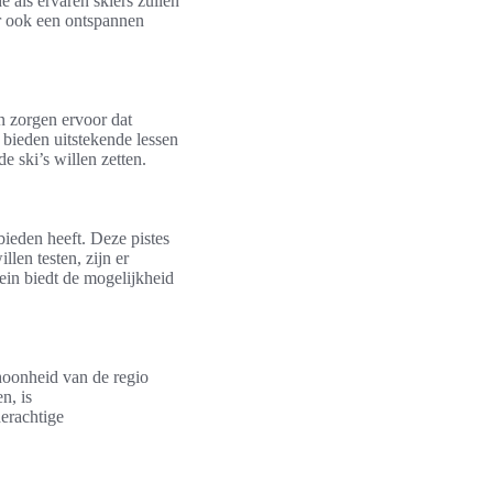
e als ervaren skiërs zullen
ar ook een ontspannen
n zorgen ervoor dat
t bieden uitstekende lessen
e ski’s willen zetten.
bieden heeft. Deze pistes
len testen, zijn er
rein biedt de mogelijkheid
choonheid van de regio
n, is
erachtige