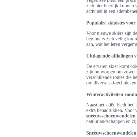
Tegernsee biedt een pracht
zich hier heerlijk kunnen 
activiteit in een ademben
Populaire skipistes voor
Voor nieuwe skiërs zijn d
beginners zich veilig kunn
aan, wat het leren vergema
Uitdagende afdalingen v
De ervaren skier komt ook
zijn ontworpen om zowel te
verschillende routes die h
om diverse ski-technieken 
Winteractiviteiten rond
Naast het skiën biedt het 
extra benadrukken. Voor w
sneeuwschoenwandelen
natuurlandschappen en zij
Sneeuwschoenwandelen 