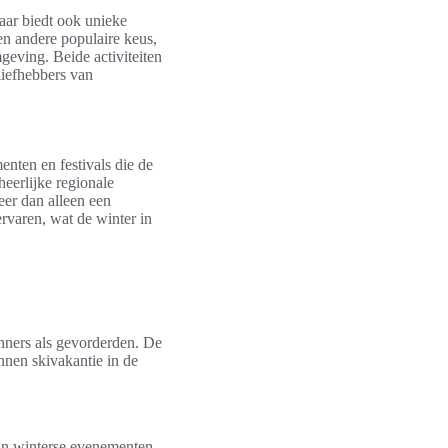
maar biedt ook unieke
en andere populaire keus,
mgeving. Beide activiteiten
liefhebbers van
enten en festivals die de
eerlijke regionale
er dan alleen een
rvaren, wat de winter in
inners als gevorderden. De
nnen skivakantie in de
an winterse evenementen