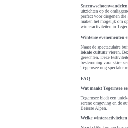
Sneeuwschoenwandelen
uitzichten op de omliggend
perfect voor diegenen die 
maken het mogelijk om op 
winteractiviteiten in Teger
Winterse evenementen en
Naast de spectaculaire bui
lokale cultuur
vieren. Bez
gerechten. Deze festivite
bestemming voor skireizen
Tegernsee nog specialer m
FAQ
Wat maakt Tegernsee ee
Tegernsee biedt een unieke
serene omgeving en de aut
Beierse Alpen.
Welke winteractiviteiten
Naast skiën kunnen bezoe