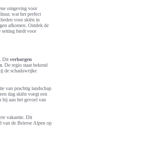
erene omgeving voor
tuur, wat het perfect
kheden voor skiën in
ingen afkomen. Ontdek de
 setting biedt voor
. Dit
verborgen
n
. De regio staat bekend
zij de schaduwrijke
tie van prachtig landschap
 een dag skiën voegt een
n bij aan het gevoel van
re vakantie. Dit
id van de Beierse Alpen op