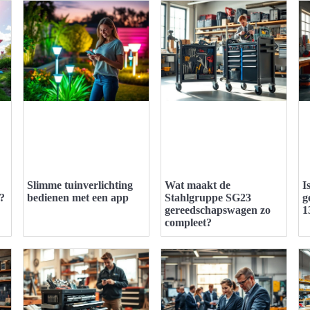
Slimme tuinverlichting
Wat maakt de
I
n?
bedienen met een app
Stahlgruppe SG23
g
gereedschapswagen zo
1
compleet?