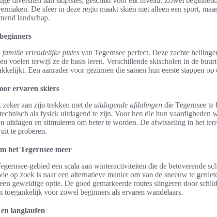
ige diversiteit aan skipistes, geschikt voor elk niveau. Zowel beginnend
vermaken. De sfeer in deze regio maakt skiën niet alleen een sport, ma
emend landschap.
 beginners
e
familie vriendelijke pistes
van Tegernsee perfect. Deze zachte hellinge
en voelen terwijl ze de basis leren. Verschillende skischolen in de buur
kkelijkt. Een aanrader voor gezinnen die samen hun eerste stappen op d
oor ervaren skiers
 zeker aan zijn trekken met de
uitdagende afdalingen
die Tegernsee te 
chnisch als fysiek uitdagend te zijn. Voor hen die hun vaardigheden wil
en uitdagen en stimuleren om beter te worden. De afwisseling in het ter
uit te proberen.
om het Tegernsee meer
Tegernsee-gebied een scala aan winteractiviteiten die de betoverende s
ie op zoek is naar een alternatieve manier om van de sneeuw te geniete
een geweldige optie. De goed gemarkeerde routes slingeren door schild
n toegankelijk voor zowel beginners als ervaren wandelaars.
en langlaufen