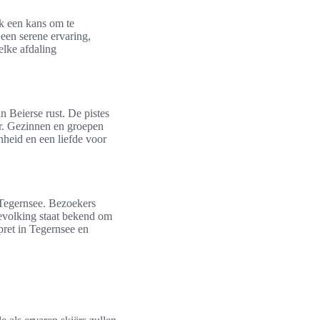
ok een kans om te
 een serene ervaring,
elke afdaling
 Beierse rust. De pistes
r. Gezinnen en groepen
nheid en een liefde voor
 Tegernsee. Bezoekers
bevolking staat bekend om
pret in Tegernsee en