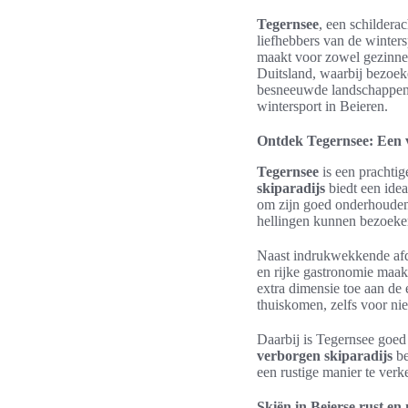
Tegernsee
, een schildera
liefhebbers van de winters
maakt voor zowel gezinnen
Duitsland, waarbij bezoek
besneeuwde landschappen 
wintersport in Beieren.
Ontdek Tegernsee: Een 
Tegernsee
is een prachti
skiparadijs
biedt een ide
om zijn goed onderhouden 
hellingen kunnen bezoeker
Naast indrukwekkende afd
en rijke gastronomie maak
extra dimensie toe aan de 
thuiskomen, zelfs voor ni
Daarbij is Tegernsee goed
verborgen skiparadijs
be
een rustige manier te verk
Skiën in Beierse rust en