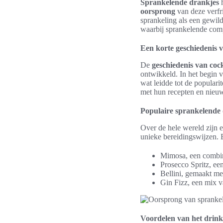
Sprankelende drankjes
h
oorsprong
van deze verfri
sprankeling als een gewild
waarbij sprankelende comp
Een korte geschiedenis 
De
geschiedenis van cock
ontwikkeld. In het begin
wat leidde tot de popular
met hun recepten en nieuw
Populaire sprankelende
Over de hele wereld zijn e
unieke bereidingswijzen. 
Mimosa, een combin
Prosecco Spritz, een 
Bellini, gemaakt met
Gin Fizz, een mix va
Voordelen van het drinke