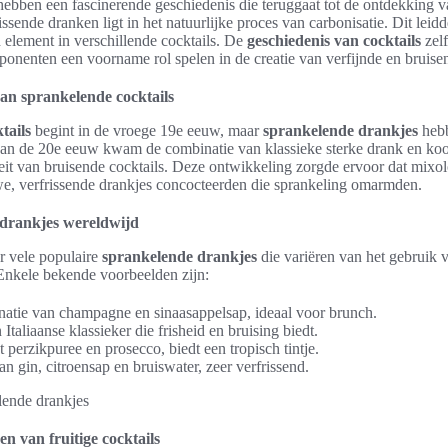
ebben een fascinerende geschiedenis die teruggaat tot de ontdekking v
ssende dranken ligt in het natuurlijke proces van carbonisatie. Dit leidd
 element in verschillende cocktails. De
geschiedenis van cocktails
zelf
onenten een voorname rol spelen in de creatie van verfijnde en bruise
van sprankelende cocktails
tails
begint in de vroege 19e eeuw, maar
sprankelende drankjes
hebb
 van de 20e eeuw kwam de combinatie van klassieke sterke drank en ko
iteit van bruisende cocktails. Deze ontwikkeling zorgde ervoor dat mixo
e, verfrissende drankjes concocteerden die sprankeling omarmden.
 drankjes wereldwijd
r vele populaire
sprankelende drankjes
die variëren van het gebruik v
Enkele bekende voorbeelden zijn:
atie van champagne en sinaasappelsap, ideaal voor brunch.
Italiaanse klassieker die frisheid en bruising biedt.
 perzikpuree en prosecco, biedt een tropisch tintje.
n gin, citroensap en bruiswater, zeer verfrissend.
n van fruitige cocktails