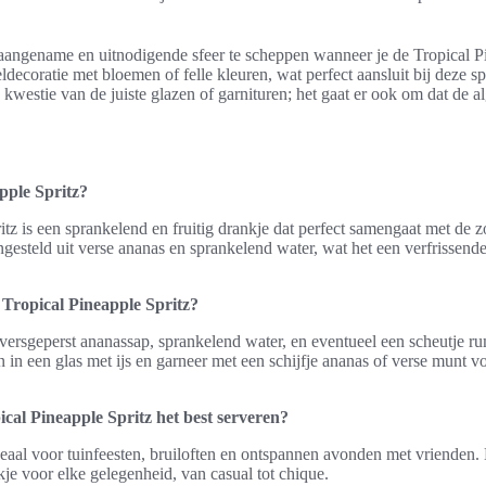
angename en uitnodigende sfeer te scheppen wanneer je de Tropical Pin
ldecoratie met bloemen of felle kleuren, wat perfect aansluit bij deze 
n kwestie van de juiste glazen of garnituren; het gaat er ook om dat de a
pple Spritz?
tz is een sprankelend en fruitig drankje dat perfect samengaat met de z
ngesteld uit verse ananas en sprankelend water, wat het een verfrissen
 Tropical Pineapple Spritz?
versgeperst ananassap, sprankelend water, en eventueel een scheutje ru
in een glas met ijs en garneer met een schijfje ananas of verse munt v
cal Pineapple Spritz het best serveren?
ideaal voor tuinfeesten, bruiloften en ontspannen avonden met vrienden.
je voor elke gelegenheid, van casual tot chique.