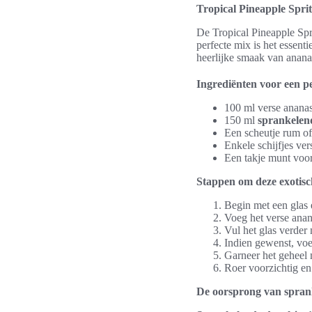
Tropical Pineapple Sprit
De Tropical Pineapple Spr
perfecte mix is het essenti
heerlijke smaak van anan
Ingrediënten voor een p
100 ml verse anana
150 ml
sprankelen
Een scheutje rum of
Enkele schijfjes ve
Een takje munt voor
Stappen om deze exotisc
Begin met een glas e
Voeg het verse anan
Vul het glas verder
Indien gewenst, voe
Garneer het geheel 
Roer voorzichtig en 
De oorsprong van spran