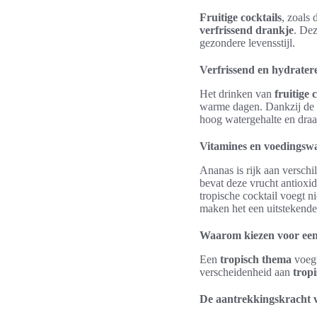
Fruitige cocktails
, zoals 
verfrissend drankje
. Dez
gezondere levensstijl.
Verfrissend en hydrater
Het drinken van
fruitige 
warme dagen. Dankzij de n
hoog watergehalte en draag
Vitamines en voedingsw
Ananas is rijk aan verschi
bevat deze vrucht antioxid
tropische cocktail voegt n
maken het een uitstekende
Waarom kiezen voor een
Een
tropisch thema
voegt
verscheidenheid aan
trop
De aantrekkingskracht 