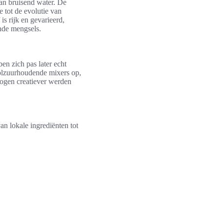
an bruisend water. De
e tot de evolutie van
 is rijk en gevarieerd,
nde mengsels.
en zich pas later echt
olzuurhoudende mixers op,
logen creatiever werden
an lokale ingrediënten tot