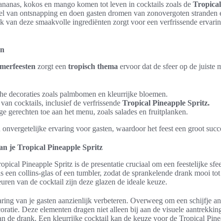
ananas, kokos en mango komen tot leven in cocktails zoals de
Tropical
l van ontsnapping en doen gasten dromen van zonovergoten stranden 
 van deze smaakvolle ingrediënten zorgt voor een verfrissende ervarin
en
merfeesten
zorgt een
tropisch thema
ervoor dat de sfeer op de juiste
he decoraties zoals palmbomen en kleurrijke bloemen.
 van cocktails, inclusief de verfrissende
Tropical Pineapple Spritz.
ige gerechten toe aan het menu, zoals salades en fruitplanken.
en onvergetelijke ervaring voor gasten, waardoor het feest een groot suc
an je Tropical Pineapple Spritz
pical Pineapple Spritz is de presentatie cruciaal om een feestelijke sfee
 een collins-glas of een tumbler, zodat de sprankelende drank mooi tot
euren van de cocktail zijn deze glazen de ideale keuze.
ring van je gasten aanzienlijk verbeteren. Overweeg om een schijfje an
oratie. Deze elementen dragen niet alleen bij aan de visuele aantrekkin
an de drank. Een kleurrijke cocktail kan de keuze voor de Tropical Pine