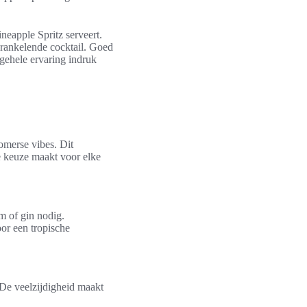
eapple Spritz serveert.
sprankelende cocktail. Goed
lgehele ervaring indruk
omerse vibes. Dit
de keuze maakt voor elke
m of gin nodig.
oor een tropische
 De veelzijdigheid maakt