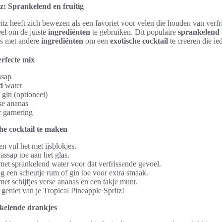
z: Sprankelend en fruitig
itz heeft zich bewezen als een favoriet voor velen die houden van verf
eel om de juiste
ingrediënten
te gebruiken. Dit populaire
sprankelend
as met andere
ingrediënten
om een
exotische cocktail
te creëren die ie
erfecte mix
ssap
d
water
 gin (optioneel)
rse ananas
 garnering
he cocktail te maken
n vul het met ijsblokjes.
assap toe aan het glas.
 met sprankelend water voor dat verfrissende gevoel.
g een scheutje rum of gin toe voor extra smaak.
met schijfjes verse ananas en een takje munt.
geniet van je Tropical Pineapple Spritz!
kelende drankjes