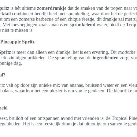
pritz
is hét ultieme
zomerdrankje
dat de smaken van de tropen naar v
cktail
combineert heerlijkheid met sprankeling, waardoor het de perfect
t om een zomerse barbecue of een chique feestje, dit drankje zal met zij
t. Met toevoegingen zoals ananas en
sprankelend
water, biedt de
Tropi
niet te missen is.
l Pineapple Spritz
Spritz
is meer dan alleen een drankje; het is een ervaring. Dit
exotische 
 de zintuigen prikkelen. De sprankeling van de
ingrediënten
zorgt voo
zonnige dag.
al?
tz valt op door zijn unieke mix van ananas, bruisend water en een vleu
 balans, waardoor het een plezier is om van te genieten. De kleurrijke pr
heid
feest, bruiloft of een ontspannen avond met vrienden is, de Tropical Pine
legenheden. Het is een feestelijk drankje dat uitnodigt om samen te geni