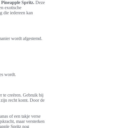
 Pineapple Spritz.
Deze
en exotische
g die iedereen kan
 manier wordt afgestemd.
ces wordt.
r te creëren. Gebruik bij
 zijn recht komt. Door de
anas of een takje verse
gskracht, maar versterken
apple Spritz nog