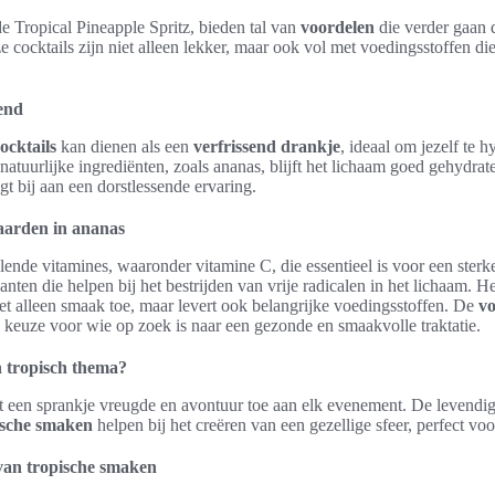
de Tropical Pineapple Spritz, bieden tal van
voordelen
die verder gaan d
e cocktails zijn niet alleen lekker, maar ook vol met voedingsstoffen di
end
cocktails
kan dienen als een
verfrissend drankje
, ideaal om jezelf te h
atuurlijke ingrediënten, zoals ananas, blijft het lichaam goed gehydra
t bij aan een dorstlessende ervaring.
aarden in ananas
llende vitamines, waaronder vitamine C, die essentieel is voor een ster
anten die helpen bij het bestrijden van vrije radicalen in het lichaam. H
iet alleen smaak toe, maar levert ook belangrijke voedingsstoffen. De
vo
 keuze voor wie op zoek is naar een gezonde en smaakvolle traktatie.
 tropisch thema?
 een sprankje vreugde en avontuur toe aan elk evenement. De levendig
ische smaken
helpen bij het creëren van een gezellige sfeer, perfect vo
van tropische smaken