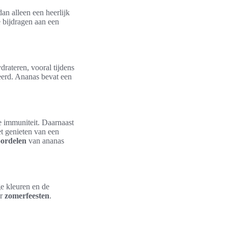
an alleen een heerlijk
e bijdragen aan een
ydrateren, vooral tijdens
teerd. Ananas bevat een
ke immuniteit. Daarnaast
et genieten van een
ordelen
van ananas
e kleuren en de
or
zomerfeesten
.