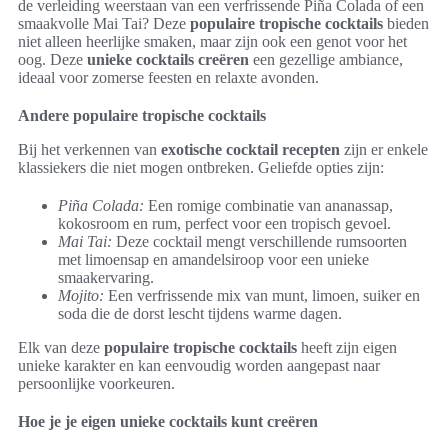
de verleiding weerstaan van een verfrissende Piña Colada of een
smaakvolle Mai Tai? Deze
populaire tropische cocktails
bieden
niet alleen heerlijke smaken, maar zijn ook een genot voor het
oog. Deze
unieke cocktails creëren
een gezellige ambiance,
ideaal voor zomerse feesten en relaxte avonden.
Andere populaire tropische cocktails
Bij het verkennen van
exotische cocktail recepten
zijn er enkele
klassiekers die niet mogen ontbreken. Geliefde opties zijn:
Piña Colada:
Een romige combinatie van ananassap,
kokosroom en rum, perfect voor een tropisch gevoel.
Mai Tai:
Deze cocktail mengt verschillende rumsoorten
met limoensap en amandelsiroop voor een unieke
smaakervaring.
Mojito:
Een verfrissende mix van munt, limoen, suiker en
soda die de dorst lescht tijdens warme dagen.
Elk van deze
populaire tropische cocktails
heeft zijn eigen
unieke karakter en kan eenvoudig worden aangepast naar
persoonlijke voorkeuren.
Hoe je je eigen unieke cocktails kunt creëren