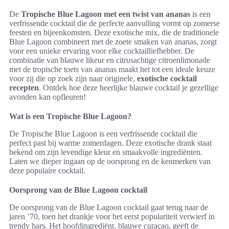
De
Tropische Blue Lagoon met een twist van ananas
is een
verfrissende cocktail die de perfecte aanvulling vormt op zomerse
feesten en bijeenkomsten. Deze exotische mix, die de traditionele
Blue Lagoon combineert met de zoete smaken van ananas, zorgt
voor een unieke ervaring voor elke cocktailliefhebber. De
combinatie van blauwe likeur en citrusachtige citroenlimonade
met de tropische toets van ananas maakt het tot een ideale keuze
voor zij die op zoek zijn naar originele,
exotische cocktail
recepten
. Ontdek hoe deze heerlijke blauwe cocktail je gezellige
avonden kan opfleuren!
Wat is een Tropische Blue Lagoon?
De Tropische Blue Lagoon is een verfrissende cocktail die
perfect past bij warme zomerdagen. Deze exotische drank staat
bekend om zijn levendige kleur en smaakvolle ingrediënten.
Laten we dieper ingaan op de oorsprong en de kenmerken van
deze populaire cocktail.
Oorsprong van de Blue Lagoon cocktail
De oorsprong van de Blue Lagoon cocktail gaat terug naar de
jaren ’70, toen het drankje voor het eerst populariteit verwierf in
trendy bars. Het hoofdingrediënt, blauwe curaçao, geeft de