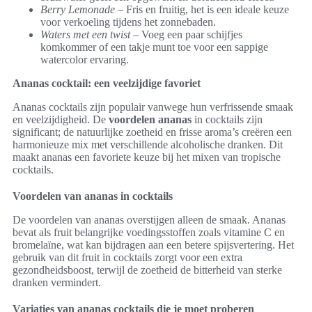
Berry Lemonade
– Fris en fruitig, het is een ideale keuze
voor verkoeling tijdens het zonnebaden.
Waters met een twist
– Voeg een paar schijfjes
komkommer of een takje munt toe voor een sappige
watercolor ervaring.
Ananas cocktail: een veelzijdige favoriet
Ananas cocktails zijn populair vanwege hun verfrissende smaak
en veelzijdigheid. De
voordelen ananas
in cocktails zijn
significant; de natuurlijke zoetheid en frisse aroma’s creëren een
harmonieuze mix met verschillende alcoholische dranken. Dit
maakt ananas een favoriete keuze bij het mixen van tropische
cocktails.
Voordelen van ananas in cocktails
De voordelen van ananas overstijgen alleen de smaak. Ananas
bevat als fruit belangrijke voedingsstoffen zoals vitamine C en
bromelaïne, wat kan bijdragen aan een betere spijsvertering. Het
gebruik van dit fruit in cocktails zorgt voor een extra
gezondheidsboost, terwijl de zoetheid de bitterheid van sterke
dranken vermindert.
Variaties van ananas cocktails die je moet proberen