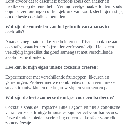
Zorg ervoor dat je essentiële bartools zoals een shaker en
maatbeker bij de hand hebt. Vermijd veelgemaakte fouten, zoals
onjuiste verhoudingen of het gebruik van koud, slecht gemixt ijs,
om de beste cocktails te bereiden.
Wat zijn de voordelen van het gebruik van ananas in
cocktails?
Ananas voegt natuurlijke zoetheid en een frisse smaak toe aan
cocktails, waardoor ze bijzonder verfrissend zijn. Het is een
veelzijdig ingrediënt dat goed samengaat met verschillende
alcoholische dranken.
Hoe kan ik mijn eigen unieke cocktails creëren?
Experimenteer met verschillende fruitsappen, likeuren en
garneringen. Probeer nieuwe combinaties uit om een unieke
smaak te ontwikkelen die bij jouw stijl en voorkeuren past.
Wat zijn de beste zomerse drankjes voor een barbecue?
Cocktails zoals de Tropische Blue Lagoon en niet-alcoholische
varianten zoals fruitige limonades zijn perfect voor barbecues.
Deze drankjes bieden verfrissing en een leuke sfeer voor elk
zomers feestje.