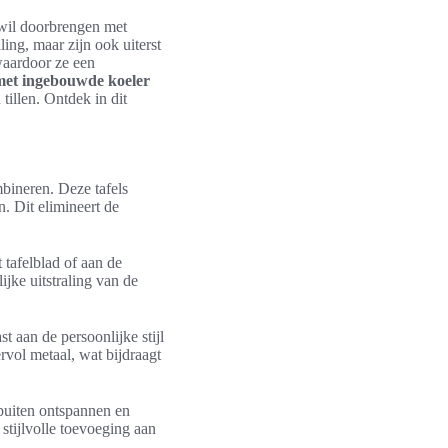
wil doorbrengen met
aling, maar zijn ook uiterst
waardoor ze een
met ingebouwde koeler
tillen. Ontdek in dit
mbineren. Deze tafels
 Dit elimineert de
 tafelblad of aan de
ijke uitstraling van de
 aan de persoonlijke stijl
rvol metaal, wat bijdraagt
 buiten ontspannen en
 stijlvolle toevoeging aan