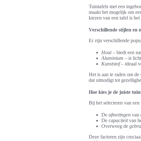
Tuintafels met een ingebo
maakt het mogelijk om een t
kiezen van een tafel is he
Verschillende stijlen en 
Er zijn verschillende popu
Hout
– biedt een nat
Aluminium
– is lic
Kunststof
– ideaal v
Het is aan te raden om de
dat uitnodigt tot gezellighe
Hoe kies je de juiste tui
Bij het selecteren van een
De
afmetingen
van d
De
capaciteit
van he
Overweeg de
gebru
Deze factoren zijn cruciaa