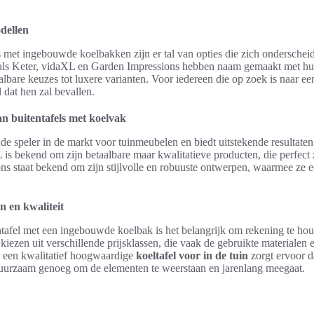
dellen
s met ingebouwde koelbakken zijn er tal van opties die zich onderschei
oals Keter, vidaXL en Garden Impressions hebben naam gemaakt met hu
albare keuzes tot luxere varianten. Voor iedereen die op zoek is naar e
l dat hen zal bevallen.
 buitentafels met koelvak
e speler in de markt voor tuinmeubelen en biedt uitstekende resultaten
is bekend om zijn betaalbare maar kwalitatieve producten, die perfect 
ns staat bekend om zijn stijlvolle en robuuste ontwerpen, waarmee ze ee
n en kwaliteit
ntafel met een ingebouwde koelbak is het belangrijk om rekening te hou
kiezen uit verschillende prijsklassen, die vaak de gebruikte materialen
n een kwalitatief hoogwaardige
koeltafel voor in de tuin
zorgt ervoor da
duurzaam genoeg om de elementen te weerstaan en jarenlang meegaat.