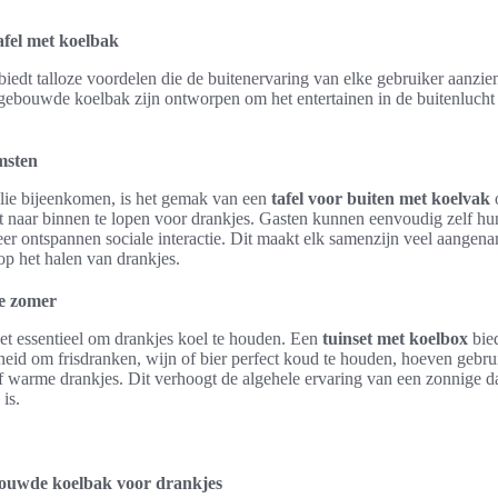
afel met koelbak
biedt talloze voordelen die de buitenervaring van elke gebruiker aanzie
ngebouwde koelbak zijn ontworpen om het entertainen in de buitenlucht 
msten
lie bijeenkomen, is het gemak van een
tafel voor buiten met koelvak
 naar binnen te lopen voor drankjes. Gasten kunnen eenvoudig zelf hun
er ontspannen sociale interactie. Dit maakt elk samenzijn veel aangena
 op het halen van drankjes.
de zomer
t essentieel om drankjes koel te houden. Een
tuinset met koelbox
bied
heid om frisdranken, wijn of bier perfect koud te houden, hoeven gebru
f warme drankjes. Dit verhoogt de algehele ervaring van een zonnige da
is.
bouwde koelbak voor drankjes