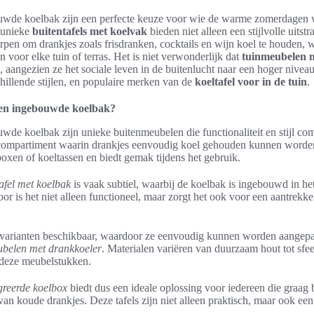
ouwde koelbak zijn een perfecte keuze voor wie de warme zomerdagen 
 unieke
buitentafels met koelvak
bieden niet alleen een stijlvolle uitstr
orpen om drankjes zoals frisdranken, cocktails en wijn koel te houden, 
n voor elke tuin of terras. Het is niet verwonderlijk dat
tuinmeubelen 
 aangezien ze het sociale leven in de buitenlucht naar een hoger niveau 
chillende stijlen, en populaire merken van de
koeltafel voor in de tuin
.
 een ingebouwde koelbak?
wde koelbak zijn unieke buitenmeubelen die functionaliteit en stijl co
compartiment waarin drankjes eenvoudig koel gehouden kunnen worden.
oxen of koeltassen en biedt gemak tijdens het gebruik.
tafel met koelbak
is vaak subtiel, waarbij de koelbak is ingebouwd in het
oor is het niet alleen functioneel, maar zorgt het ook voor een aantrekkel
 varianten beschikbaar, waardoor ze eenvoudig kunnen worden aangepast
ubelen met drankkoeler
. Materialen variëren van duurzaam hout tot sfee
 deze meubelstukken.
egreerde koelbox
biedt dus een ideale oplossing voor iedereen die graag
 van koude drankjes. Deze tafels zijn niet alleen praktisch, maar ook een