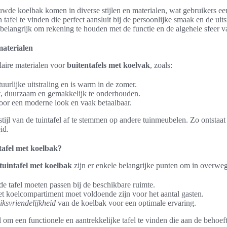
uwde koelbak komen in diverse stijlen en materialen, wat gebruikers ee
afel te vinden die perfect aansluit bij de persoonlijke smaak en de uitst
t belangrijk om rekening te houden met de functie en de algehele sfeer v
materialen
laire materialen voor
buitentafels met koelvak
, zoals:
uurlijke uitstraling en is warm in de zomer.
ht, duurzaam en gemakkelijk te onderhouden.
oor een moderne look en vaak betaalbaar.
 stijl van de tuintafel af te stemmen op andere tuinmeubelen. Zo ontsta
id.
ntafel met koelbak?
tuintafel met koelbak
zijn er enkele belangrijke punten om in overwe
e tafel moeten passen bij de beschikbare ruimte.
t koelcompartiment moet voldoende zijn voor het aantal gasten.
iksvriendelijkheid
van de koelbak voor een optimale ervaring.
l om een functionele en aantrekkelijke tafel te vinden die aan de behoeft