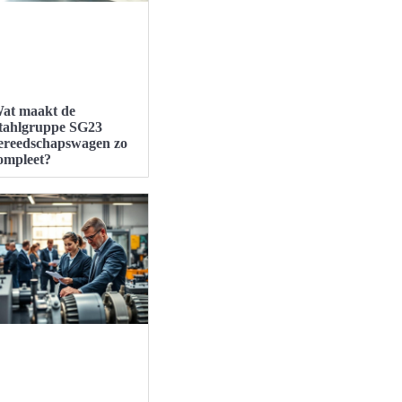
at maakt de
tahlgruppe SG23
ereedschapswagen zo
ompleet?