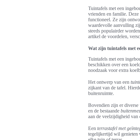
Tuintafels met een ingeb
vrienden en familie. Deze
functioneel. Ze zijn ontw
waardevolle aanvulling zij
steeds populairder worden,
artikel de voordelen, vers
Wat zijn tuintafels met
Tuintafels met een ingebou
beschikken over een koel
noodzaak voor extra koelb
Het ontwerp van een
tuin
zijkant van de tafel. Hierd
buitenruimte.
Bovendien zijn er diverse
en de bestaande
buitenme
aan de veelzijdigheid van
Een
terrastafel met geïnt
tegelijkertijd wil genieten
elke tuin of terras.