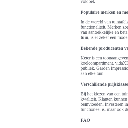
voldoet.
Populaire merken en mo
In de wereld van tuintafel
functionaliteit. Merken z
van aantrekkelijke en beta
tuin
, is er zeker een mode
Bekende producenten van
Keter is een toonaangevend
koelcompartiment. vidaXL 
publiek. Garden Impressio
aan elke tuin.
Verschillende prijsklasse
Bij het kiezen van een tui
kwaliteit. Klanten kunnen 
beïnvloeden. Investeren i
functioneel is, maar ook 
FAQ