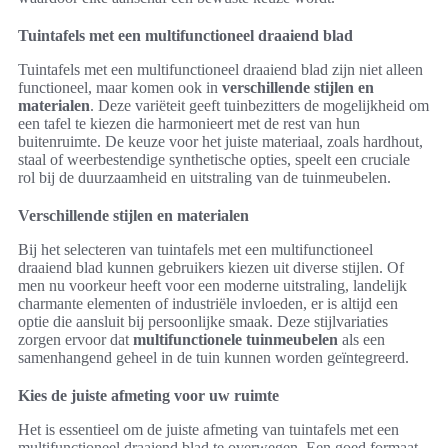
Tuintafels met een multifunctioneel draaiend blad
Tuintafels met een multifunctioneel draaiend blad zijn niet alleen
functioneel, maar komen ook in
verschillende stijlen en
materialen
. Deze variëteit geeft tuinbezitters de mogelijkheid om
een tafel te kiezen die harmonieert met de rest van hun
buitenruimte. De keuze voor het juiste materiaal, zoals hardhout,
staal of weerbestendige synthetische opties, speelt een cruciale
rol bij de duurzaamheid en uitstraling van de tuinmeubelen.
Verschillende stijlen en materialen
Bij het selecteren van tuintafels met een multifunctioneel
draaiend blad kunnen gebruikers kiezen uit diverse stijlen. Of
men nu voorkeur heeft voor een moderne uitstraling, landelijk
charmante elementen of industriële invloeden, er is altijd een
optie die aansluit bij persoonlijke smaak. Deze stijlvariaties
zorgen ervoor dat
multifunctionele tuinmeubelen
als een
samenhangend geheel in de tuin kunnen worden geïntegreerd.
Kies de juiste afmeting voor uw ruimte
Het is essentieel om de juiste afmeting van tuintafels met een
multifunctioneel draaiend blad te overwegen. Een goed formaat