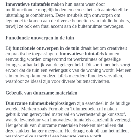
Innovatieve tuintafels
maken hun naam waar door
multifunctionele mogelijkheden en een esthetisch aantrekkelijke
uitstraling te combineren. Deze meubels zijn ontworpen om
tegemoet te komen aan de diverse behoeften van tuinliefhebbers,
terwijl ze ook een fraai accent aan de buitenruimte toevoegen.
Functionele ontwerpen in de tuin
Bij
functionele ontwerpen in de tuin
draait het om creativiteit
en praktische toepassingen.
Innovatieve tuintafels
kunnen
eenvoudig worden omgevormd tot werkruimtes of gezellige
lounges, afhankelijk van de gelegenheid. Dit soort meubels zorgt
ervoor dat de tuin een verlengstuk van de woning wordt. Met een
slim ontwerp kunnen deze tafels meerdere functies vervullen,
waardoor ze ideaal zijn voor diverse buitenactiviteiten.
Gebruik van duurzame materialen
Duurzame tuinmeubeloplossingen
zijn essentieel in de huidige
wereld. Merken zoals Fermob en Tuinmeubelen.nl maken
gebruik van gerecycled materiaal en weerbestendige kunststof,
wat de levensduur van innovatieve tuintafels aanzienlijk verlengt.
Het gebruik van duurzame materialen betekent niet alleen dat
deze stukken langer meegaan. Het draagt ook bij aan het milieu,
waardoor elke aanschaf een bewuste keuze wordt.