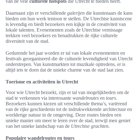
van de vele
culturele hotspots
die Utrecht te bieden heeft.
Daarnaast zijn er verschillende
galerijen
die kunstenaars de kans
bieden om hun werk tentoon te stellen. De Utrechtse kunstscene
is levendig en biedt bezoekers een kijkje in de creativiteit van
lokale talenten. Evenementen zoals de Utrechtse vernissage
trekken veel bezoekers en benadrukken de rijke culturele
diversiteit van de stad.
Gedurende het jaar worden er tal van lokale evenementen en
festivals georganiseerd die de culturele levendigheid van Utrecht
onderstrepen. Van kunstmarkten tot muzikale optredens, er is
altijd iets te doen dat de unieke charme van de stad laat zien.
Toerisme en activiteiten in Utrecht
Voor wie Utrecht bezoekt, zijn er tal van mogelijkheden om de
stad te verkennen via interessante
wandelroutes
en
tours
.
Bezoekers kunnen kiezen uit verschillende thema’s, variërend
van de rijke geschiedenis tot de indrukwekkende architectuur en
weelderige natuur in de omgeving. Deze routes bieden een
unieke manier om meer te leren over de stad, terwijl men geniet
van het unieke landschap van de
Utrechtse grachten
.
Populaire wandelroutes en tours