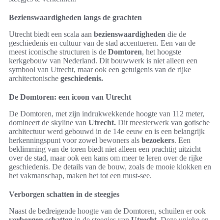
Bezienswaardigheden langs de grachten
Utrecht biedt een scala aan
bezienswaardigheden
die de
geschiedenis en cultuur van de stad accentueren. Een van de
meest iconische structuren is de
Domtoren
, het hoogste
kerkgebouw van Nederland. Dit bouwwerk is niet alleen een
symbool van Utrecht, maar ook een getuigenis van de rijke
architectonische
geschiedenis.
De Domtoren: een icoon van Utrecht
De Domtoren, met zijn indrukwekkende hoogte van 112 meter,
domineert de skyline van
Utrecht.
Dit meesterwerk van gotische
architectuur werd gebouwd in de 14e eeuw en is een belangrijk
herkenningspunt voor zowel bewoners als
bezoekers
. Een
beklimming van de toren biedt niet alleen een prachtig uitzicht
over de stad, maar ook een kans om meer te leren over de rijke
geschiedenis. De details van de bouw, zoals de mooie klokken en
het vakmanschap, maken het tot een must-see.
Verborgen schatten in de steegjes
Naast de bedreigende hoogte van de Domtoren, schuilen er ook
verborgen schatten
in de steegjes van
Utrecht.
Deze unieke en