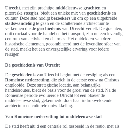
Utrecht
, met zijn prachtige
middeleeuwse grachten
en
pittoreske
steegjes
, biedt een unieke mix van
geschiedenis
en
cultuur. Deze stad nodigt
bezoekers
uit om op een uitgebreide
stadswandeling
te gaan en de schitterende architectuur te
verkennen die de
geschiedenis
van
Utrecht
vertelt. De grachten,
ooit cruciaal voor de handel en het transport, zijn nu een levendig
centrum van activiteit en charmes. Het ontdekken van deze
historische elementen, gecombineerd met de levendige sfeer van
de stad, maakt het een onvergetelijke ervaring voor iedere
reiziger.
De geschiedenis van Utrecht
De
geschiedenis
van
Utrecht
begint met de vestiging als een
Romeinse nederzetting
, die zich in de eerste eeuw na Christus
ontplooide. Deze strategische locatie, aan belangrijke
handelsroutes, biedt de basis voor de groei van de stad. Na de
Romeinse periode evolueerde Utrecht tot een bloeiende
middeleeuwse stad, gekenmerkt door haar indrukwekkende
archtectuur en culturele ontwikkeling.
Van Romeinse nederzetting tot middeleeuwse stad
De stad heeft altijd een centrale rol gespeeld in de regio, met als