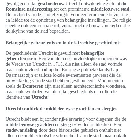
gevolg een rijke
geschiedenis.
Utrecht ontwikkelde zich uit die
Romeinse nederzetting
tot een prominente
middeleeuwse stad.
De invloed van de handel zorgde voor een groeiende bevolking
en leidde tot de oprichting van belangrijke instellingen. De religie
speelde ook een cruciale rol, vooral met de bouw van kerken die
de skyline van de stad bepaalden.
Belangrijke gebeurtenissen in de Utrechtse geschiedenis
De geschiedenis Utrecht is gevuld met
belangrijke
gebeurtenissen
. Een van de meest invloedrijke momenten was
de Vrede van Utrecht in 1713, die niet alleen de stad vormde
maar ook invloed had op het Europese politieke landschap.
Daarnaast zijn er talloze lokale evenementen geweest die de
ontwikkeling van de stad hebben gestimuleerd. Monumenten
zoals de
Domtoren
zijn niet alleen architectonische wonderen,
maar ook symbolen van de rijke geschiedenis en culturele
identiteit van
Utrecht.
Utrecht: ontdek de middeleeuwse grachten en steegjes
Utrecht biedt een bijzonder rijke ervaring voor diegenen die de
middeleeuwse grachten
en
steegjes
willen ontdekken. Een
stadswandeling
door deze historische gebieden onthult niet
alleen de architectonische schoonheid van de stad, maar ook de