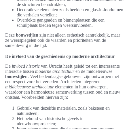
de structuren benadrukken;
Decoratieve elementen zoals beelden en glas-in-loodramen
die verhalen vertellen;
Overdekte gangpaden en binnenplaatsen die een
schuilplaats bieden tegen weersinvloeden.
Deze
bouwstijlen
zijn niet alleen esthetisch aantrekkelijk, maar
ze weerspiegelen ook de waarden en prioriteiten van de
samenleving in die tijd.
De invloed van de geschiedenis op moderne architectuur
De
invloed historie
van Utrecht heeft geleid tot een interessante
interactie tussen
moderne architectuur
en de middeleeuwse
bouwstijlen
. Veel hedendaagse gebouwen zijn ontworpen met
een respect voor het verleden. Architecten integreren
middeleeuwse architectuur
elementen in hun ontwerpen,
waardoor een harmonieuze samenwerking tussen oud en nieuw
ontstaat. Voorbeelden hiervan zijn:
Gebruik van dezelfde materialen, zoals baksteen en
natuursteen;
Het behoud van historische gevels in
nieuwbouwprojecten;
Innovatieve ontwerpen die de structuren van vroegere