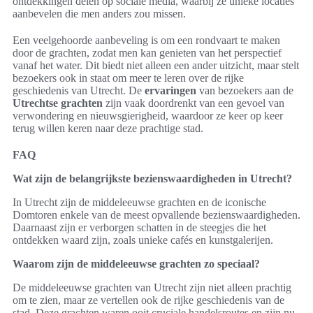
ontdekkingen delen op sociale media, waarbij ze unieke locaties
aanbevelen die men anders zou missen.
Een veelgehoorde aanbeveling is om een rondvaart te maken
door de grachten, zodat men kan genieten van het perspectief
vanaf het water. Dit biedt niet alleen een ander uitzicht, maar stelt
bezoekers ook in staat om meer te leren over de rijke
geschiedenis van Utrecht. De
ervaringen
van bezoekers aan de
Utrechtse grachten
zijn vaak doordrenkt van een gevoel van
verwondering en nieuwsgierigheid, waardoor ze keer op keer
terug willen keren naar deze prachtige stad.
FAQ
Wat zijn de belangrijkste bezienswaardigheden in Utrecht?
In Utrecht zijn de middeleeuwse grachten en de iconische
Domtoren enkele van de meest opvallende bezienswaardigheden.
Daarnaast zijn er verborgen schatten in de steegjes die het
ontdekken waard zijn, zoals unieke cafés en kunstgalerijen.
Waarom zijn de middeleeuwse grachten zo speciaal?
De middeleeuwse grachten van Utrecht zijn niet alleen prachtig
om te zien, maar ze vertellen ook de rijke geschiedenis van de
stad. Deze grachten waren ooit cruciale handelsroutes en zijn nu