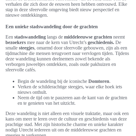
verhalen die zich door de eeuwen heen hebben ontvouwd. Elke
stap in deze sfeervolle omgeving biedt nieuw perspectief en
nieuwe ontdekkingen.
Een unieke stadswandeling door de grachten
Een
stadswandeling
langs de
middeleeuwse grachten
neemt
bezoekers
mee naar de kern van Utrecht’s
geschiedenis.
De
smalle
steegjes
, omarmd door sfeervolle gebouwen, zijn als een
tijdmachine die mensen terugvoert naar vervlogen tijden. Tijdens
deze wandeling kunnen deelnemers zowel bekende als
verborgen juweeltjes ontdekken, zoals oude pakhuizen en
sfeervolle cafés.
Begin de wandeling bij de iconische
Domtoren
.
Verken de schilderachtige steegjes, waar elke hoek iets
nieuws onthult.
Neem de tijd om te pauzeren aan de kant van de grachten
en te genieten van het uitzicht.
Deze wandeling is niet alleen een visuele traktatie, maar ook een
kans om meer te leren over de cultuur en geschiedenis van deze
prachtige stad. Met zijn historische charme en unieke karakter
nodigt Utrecht iedereen uit om de middeleeuwse grachten en
steegjes te verkennen.