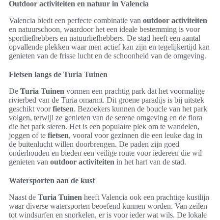
Outdoor activiteiten en natuur in Valencia
Valencia biedt een perfecte combinatie van
outdoor activiteiten
en natuurschoon, waardoor het een ideale bestemming is voor
sportliefhebbers en natuurliefhebbers. De stad heeft een aantal
opvallende plekken waar men actief kan zijn en tegelijkertijd kan
genieten van de frisse lucht en de schoonheid van de omgeving.
Fietsen langs de Turia Tuinen
De
Turia Tuinen
vormen een prachtig park dat het voormalige
rivierbed van de Turia omarmt. Dit groene paradijs is bij uitstek
geschikt voor
fietsen
. Bezoekers kunnen de boucle van het park
volgen, terwijl ze genieten van de serene omgeving en de flora
die het park sieren. Het is een populaire plek om te wandelen,
joggen of te
fietsen
, vooral voor gezinnen die een leuke dag in
de buitenlucht willen doorbrengen. De paden zijn goed
onderhouden en bieden een veilige route voor iedereen die wil
genieten van
outdoor activiteiten
in het hart van de stad.
Watersporten aan de kust
Naast de
Turia Tuinen
heeft Valencia ook een prachtige kustlijn
waar diverse watersporten beoefend kunnen worden. Van zeilen
tot windsurfen en snorkelen, er is voor ieder wat wils. De lokale