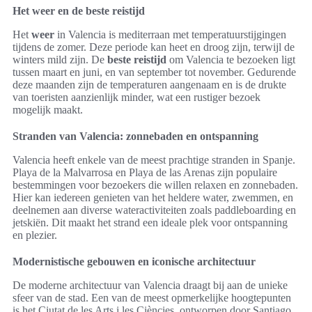
Het weer en de beste reistijd
Het
weer
in Valencia is mediterraan met temperatuurstijgingen
tijdens de zomer. Deze periode kan heet en droog zijn, terwijl de
winters mild zijn. De
beste reistijd
om Valencia te bezoeken ligt
tussen maart en juni, en van september tot november. Gedurende
deze maanden zijn de temperaturen aangenaam en is de drukte
van toeristen aanzienlijk minder, wat een rustiger bezoek
mogelijk maakt.
Stranden van Valencia: zonnebaden en ontspanning
Valencia heeft enkele van de meest prachtige stranden in Spanje.
Playa de la Malvarrosa en Playa de las Arenas zijn populaire
bestemmingen voor bezoekers die willen relaxen en zonnebaden.
Hier kan iedereen genieten van het heldere water, zwemmen, en
deelnemen aan diverse wateractiviteiten zoals paddleboarding en
jetskiën. Dit maakt het strand een ideale plek voor ontspanning
en plezier.
Modernistische gebouwen en iconische architectuur
De moderne architectuur van Valencia draagt bij aan de unieke
sfeer van de stad. Een van de meest opmerkelijke hoogtepunten
is het Ciutat de les Arts i les Ciències, ontworpen door Santiago