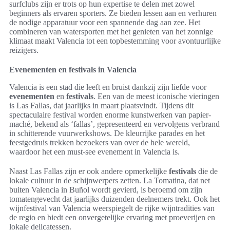
surfclubs zijn er trots op hun expertise te delen met zowel
beginners als ervaren sporters. Ze bieden lessen aan en verhuren
de nodige apparatuur voor een spannende dag aan zee. Het
combineren van watersporten met het genieten van het zonnige
klimaat maakt Valencia tot een topbestemming voor avontuurlijke
reizigers.
Evenementen en festivals in Valencia
Valencia is een stad die leeft en bruist dankzij zijn liefde voor
evenementen
en
festivals
. Een van de meest iconische vieringen
is Las Fallas, dat jaarlijks in maart plaatsvindt. Tijdens dit
spectaculaire festival worden enorme kunstwerken van papier-
maché, bekend als ‘fallas’, gepresenteerd en vervolgens verbrand
in schitterende vuurwerkshows. De kleurrijke parades en het
feestgedruis trekken bezoekers van over de hele wereld,
waardoor het een must-see evenement in Valencia is.
Naast Las Fallas zijn er ook andere opmerkelijke
festivals
die de
lokale cultuur in de schijnwerpers zetten. La Tomatina, dat net
buiten Valencia in Buñol wordt gevierd, is beroemd om zijn
tomatengevecht dat jaarlijks duizenden deelnemers trekt. Ook het
wijnfestival van Valencia weerspiegelt de rijke wijntradities van
de regio en biedt een onvergetelijke ervaring met proeverijen en
lokale delicatessen.