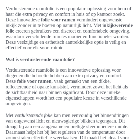
Verduisterende raamfolie is een populaire oplossing voor hem of
haar die extra privacy en comfort in huis of op kantoor zoekt.
Deze innovatieve
folie voor ramen
vermindert ongewenste
inkijk zonder in te boeten op natuurlijk licht. Met
inkijkwerende
folie
creëren gebruikers een discreet en comfortabele omgeving,
waardoor verschillende ruimtes mooier en functioneler worden.
Deze veelzijdige en esthetisch aantrekkelijke optie is veilig en
effectief voor elk soort ruimte.
Wat is verduisterende raamfolie?
Verduisterende raamfolie is een innovatieve oplossing voor
diegenen die behoefte hebben aan extra privacy en comfort.
Deze
folie voor ramen
, vaak gemaakt van een dikke,
reflecterende of opake kunststof, vermindert zowel het licht als
de zichtbaarheid naar binnen significant. Door deze unieke
eigenschappen wordt het een populaire keuze in verschillende
omgevingen.
Met
verduisterende folie
kan men eenvoudig het binnendringen
van ongewenst licht en nieuwsgierige blikken tegengaan. Dit
draagt bij aan een aangename en prettige sfeer in iedere ruimte.
Daarnaast helpt het bij het reguleren van de temperatuur door
zonnestralen effectief te weerkaatsen. Dit maakt het ideaal voor