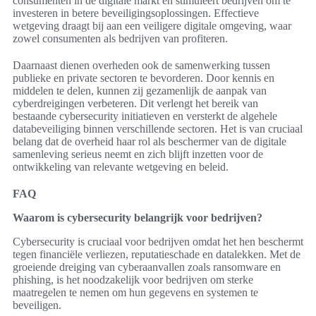
consumenten in de digitale markt en stimuleert bedrijven om te
investeren in betere beveiligingsoplossingen. Effectieve
wetgeving draagt bij aan een veiligere digitale omgeving, waar
zowel consumenten als bedrijven van profiteren.
Daarnaast dienen overheden ook de samenwerking tussen
publieke en private sectoren te bevorderen. Door kennis en
middelen te delen, kunnen zij gezamenlijk de aanpak van
cyberdreigingen verbeteren. Dit verlengt het bereik van
bestaande cybersecurity initiatieven en versterkt de algehele
databeveiliging binnen verschillende sectoren. Het is van cruciaal
belang dat de overheid haar rol als beschermer van de digitale
samenleving serieus neemt en zich blijft inzetten voor de
ontwikkeling van relevante wetgeving en beleid.
FAQ
Waarom is cybersecurity belangrijk voor bedrijven?
Cybersecurity is cruciaal voor bedrijven omdat het hen beschermt
tegen financiële verliezen, reputatieschade en datalekken. Met de
groeiende dreiging van cyberaanvallen zoals ransomware en
phishing, is het noodzakelijk voor bedrijven om sterke
maatregelen te nemen om hun gegevens en systemen te
beveiligen.