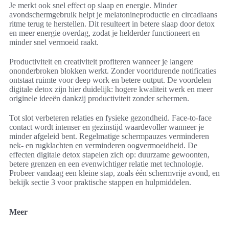
Je merkt ook snel effect op slaap en energie. Minder
avondschermgebruik helpt je melatonineproductie en circadiaans
ritme terug te herstellen. Dit resulteert in betere slaap door detox
en meer energie overdag, zodat je helderder functioneert en
minder snel vermoeid raakt.
Productiviteit en creativiteit profiteren wanneer je langere
ononderbroken blokken werkt. Zonder voortdurende notificaties
ontstaat ruimte voor deep work en betere output. De voordelen
digitale detox zijn hier duidelijk: hogere kwaliteit werk en meer
originele ideeën dankzij productiviteit zonder schermen.
Tot slot verbeteren relaties en fysieke gezondheid. Face-to-face
contact wordt intenser en gezinstijd waardevoller wanneer je
minder afgeleid bent. Regelmatige schermpauzes verminderen
nek- en rugklachten en verminderen oogvermoeidheid. De
effecten digitale detox stapelen zich op: duurzame gewoonten,
betere grenzen en een evenwichtiger relatie met technologie.
Probeer vandaag een kleine stap, zoals één schermvrije avond, en
bekijk sectie 3 voor praktische stappen en hulpmiddelen.
Meer