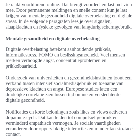
Je raakt voortdurend online. Dat brengt voordeel en last met zich
mee. Door permanente meldingen en snelle content kun je last
krijgen van mentale gezondheid digitale overbelasting en digitale
stress. In de volgende paragrafen lees je over signalen,
slaapklachten en fysieke gevolgen van langdurig schermgebruik.
Mentale gezondheid en digitale overbelasting
Digitale overbelasting betekent aanhoudende prikkels,
informatiestress, FOMO en beslissingsmoeheid. Veel mensen
merken verhoogde angst, concentratieproblemen en
prikkelbaarheid.
Onderzoek van universiteiten en gezondheidsinstituten toont een
verband tussen intensief socialmediagebruik en toename van
depressieve klachten en angst. Europese studies laten een
duidelijke correlatie zien tussen tijd online en verslechterde
digitale gezondheid.
Notificaties en korte beloningen zoals likes en views activeren
dopamine-cycli. Dat kan leiden tot compulsief gebruik en
verminderd empathisch vermogen. Je sociale vaardigheden
veranderen door oppervlakkige interacties en minder face-to-face
contact.