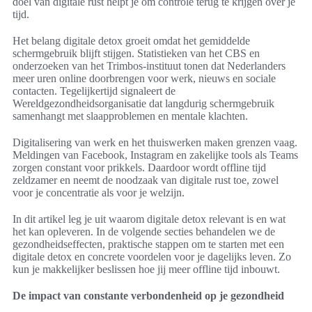
doel van digitale rust helpt je om controle terug te krijgen over je
tijd.
Het belang digitale detox groeit omdat het gemiddelde
schermgebruik blijft stijgen. Statistieken van het CBS en
onderzoeken van het Trimbos-instituut tonen dat Nederlanders
meer uren online doorbrengen voor werk, nieuws en sociale
contacten. Tegelijkertijd signaleert de
Wereldgezondheidsorganisatie dat langdurig schermgebruik
samenhangt met slaapproblemen en mentale klachten.
Digitalisering van werk en het thuiswerken maken grenzen vaag.
Meldingen van Facebook, Instagram en zakelijke tools als Teams
zorgen constant voor prikkels. Daardoor wordt offline tijd
zeldzamer en neemt de noodzaak van digitale rust toe, zowel
voor je concentratie als voor je welzijn.
In dit artikel leg je uit waarom digitale detox relevant is en wat
het kan opleveren. In de volgende secties behandelen we de
gezondheidseffecten, praktische stappen om te starten met een
digitale detox en concrete voordelen voor je dagelijks leven. Zo
kun je makkelijker beslissen hoe jij meer offline tijd inbouwt.
De impact van constante verbondenheid op je gezondheid