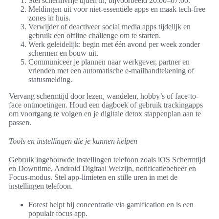
Stel schermvrije tijden in, bijvoorbeeld 20:00–07:00.
Meldingen uit voor niet-essentiële apps en maak tech-free
zones in huis.
Verwijder of deactiveer social media apps tijdelijk en
gebruik een offline challenge om te starten.
Werk geleidelijk: begin met één avond per week zonder
schermen en bouw uit.
Communiceer je plannen naar werkgever, partner en
vrienden met een automatische e-mailhandtekening of
statusmelding.
Vervang schermtijd door lezen, wandelen, hobby’s of face-to-
face ontmoetingen. Houd een dagboek of gebruik trackingapps
om voortgang te volgen en je digitale detox stappenplan aan te
passen.
Tools en instellingen die je kunnen helpen
Gebruik ingebouwde instellingen telefoon zoals iOS Schermtijd
en Downtime, Android Digitaal Welzijn, notificatiebeheer en
Focus-modus. Stel app-limieten en stille uren in met de
instellingen telefoon.
Forest helpt bij concentratie via gamification en is een
populair focus app.