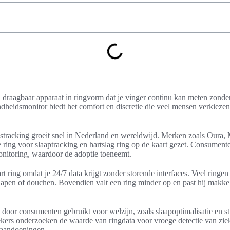
n draagbaar apparaat in ringvorm dat je vinger continu kan meten zonder d
dheidsmonitor biedt het comfort en discretie die veel mensen verkieze
stracking groeit snel in Nederland en wereldwijd. Merken zoals Oura
ring voor slaaptracking en hartslag ring op de kaart gezet. Consumente
onitoring, waardoor de adoptie toeneemt.
rt ring omdat je 24/7 data krijgt zonder storende interfaces. Veel ringen
slapen of douchen. Bovendien valt een ring minder op en past hij makkeli
door consumenten gebruikt voor welzijn, zoals slaapoptimalisatie en s
kers onderzoeken de waarde van ringdata voor vroege detectie van ziekt
 aandoeningen.