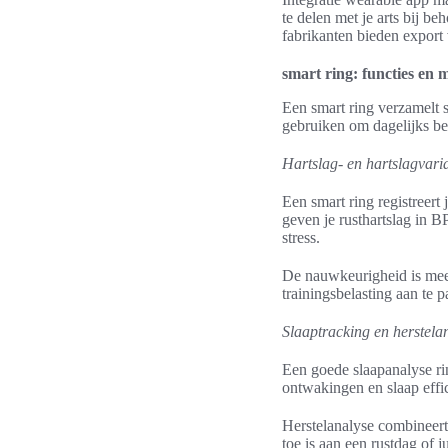
te delen met je arts bij b
fabrikanten bieden export
smart ring: functies en
Een smart ring verzamelt s
gebruiken om dagelijks bet
Hartslag- en hartslagvaria
Een smart ring registreer
geven je rusthartslag in B
stress.
De nauwkeurigheid is mees
trainingsbelasting aan te 
Slaaptracking en herstela
Een goede slaapanalyse rin
ontwakingen en slaap effic
Herstelanalyse combineert 
toe is aan een rustdag of