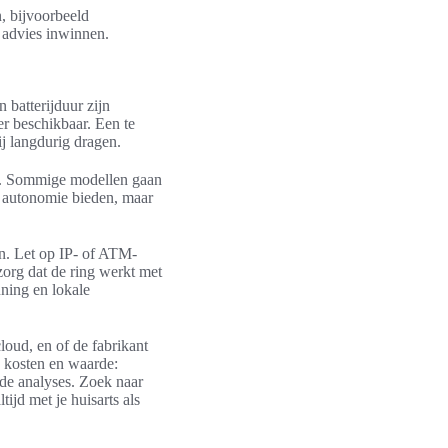
 bijvoorbeeld
 advies inwinnen.
n batterijduur zijn
er beschikbaar. Een te
ij langdurig dragen.
gt. Sommige modellen gaan
a autonomie bieden, maar
n. Let op IP- of ATM-
 zorg dat de ring werkt met
uning en lokale
loud, en of de fabrikant
e kosten en waarde:
de analyses. Zoek naar
tijd met je huisarts als