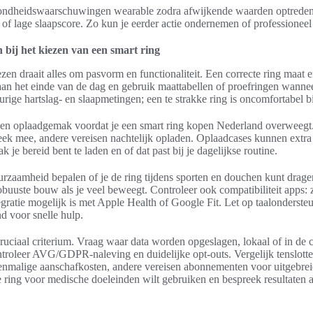
ndheidswaarschuwingen wearable zodra afwijkende waarden optreden,
of lage slaapscore. Zo kun je eerder actie ondernemen of professioneel
 bij het kiezen van een smart ring
ezen draait alles om pasvorm en functionaliteit. Een correcte ring maat e
 aan het einde van de dag en gebruik maattabellen of proefringen wanne
rige hartslag- en slaapmetingen; een te strakke ring is oncomfortabel b
r en oplaadgemak voordat je een smart ring kopen Nederland overwee
ek mee, andere vereisen nachtelijk opladen. Oplaadcases kunnen extr
je bereid bent te laden en of dat past bij je dagelijkse routine.
rzaamheid bepalen of je de ring tijdens sporten en douchen kunt drage
 robuuste bouw als je veel beweegt. Controleer ook compatibiliteit apps:
gratie mogelijk is met Apple Health of Google Fit. Let op taalonderste
d voor snelle hulp.
cruciaal criterium. Vraag waar data worden opgeslagen, lokaal of in de c
ntroleer AVG/GDPR-naleving en duidelijke opt-outs. Vergelijk tenslott
nmalige aanschafkosten, andere vereisen abonnementen voor uitgebrei
de ring voor medische doeleinden wilt gebruiken en bespreek resultaten al