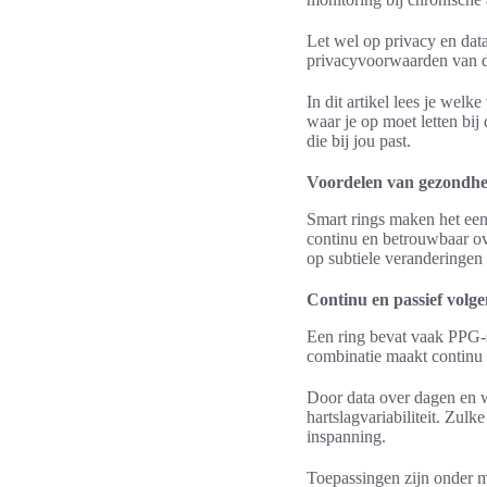
Let wel op privacy en data
privacyvoorwaarden van d
In dit artikel lees je wel
waar je op moet letten b
die bij jou past.
Voordelen van gezondhe
Smart rings maken het een
continu en betrouwbaar over
op subtiele veranderingen 
Continu en passief volg
Een ring bevat vaak PPG-s
combinatie maakt continu 
Door data over dagen en we
hartslagvariabiliteit. Zul
inspanning.
Toepassingen zijn onder m