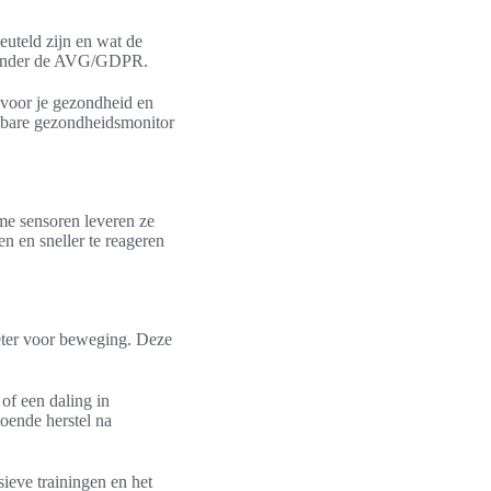
euteld zijn en wat de
a onder de AVG/GDPR.
n voor je gezondheid en
gbare gezondheidsmonitor
me sensoren leveren ze
en en sneller te reageren
eter voor beweging. Deze
of een daling in
doende herstel na
ieve trainingen en het