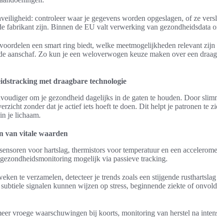
veiligheid: controleer waar je gegevens worden opgeslagen, of ze versl
e fabrikant zijn. Binnen de EU valt verwerking van gezondheidsdat
ke voordelen een smart ring biedt, welke meetmogelijkheden relevant zij
ij de aanschaf. Zo kun je een weloverwogen keuze maken over een draa
idstracking met draagbare technologie
voudiger om je gezondheid dagelijks in de gaten te houden. Door slim
zicht zonder dat je actief iets hoeft te doen. Dit helpt je patronen te zi
in je lichaam.
en van vitale waarden
ensoren voor hartslag, thermistors voor temperatuur en een accelerom
gezondheidsmonitoring mogelijk via passieve tracking.
ken te verzamelen, detecteer je trends zoals een stijgende rusthartslag 
ke subtiele signalen kunnen wijzen op stress, beginnende ziekte of onvol
eer vroege waarschuwingen bij koorts, monitoring van herstel na intens