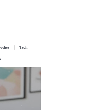
odies
Tech
?