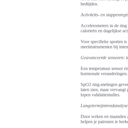
bedtijden.
Activiteits- en stappenregis
Accelerometers in de ring 
calorieën en dagelijkse act
Voor specifieke sporten is
meetinstrumenten bij inten
Geavanceerde sensoren: te
Een temperatuur sensor ri
hormonale veranderingen. 
SpO2 ring-metingen geven 
laten zien, maar vervangt
lopen validatiestudies.
Langetermijntrendanalys
Door weken en maanden aan
helpen je patronen te herken