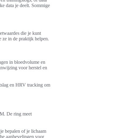
lke data je deelt. Sommige
eetwaardes die je kunt
 ze in de praktijk helpen.
ingen in bloedvolume en
anwijzing voor herstel en
artslag en HRV tracking om
REM. De ring meet
je bepalen of je lichaam
sche aanbevelingen voor