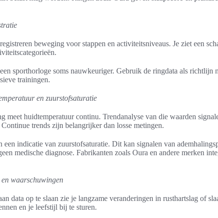
tratie
registreren beweging voor stappen en activiteitsniveaus. Je ziet een sch
iviteitscategorieën.
 een sporthorloge soms nauwkeuriger. Gebruik de ringdata als richtlijn 
sieve trainingen.
mperatuur en zuurstofsaturatie
ng meet huidtemperatuur continu. Trendanalyse van die waarden signaleer
Continue trends zijn belangrijker dan losse metingen.
een indicatie van zuurstofsaturatie. Dit kan signalen van ademhalings
 geen medische diagnose. Fabrikanten zoals Oura en andere merken inte
e en waarschuwingen
 data op te slaan zie je langzame veranderingen in rusthartslag of sla
nen en je leefstijl bij te sturen.