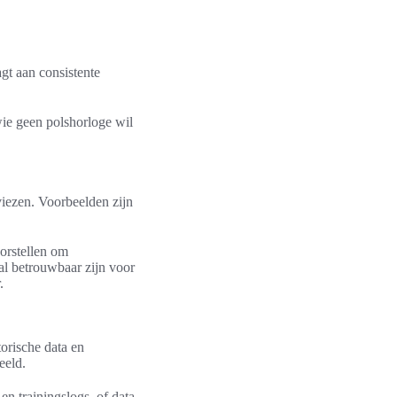
agt aan consistente
wie geen polshorloge wil
iezen. Voorbeelden zijn
oorstellen om
ral betrouwbaar zijn voor
.
orische data en
eeld.
n trainingslogs, of data