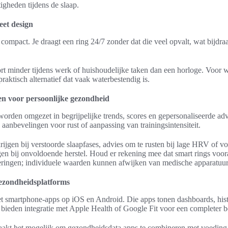
gheden tijdens de slaap.
eet design
n compact. Je draagt een ring 24/7 zonder dat die veel opvalt, wat bijdra
ort minder tijdens werk of huishoudelijke taken dan een horloge. Voor 
raktisch alternatief dat vaak waterbestendig is.
en voor persoonlijke gezondheid
rden omgezet in begrijpelijke trends, scores en gepersonaliseerde adv
n aanbevelingen voor rust of aanpassing van trainingsintensiteit.
ijgen bij verstoorde slaapfases, advies om te rusten bij lage HRV of v
agen bij onvoldoende herstel. Houd er rekening mee dat smart rings voo
deringen; individuele waarden kunnen afwijken van medische apparatuur
gezondheidsplatforms
 smartphone-apps op iOS en Android. Die apps tonen dashboards, hist
bieden integratie met Apple Health of Google Fit voor een completer b
aakt het mogelijk om gezondheidsdata apps te combineren met voeding e