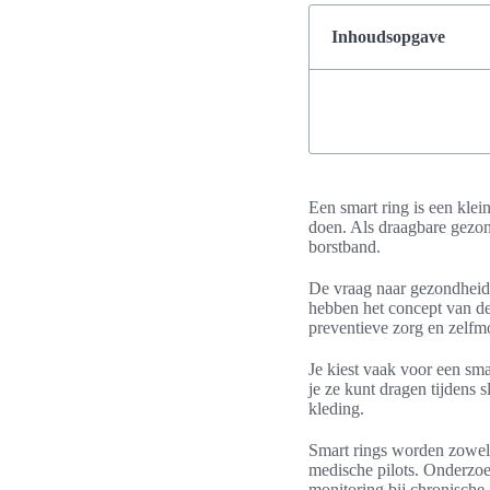
Inhoudsopgave
Een smart ring is een klei
doen. Als draagbare gezon
borstband.
De vraag naar gezondheid
hebben het concept van de 
preventieve zorg en zelfm
Je kiest vaak voor een sma
je ze kunt dragen tijdens 
kleding.
Smart rings worden zowel 
medische pilots. Onderzoe
monitoring bij chronische