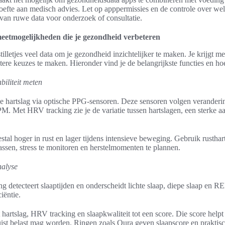
ehoefte aan medisch advies. Let op apppermissies en de controle over we
 van ruwe data voor onderzoek of consultatie.
 meetmogelijkheden die je gezondheid verbeteren
tilletjes veel data om je gezondheid inzichtelijker te maken. Je krijgt m
ere keuzes te maken. Hieronder vind je de belangrijkste functies en hoe
biliteit meten
t je hartslag via optische PPG-sensoren. Deze sensoren volgen verander
PM. Met HRV tracking zie je de variatie tussen hartslagen, een sterke a
tal hoger in rust en lager tijdens intensieve beweging. Gebruik rusth
passen, stress te monitoren en herstelmomenten te plannen.
nalyse
g detecteert slaaptijden en onderscheidt lichte slaap, diepe slaap en 
iëntie.
hartslag, HRV tracking en slaapkwaliteit tot een score. Die score helpt 
 juist belast mag worden. Ringen zoals Oura geven slaapscore en prakti