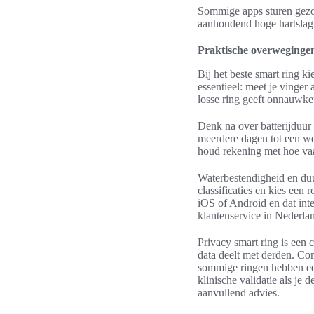
Sommige apps sturen gezo
aanhoudend hoge hartslag 
Praktische overwegingen
Bij het beste smart ring ki
essentieel: meet je vinger
losse ring geeft onnauwkeu
Denk na over batterijduu
meerdere dagen tot een we
houd rekening met hoe vaak 
Waterbestendigheid en duu
classificaties en kies een
iOS of Android en dat inte
klantenservice in Nederlan
Privacy smart ring is een 
data deelt met derden. Co
sommige ringen hebben ee
klinische validatie als je 
aanvullend advies.