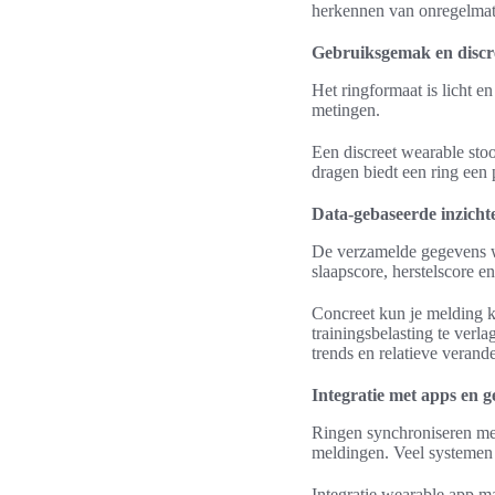
herkennen van onregelmati
Gebruiksgemak en discr
Het ringformaat is licht e
metingen.
Een discreet wearable sto
dragen biedt een ring een p
Data-gebaseerde inzicht
De verzamelde gegevens wo
slaapscore, herstelscore e
Concreet kun je melding kr
trainingsbelasting te verl
trends en relatieve veran
Integratie met apps en 
Ringen synchroniseren met
meldingen. Veel systemen 
Integratie wearable app m