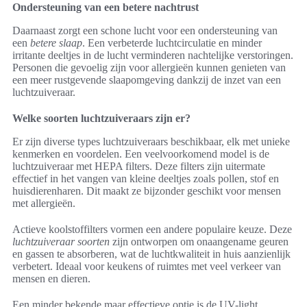
Ondersteuning van een betere nachtrust
Daarnaast zorgt een schone lucht voor een ondersteuning van
een
betere slaap
. Een verbeterde luchtcirculatie en minder
irritante deeltjes in de lucht verminderen nachtelijke verstoringen.
Personen die gevoelig zijn voor allergieën kunnen genieten van
een meer rustgevende slaapomgeving dankzij de inzet van een
luchtzuiveraar.
Welke soorten luchtzuiveraars zijn er?
Er zijn diverse types luchtzuiveraars beschikbaar, elk met unieke
kenmerken en voordelen. Een veelvoorkomend model is de
luchtzuiveraar met HEPA filters. Deze filters zijn uitermate
effectief in het vangen van kleine deeltjes zoals pollen, stof en
huisdierenharen. Dit maakt ze bijzonder geschikt voor mensen
met allergieën.
Actieve koolstoffilters vormen een andere populaire keuze. Deze
luchtzuiveraar soorten
zijn ontworpen om onaangename geuren
en gassen te absorberen, wat de luchtkwaliteit in huis aanzienlijk
verbetert. Ideaal voor keukens of ruimtes met veel verkeer van
mensen en dieren.
Een minder bekende maar effectieve optie is de UV-light