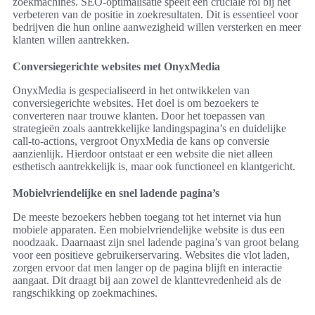
zoekmachines. SEO-optimalisatie speelt een cruciale rol bij het
verbeteren van de positie in zoekresultaten. Dit is essentieel voor
bedrijven die hun online aanwezigheid willen versterken en meer
klanten willen aantrekken.
Conversiegerichte websites met OnyxMedia
OnyxMedia is gespecialiseerd in het ontwikkelen van
conversiegerichte websites. Het doel is om bezoekers te
converteren naar trouwe klanten. Door het toepassen van
strategieën zoals aantrekkelijke landingspagina’s en duidelijke
call-to-actions, vergroot OnyxMedia de kans op conversie
aanzienlijk. Hierdoor ontstaat er een website die niet alleen
esthetisch aantrekkelijk is, maar ook functioneel en klantgericht.
Mobielvriendelijke en snel ladende pagina’s
De meeste bezoekers hebben toegang tot het internet via hun
mobiele apparaten. Een mobielvriendelijke website is dus een
noodzaak. Daarnaast zijn snel ladende pagina’s van groot belang
voor een positieve gebruikerservaring. Websites die vlot laden,
zorgen ervoor dat men langer op de pagina blijft en interactie
aangaat. Dit draagt bij aan zowel de klanttevredenheid als de
rangschikking op zoekmachines.