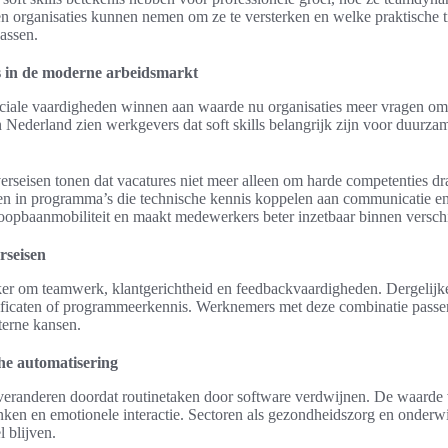
n organisaties kunnen nemen om ze te versterken en welke praktische t
assen.
ls in de moderne arbeidsmarkt
ciale vaardigheden winnen aan waarde nu organisaties meer vragen o
n Nederland zien werkgevers dat soft skills belangrijk zijn voor duurza
seisen tonen dat vacatures niet meer alleen om harde competenties dra
en in programma’s die technische kennis koppelen aan communicatie e
oopbaanmobiliteit en maakt medewerkers beter inzetbaar binnen versch
rseisen
r om teamwerk, klantgerichtheid en feedbackvaardigheden. Dergelijke c
rtificaten of programmeerkennis. Werknemers met deze combinatie pass
nterne kansen.
he automatisering
eranderen doordat routinetaken door software verdwijnen. De waarde 
enken en emotionele interactie. Sectoren als gezondheidszorg en onderwi
 blijven.