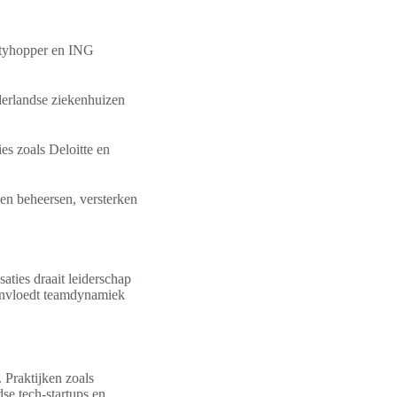
Cityhopper en ING
derlandse ziekenhuizen
s zoals Deloitte en
en beheersen, versterken
aties draait leiderschap
eïnvloedt teamdynamiek
 Praktijken zoals
se tech-startups en