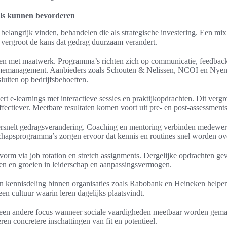
ills kunnen bevorderen
s belangrijk vinden, behandelen die als strategische investering. Een mix
 vergroot de kans dat gedrag duurzaam verandert.
nen met maatwerk. Programma’s richten zich op communicatie, feedbac
imemanagement. Aanbieders zoals Schouten & Nelissen, NCOI en Nyen
sluiten op bedrijfsbehoeften.
t e-learnings met interactieve sessies en praktijkopdrachten. Dit vergr
 effectiever. Meetbare resultaten komen voort uit pre- en post-assessmen
versnelt gedragsverandering. Coaching en mentoring verbinden medewer
schapsprogramma’s zorgen ervoor dat kennis en routines snel worden o
t vorm via job rotation en stretch assignments. Dergelijke opdrachten 
en en groeien in leiderschap en aanpassingsvermogen.
n kennisdeling binnen organisaties zoals Rabobank en Heineken helpen 
een cultuur waarin leren dagelijks plaatsvindt.
gt een andere focus wanneer sociale vaardigheden meetbaar worden gem
n concretere inschattingen van fit en potentieel.