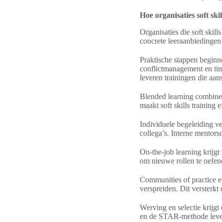
Hoe organisaties soft sk
Organisaties die soft skill
concrete leeraanbiedingen
Praktische stappen begin
conflictmanagement en t
leveren trainingen die aan
Blended learning combineer
maakt soft skills training
Individuele begeleiding 
collega’s. Interne mentor
On-the-job learning krijg
om nieuwe rollen te oefen
Communities of practice e
verspreiden. Dit versterkt 
Werving en selectie krij
en de STAR-methode levere