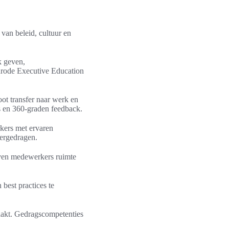
 van beleid, cultuur en
k geven,
rode Executive Education
oot transfer naar werk en
ts en 360-graden feedback.
kers met ervaren
vergedragen.
geven medewerkers ruimte
best practices te
aakt. Gedragscompetenties