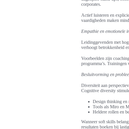
corporates.
Actief luisteren en expli
vaardigheden maken minder
Empathie en emotionele int
Leidinggevenden met hoge 
verhoogt betrokkenheid en
Voorbeelden zijn coachin
programma’s. Trainingen v
Besluitvorming en proble
Diversiteit aan perspecti
Cognitive diversity stimule
Design thinking en 
Tools als Miro en M
Heldere rollen en b
Wanneer soft skills belan
resultaten boeken bij lasti