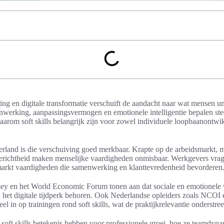
ring en digitale transformatie verschuift de aandacht naar wat mensen un
werking, aanpassingsvermogen en emotionele intelligentie bepalen ste
aarom soft skills belangrijk zijn voor zowel individuele loopbaanontwik
erland is die verschuiving goed merkbaar. Krapte op de arbeidsmarkt,
gerichtheid maken menselijke vaardigheden onmisbaar. Werkgevers vrage
markt vaardigheden die samenwerking en klanttevredenheid bevorderen
 en het World Economic Forum tonen aan dat sociale en emotionele v
 het digitale tijdperk behoren. Ook Nederlandse opleiders zoals NCOI
l in op trainingen rond soft skills, wat de praktijkrelevantie onderstree
m soft skills betekenis hebben voor professionele groei, hoe ze teamdyn