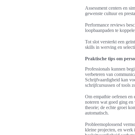
Assessment centers en simu
gewenste cultuur en presta
Performance reviews besch
loopbaanpaden te koppelen
Tot slot versterkt een geïn
skills in werving en selec
Praktische tips om persoo
Professionals kunnen begi
verbeteren van communicatie
Schrijfvaardigheid kan vo
schrijfcursussen of tools 
Om empathie oefenen en emo
noteren wat goed ging en 
theorie; de echte groei ko
automatisch.
Probleemoplossend vermoge
kleine projecten, en werk 