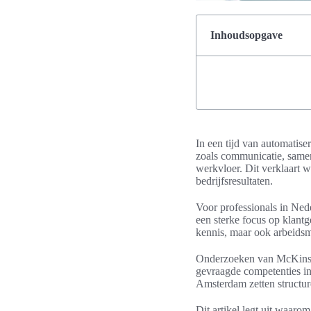
Inhoudsopgave
In een tijd van automatise
zoals communicatie, samen
werkvloer. Dit verklaart w
bedrijfsresultaten.
Voor professionals in Ned
een sterke focus op klant
kennis, maar ook arbeids
Onderzoeken van McKinsey
gevraagde competenties in
Amsterdam zetten structuree
Dit artikel legt uit waaro