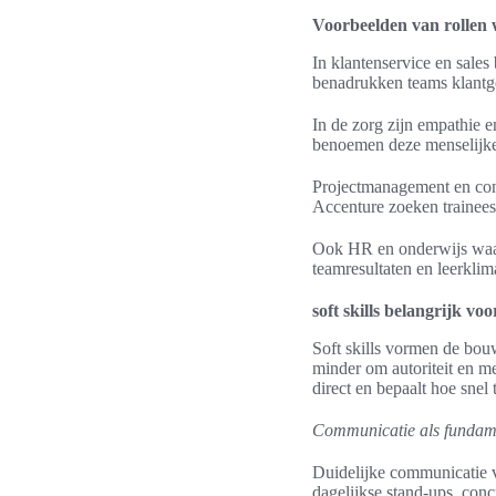
Voorbeelden van rollen w
In klantenservice en sale
benadrukken teams klantge
In de zorg zijn empathie 
benoemen deze menselijke 
Projectmanagement en cons
Accenture zoeken trainee
Ook HR en onderwijs waar
teamresultaten en leerklim
soft skills belangrijk v
Soft skills vormen de bou
minder om autoriteit en m
direct en bepaalt hoe snel
Communicatie als fundam
Duidelijke communicatie v
dagelijkse stand-ups, con