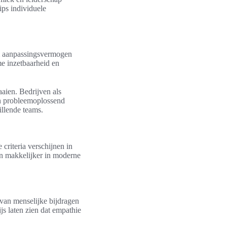
ips individuele
m aanpassingsvermogen
me inzetbaarheid en
aien. Bedrijven als
n probleemoplossend
illende teams.
riteria verschijnen in
en makkelijker in moderne
van menselijke bijdragen
js laten zien dat empathie