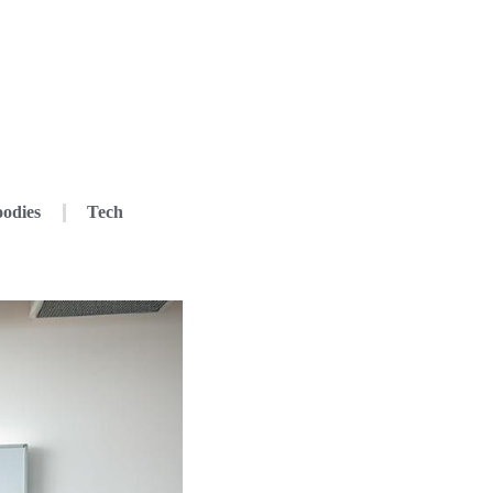
odies
Tech