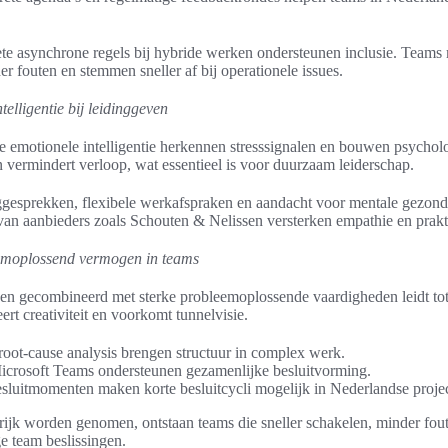
ciete asynchrone regels bij hybride werken ondersteunen inclusie. Team
 fouten en stemmen sneller af bij operationele issues.
elligentie bij leidinggeven
emotionele intelligentie herkennen stresssignalen en bouwen psycholo
 vermindert verloop, wat essentieel is voor duurzaam leiderschap.
ggesprekken, flexibele werkafspraken en aandacht voor mentale gezon
an aanbieders zoals Schouten & Nelissen versterken empathie en prak
emoplossend vermogen in teams
even gecombineerd met sterke probleemoplossende vaardigheden leidt tot
ert creativiteit en voorkomt tunnelvisie.
root-cause analysis brengen structuur in complex werk.
icrosoft Teams ondersteunen gezamenlijke besluitvorming.
esluitmomenten maken korte besluitcycli mogelijk in Nederlandse proje
grijk worden genomen, ontstaan teams die sneller schakelen, minder fo
ge team beslissingen.