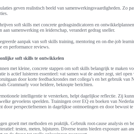
laties geven realistisch beeld van samenwerkingsvaardigheden. Zo past 
ties.
rijven soft skills met concrete gedragsindicatoren en ontwikkelplanne
 aan samenwerking en leiderschap, verandert gedrag sneller.
tegreerde aanpak van soft skills training, mentoring en on-the-job learni
tie en performance reviews.
nlijke soft skills te ontwikkelen
nnen met kleine, concrete stappen om soft skills belangrijk te maken v
 is actief luisteren essentieel: vat samen wat de ander zegt, stel open v
oruitgaan door korte feedbackrondes met collega’s en het gebruik van 
zoals Grammarly voor heldere, beknopte berichten.
tionele intelligentie te versterken, helpt dagelijkse reflectie. Zij kun
welke gevoelens speelden. Trainingen over EQ en boeken van Nederlan
mt door perspectiefnemen in dagelijkse ontmoetingen en door bewust te 
n groeit met methoden en praktijk. Gebruik root-cause analysis en bes
iteratief: testen, meten, bijsturen. Diverse teams bieden exposure aan 