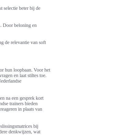
selectie beter bij de
n. Door beloning en
ng de relevantie van soft
oor hun loopbaan. Voor het
ragen en laat stiltes toe.
Nederlandse
nen na een gesprek kort
dse trainers bieden
reageren in plaats van
lissingsmatrices bij
andere denkwijzen, wat