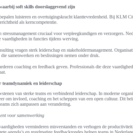
aarbij soft skills doorslaggevend zijn
s bepalen luisteren en overtuigingskracht klanttevredenheid. Bij KLM 
richtheid als kerncompetentie.
en stressmanagement cruciaal voor verpleegkundigen en verzorgers. Ne
vaardigheden in functies tijdens werving.
ulting vragen sterk leiderschap en stakeholdermanagement. Organisatie
s die samenwerken en beslissingen nemen onder druk.
deren coaching en feedback geven. Professionals die deze vaardighed
aat.
oor teamdynamiek en leiderschap
wstenen van sterke teams en verbindend leiderschap. In moderne organis
eer om invloed, coaching en het scheppen van een open cultuur. Dit b
 teams zich aanpassen aan verandering.
ent voor samenwerking
aardigheden verminderen misverstanden en verhogen de productiviteit.
crete agenda’s en regelmatige feedbackrondes helpen teams in Nederland