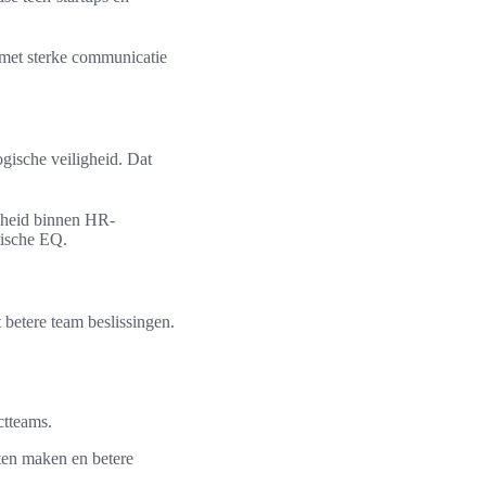
s met sterke communicatie
gische veiligheid. Dat
dheid binnen HR-
tische EQ.
 betere team beslissingen.
ctteams.
uten maken en betere