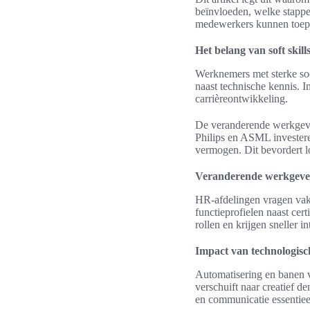
beïnvloeden, welke stappe
medewerkers kunnen toep
Het belang van soft skil
Werknemers met sterke so
naast technische kennis. I
carrièreontwikkeling.
De veranderende werkgever
Philips en ASML invester
vermogen. Dit bevordert l
Veranderende werkgeve
HR-afdelingen vragen vake
functieprofielen naast ce
rollen en krijgen sneller i
Impact van technologisc
Automatisering en banen v
verschuift naar creatief d
en communicatie essentieel