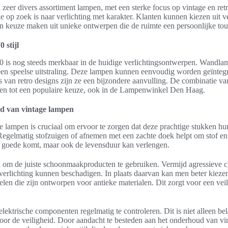
zeer divers assortiment lampen, met een sterke focus op vintage en retr
ie op zoek is naar verlichting met karakter. Klanten kunnen kiezen uit ve
un keuze maken uit unieke ontwerpen die de ruimte een persoonlijke to
 stijl
0 is nog steeds merkbaar in de huidige verlichtingsontwerpen. Wandlam
een speelse uitstraling. Deze lampen kunnen eenvoudig worden geïnteg
rs van retro designs zijn ze een bijzondere aanvulling. De combinatie van
pen tot een populaire keuze, ook in de Lampenwinkel Den Haag.
d van vintage lampen
 lampen is cruciaal om ervoor te zorgen dat deze prachtige stukken h
Regelmatig stofzuigen of afnemen met een zachte doek helpt om stof en 
ten goede komt, maar ook de levensduur kan verlengen.
jk om de juiste schoonmaakproducten te gebruiken. Vermijd agressieve 
verlichting kunnen beschadigen. In plaats daarvan kan men beter kieze
en die zijn ontworpen voor antieke materialen. Dit zorgt voor een veil
elektrische componenten regelmatig te controleren. Dit is niet alleen be
 voor de veiligheid. Door aandacht te besteden aan het onderhoud van v