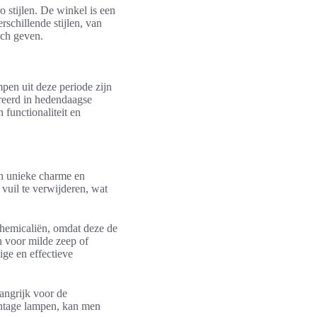
o stijlen. De winkel is een
rschillende stijlen, van
uch geven.
pen uit deze periode zijn
reerd in hedendaagse
 functionaliteit en
un unieke charme en
vuil te verwijderen, wat
chemicaliën, omdat deze de
n voor milde zeep of
ige en effectieve
langrijk voor de
intage lampen, kan men