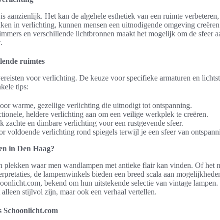
is aanzienlijk. Het kan de algehele esthetiek van een ruimte verbeteren, 
en in verlichting, kunnen mensen een uitnodigende omgeving creëren w
immers en verschillende lichtbronnen maakt het mogelijk om de sfeer a
.
llende ruimtes
vereisten voor verlichting. De keuze voor specifieke armaturen en lichtst
kele tips:
r warme, gezellige verlichting die uitnodigt tot ontspanning.
ionele, heldere verlichting aan om een veilige werkplek te creëren.
 zachte en dimbare verlichting voor een rustgevende sfeer.
 voldoende verlichting rond spiegels terwijl je een sfeer van ontspann
en in Den Haag?
an plekken waar men wandlampen met antieke flair kan vinden. Of het n
rpretaties, de lampenwinkels bieden een breed scala aan mogelijkhede
oonlicht.com, bekend om hun uitstekende selectie van vintage lampen.
lleen stijlvol zijn, maar ook een verhaal vertellen.
s Schoonlicht.com