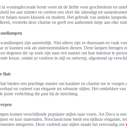
jl in woningdecoratie komt voort uit de liefde voor geschiedenis en uni
eid toe aan ruimtes en creëren een sfeer die uitnodigt tot samenkomen.
cte balans tussen klassiek en modern. Het gebruik van antieke lampenk
leerd, versterkt deze charme en geeft een authentiek tintje aan elke rui
 wandlampen
wandlampen zijn aanzienlijk. Niet alleen zijn ze duurzaam en vaak van
r ze kunnen ook als statementstukken dienen. Deze lampen brengen een s
oor degenen die op zoek zijn naar een manier om hun interieur te person
nde keuze, omdat ze variëren in stijl en ontwerp, afgestemd op versch
 flair
air bieden een prachtige manier om karakter en charme toe te voegen a
verhaal en varieert van elegante tot robuuste stijlen. Het ontdekken van 
 juiste verlichting die past bij de inrichting.
werpen
pen komen verschillende populaire stijlen naar voren. Art Deco is een 
jnen en luxe materialen. Neoclassicisme biedt een tijdloze elegantie, te
lementen integreren. Deze variëteit aan stijlen maakt het eenvoudig om