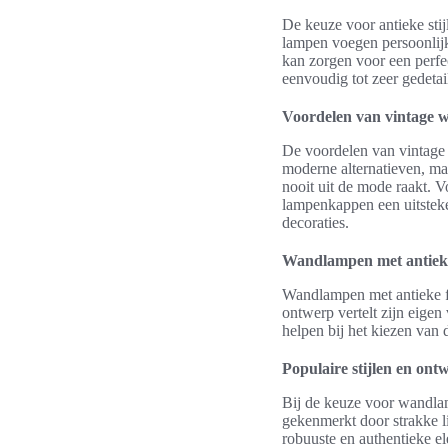
De keuze voor antieke sti
lampen voegen persoonlijkh
kan zorgen voor een perfe
eenvoudig tot zeer gedetail
Voordelen van vintage
De voordelen van vintage 
moderne alternatieven, maa
nooit uit de mode raakt. V
lampenkappen een uitsteke
decoraties.
Wandlampen met antieke
Wandlampen met antieke fl
ontwerp vertelt zijn eigen 
helpen bij het kiezen van de
Populaire stijlen en ont
Bij de keuze voor wandlam
gekenmerkt door strakke li
robuuste en authentieke e