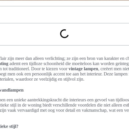
ir zijn meer dan alleen verlichting; ze zijn een bron van karakter en 
hting
ademt een tijdloze schoonheid die moeiteloos kan worden geïntegr
n tot traditioneel. Door te kiezen voor
vintage lampen
, creëert men ni
oegt men ook een persoonlijk accent toe aan het interieur. Deze lampen z
terialen, waardoor ze veelzijdig en stijlvol zijn.
 wandlampen
 een unieke aantrekkingskracht die interieurs een gevoel van tijdloos
ieke stijl in de woning biedt verschillende voordelen die niet alleen est
zijn vaak vervaardigd met oog voor detail en vakmanschap, wat een ver
eke stijl?