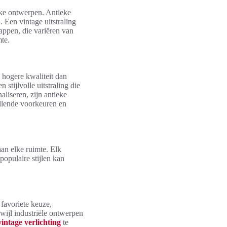
eke ontwerpen. Antieke
 Een vintage uitstraling
appen, die variëren van
mte.
 hogere kwaliteit dan
tijlvolle uitstraling die
aliseren, zijn antieke
illende voorkeuren en
an elke ruimte. Elk
populaire stijlen kan
favoriete keuze,
rwijl industriële ontwerpen
vintage verlichting
te