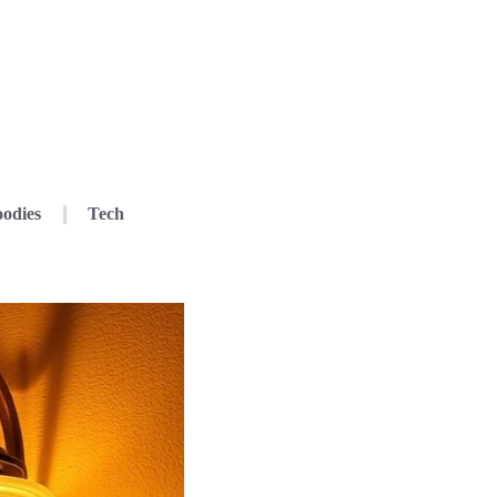
odies
Tech