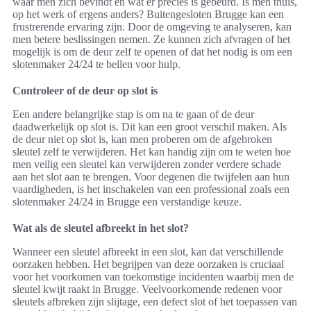
waar men zich bevindt en wat er precies is gebeurd. Is men thuis,
op het werk of ergens anders? Buitengesloten Brugge kan een
frustrerende ervaring zijn. Door de omgeving te analyseren, kan
men betere beslissingen nemen. Ze kunnen zich afvragen of het
mogelijk is om de deur zelf te openen of dat het nodig is om een
slotenmaker 24/24 te bellen voor hulp.
Controleer of de deur op slot is
Een andere belangrijke stap is om na te gaan of de deur
daadwerkelijk op slot is. Dit kan een groot verschil maken. Als
de deur niet op slot is, kan men proberen om de afgebroken
sleutel zelf te verwijderen. Het kan handig zijn om te weten hoe
men veilig een sleutel kan verwijderen zonder verdere schade
aan het slot aan te brengen. Voor degenen die twijfelen aan hun
vaardigheden, is het inschakelen van een professional zoals een
slotenmaker 24/24 in Brugge een verstandige keuze.
Wat als de sleutel afbreekt in het slot?
Wanneer een sleutel afbreekt in een slot, kan dat verschillende
oorzaken hebben. Het begrijpen van deze oorzaken is cruciaal
voor het voorkomen van toekomstige incidenten waarbij men de
sleutel kwijt raakt in Brugge. Veelvoorkomende redenen voor
sleutels afbreken zijn slijtage, een defect slot of het toepassen van