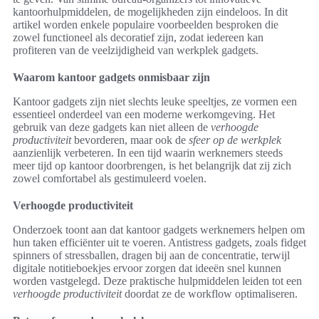
kantoorhulpmiddelen, de mogelijkheden zijn eindeloos. In dit
artikel worden enkele populaire voorbeelden besproken die
zowel functioneel als decoratief zijn, zodat iedereen kan
profiteren van de veelzijdigheid van werkplek gadgets.
Waarom kantoor gadgets onmisbaar zijn
Kantoor gadgets zijn niet slechts leuke speeltjes, ze vormen een
essentieel onderdeel van een moderne werkomgeving. Het
gebruik van deze gadgets kan niet alleen de
verhoogde
productiviteit
bevorderen, maar ook de
sfeer op de werkplek
aanzienlijk verbeteren. In een tijd waarin werknemers steeds
meer tijd op kantoor doorbrengen, is het belangrijk dat zij zich
zowel comfortabel als gestimuleerd voelen.
Verhoogde productiviteit
Onderzoek toont aan dat kantoor gadgets werknemers helpen om
hun taken efficiënter uit te voeren. Antistress gadgets, zoals fidget
spinners of stressballen, dragen bij aan de concentratie, terwijl
digitale notitieboekjes ervoor zorgen dat ideeën snel kunnen
worden vastgelegd. Deze praktische hulpmiddelen leiden tot een
verhoogde productiviteit
doordat ze de workflow optimaliseren.