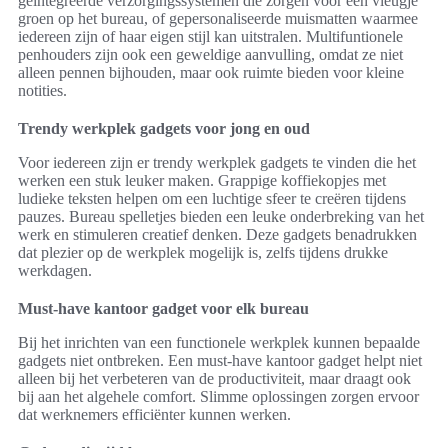
geïntegreerde verzorgingssystemen die zorgen voor een vleugje
groen op het bureau, of gepersonaliseerde muismatten waarmee
iedereen zijn of haar eigen stijl kan uitstralen. Multifuntionele
penhouders zijn ook een geweldige aanvulling, omdat ze niet
alleen pennen bijhouden, maar ook ruimte bieden voor kleine
notities.
Trendy werkplek gadgets voor jong en oud
Voor iedereen zijn er trendy werkplek gadgets te vinden die het
werken een stuk leuker maken. Grappige koffiekopjes met
ludieke teksten helpen om een luchtige sfeer te creëren tijdens
pauzes. Bureau spelletjes bieden een leuke onderbreking van het
werk en stimuleren creatief denken. Deze gadgets benadrukken
dat plezier op de werkplek mogelijk is, zelfs tijdens drukke
werkdagen.
Must-have kantoor gadget voor elk bureau
Bij het inrichten van een functionele werkplek kunnen bepaalde
gadgets niet ontbreken. Een must-have kantoor gadget helpt niet
alleen bij het verbeteren van de productiviteit, maar draagt ook
bij aan het algehele comfort. Slimme oplossingen zorgen ervoor
dat werknemers efficiënter kunnen werken.