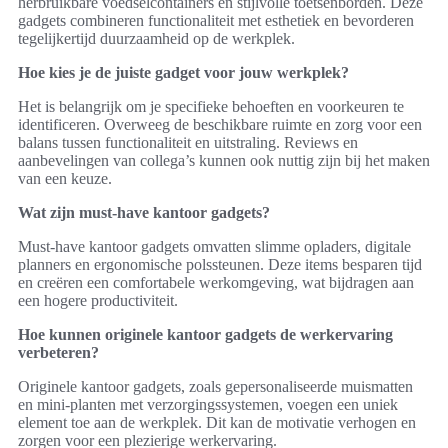
herbruikbare voedselcontainers en stijlvolle toetsenborden. Deze
gadgets combineren functionaliteit met esthetiek en bevorderen
tegelijkertijd duurzaamheid op de werkplek.
Hoe kies je de juiste gadget voor jouw werkplek?
Het is belangrijk om je specifieke behoeften en voorkeuren te
identificeren. Overweeg de beschikbare ruimte en zorg voor een
balans tussen functionaliteit en uitstraling. Reviews en
aanbevelingen van collega’s kunnen ook nuttig zijn bij het maken
van een keuze.
Wat zijn must-have kantoor gadgets?
Must-have kantoor gadgets omvatten slimme opladers, digitale
planners en ergonomische polssteunen. Deze items besparen tijd
en creëren een comfortabele werkomgeving, wat bijdragen aan
een hogere productiviteit.
Hoe kunnen originele kantoor gadgets de werkervaring
verbeteren?
Originele kantoor gadgets, zoals gepersonaliseerde muismatten
en mini-planten met verzorgingssystemen, voegen een uniek
element toe aan de werkplek. Dit kan de motivatie verhogen en
zorgen voor een plezierige werkervaring.