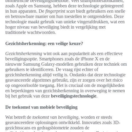
biometrische beveiligingsmethode. Veel smartphonefabrikanten,
zoals Apple en Samsung, hebben deze technologie geïntegreerd
in hun apparaten. De
fingerprint scan
biedt gebruikers een snelle
en betrouwbare manier om hun toestellen te ontgrendelen. Deze
technologie maakt gebruik van unieke vingerafdrukken, wat een
hoger niveau van beveiliging biedt in vergelijking met
traditionele wachtwoorden.
Gezichtsherkenning: een veilige keuze?
Gezichtsherkenning
wint ook aan populariteit als een effectieve
beveiligingsoptie. Smartphones zoals de iPhone X en de
nieuwste Samsung Galaxy-modellen gebruiken deze techniek om
gebruikers te identificeren. De vraag rijst echter of
gezichtsherkenning altijd veilig is. Ondanks dat deze technologie
geavanceerde algoritmes gebruikt, zijn er zorgen over het risico
op ongeoorloofde toegang. Het is cruciaal om de mogelijkheden
en beperkingen van gezichtsherkenning in overweging te nemen
bij het gebruik van deze
beveiligingstechnologie
.
De toekomst van mobiele beveiliging
Wat betreft de
toekomst van beveiliging
, worden er steeds
geavanceerdere oplossingen ontwikkeld. Innovaties zoals 3D-
gezichtsscans en gedragsbiometrie zouden de