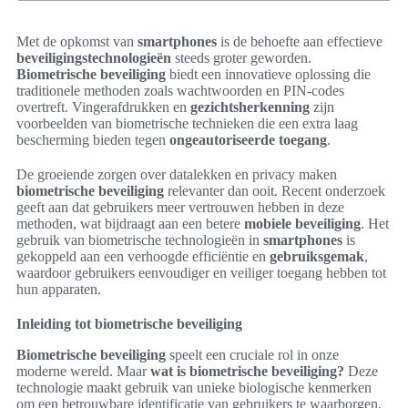
Met de opkomst van
smartphones
is de behoefte aan effectieve
beveiligingstechnologieën
steeds groter geworden.
Biometrische beveiliging
biedt een innovatieve oplossing die
traditionele methoden zoals wachtwoorden en PIN-codes
overtreft. Vingerafdrukken en
gezichtsherkenning
zijn
voorbeelden van biometrische technieken die een extra laag
bescherming bieden tegen
ongeautoriseerde toegang
.
De groeiende zorgen over datalekken en privacy maken
biometrische beveiliging
relevanter dan ooit. Recent onderzoek
geeft aan dat gebruikers meer vertrouwen hebben in deze
methoden, wat bijdraagt aan een betere
mobiele beveiliging
. Het
gebruik van biometrische technologieën in
smartphones
is
gekoppeld aan een verhoogde efficiëntie en
gebruiksgemak
,
waardoor gebruikers eenvoudiger en veiliger toegang hebben tot
hun apparaten.
Inleiding tot biometrische beveiliging
Biometrische beveiliging
speelt een cruciale rol in onze
moderne wereld. Maar
wat is biometrische beveiliging?
Deze
technologie maakt gebruik van unieke biologische kenmerken
om een betrouwbare identificatie van gebruikers te waarborgen.