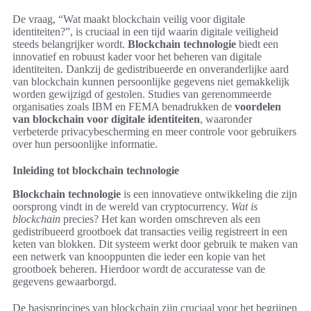
De vraag, “Wat maakt blockchain veilig voor digitale
identiteiten?”, is cruciaal in een tijd waarin digitale veiligheid
steeds belangrijker wordt.
Blockchain technologie
biedt een
innovatief en robuust kader voor het beheren van digitale
identiteiten. Dankzij de gedistribueerde en onveranderlijke aard
van blockchain kunnen persoonlijke gegevens niet gemakkelijk
worden gewijzigd of gestolen. Studies van gerenommeerde
organisaties zoals IBM en FEMA benadrukken de
voordelen
van blockchain voor digitale identiteiten
, waaronder
verbeterde privacybescherming en meer controle voor gebruikers
over hun persoonlijke informatie.
Inleiding tot blockchain technologie
Blockchain technologie
is een innovatieve ontwikkeling die zijn
oorsprong vindt in de wereld van cryptocurrency.
Wat is
blockchain
precies? Het kan worden omschreven als een
gedistribueerd grootboek dat transacties veilig registreert in een
keten van blokken. Dit systeem werkt door gebruik te maken van
een netwerk van knooppunten die ieder een kopie van het
grootboek beheren. Hierdoor wordt de accuratesse van de
gegevens gewaarborgd.
De basisprincipes van blockchain zijn cruciaal voor het begrijpen