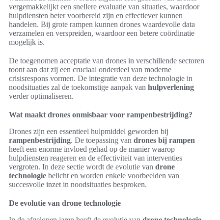
vergemakkelijkt een snellere evaluatie van situaties, waardoor
hulpdiensten beter voorbereid zijn en effectiever kunnen
handelen. Bij grote rampen kunnen drones waardevolle data
verzamelen en verspreiden, waardoor een betere coördinatie
mogelijk is.
De toegenomen acceptatie van drones in verschillende sectoren
toont aan dat zij een cruciaal onderdeel van moderne
crisisrespons vormen. De integratie van deze technologie in
noodsituaties zal de toekomstige aanpak van
hulpverlening
verder optimaliseren.
Wat maakt drones onmisbaar voor rampenbestrijding?
Drones zijn een essentieel hulpmiddel geworden bij
rampenbestrijding
. De toepassing van
drones bij rampen
heeft een enorme invloed gehad op de manier waarop
hulpdiensten reageren en de effectiviteit van interventies
vergroten. In deze sectie wordt de evolutie van
drone
technologie
belicht en worden enkele voorbeelden van
succesvolle inzet in noodsituaties besproken.
De evolutie van drone technologie
In de afgelopen jaren heeft de evolutie van
drone technologie