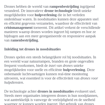
Drones hebben de wereld van
rampenbestrijding
ingrijpend
veranderd. De innovatieve
drone technologie
biedt unieke
mogelijkheden voor
hulpverlening
die in het verleden
ondenkbaar waren. In noodsituaties kunnen deze apparaten snel
en efficiënt gegevens verzamelen, waardoor de effectiviteit van
crisismanagement
toeneemt. Dit artikel verkent de verschillende
manieren waarop drones worden ingezet bij rampen en hoe ze
bijdragen aan een meer georganiseerde en responsieve aanpak
van
ramenbestrijding
.
Inleiding tot drones in noodsituaties
Drones spelen een steeds belangrijkere rol bij noodsituaties. In
een wereld waar natuurrampen, branden en grote ongevallen
frequent voorkomen, biedt de
inzet van drones
unieke
mogelijkheden voor snelle en efficiënte
hulpverlening
. Deze
onbemande luchtvaartuigen kunnen real-time monitoring
uitvoeren, wat essentieel is voor de effectiviteit van
drones voor
hulpdiensten
.
De technologie achter
drones in noodsituaties
evolueert snel.
Steeds meer organisaties integreren drones in hun noodplannen,
wat aantrekkelijk is vanwege de veelzijdigheid en de snelheid
waarmee ze kunnen worden ingezet. Het gebruik van drones