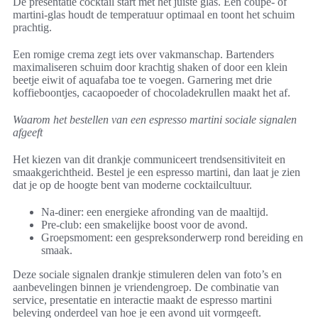
De presentatie cocktail start met het juiste glas. Een coupe- of
martini-glas houdt de temperatuur optimaal en toont het schuim
prachtig.
Een romige crema zegt iets over vakmanschap. Bartenders
maximaliseren schuim door krachtig shaken of door een klein
beetje eiwit of aquafaba toe te voegen. Garnering met drie
koffieboontjes, cacaopoeder of chocoladekrullen maakt het af.
Waarom het bestellen van een espresso martini sociale signalen
afgeeft
Het kiezen van dit drankje communiceert trendsensitiviteit en
smaakgerichtheid. Bestel je een espresso martini, dan laat je zien
dat je op de hoogte bent van moderne cocktailcultuur.
Na-diner: een energieke afronding van de maaltijd.
Pre-club: een smakelijke boost voor de avond.
Groepsmoment: een gespreksonderwerp rond bereiding en
smaak.
Deze sociale signalen drankje stimuleren delen van foto’s en
aanbevelingen binnen je vriendengroep. De combinatie van
service, presentatie en interactie maakt de espresso martini
beleving onderdeel van hoe je een avond uit vormgeeft.