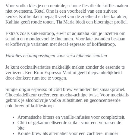
Voor vodka kies je een neutrale, schone fles die de koffiesmaken
niet overstemt. Ketel One is een voorbeeld van een zuivere
keuze. Koffielikeur bepaalt veel van de zoetheid en het karakter;
Kahlúa geeft ronde tonen, Tia Maria biedt een bloemiger profiel.
Extra’s zoals suikersiroop, eiwit of aquafaba kun je inzetten om
schuim en mondgevoel te finetunen. Voor late avonden bestaan
er koffievrije varianten met decaf-espresso of koffiesiroop.
Variaties en aanpassingen voor verschillende smaken
Je kunt cocktailvariaties makkelijk maken zonder de essentie te
verliezen. Een Rum Espresso Martini geeft diepvankelijkheid
door donkere rum toe te voegen.
Single-origin espresso of cold brew verandert het smaakprofiel.
Chocoladelikeur creëert een mocha-achtige twist. Voor mocktails
gebruik je alcoholvrije vodka-substituten en geconcentreerde
cold brew of koffiesiroop.
Aromatische bitters en vanille-infusies voor complexiteit.
Chili of gekaramelliseerde suiker voor een verrassende
bite.
Koude-brew als alternatief voor een zachtere, minder