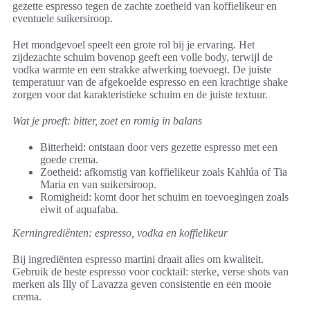
gezette espresso tegen de zachte zoetheid van koffielikeur en
eventuele suikersiroop.
Het mondgevoel speelt een grote rol bij je ervaring. Het
zijdezachte schuim bovenop geeft een volle body, terwijl de
vodka warmte en een strakke afwerking toevoegt. De juiste
temperatuur van de afgekoelde espresso en een krachtige shake
zorgen voor dat karakteristieke schuim en de juiste textuur.
Wat je proeft: bitter, zoet en romig in balans
Bitterheid: ontstaan door vers gezette espresso met een
goede crema.
Zoetheid: afkomstig van koffielikeur zoals Kahlúa of Tia
Maria en van suikersiroop.
Romigheid: komt door het schuim en toevoegingen zoals
eiwit of aquafaba.
Kerningrediënten: espresso, vodka en koffielikeur
Bij ingrediënten espresso martini draait alles om kwaliteit.
Gebruik de beste espresso voor cocktail: sterke, verse shots van
merken als Illy of Lavazza geven consistentie en een mooie
crema.