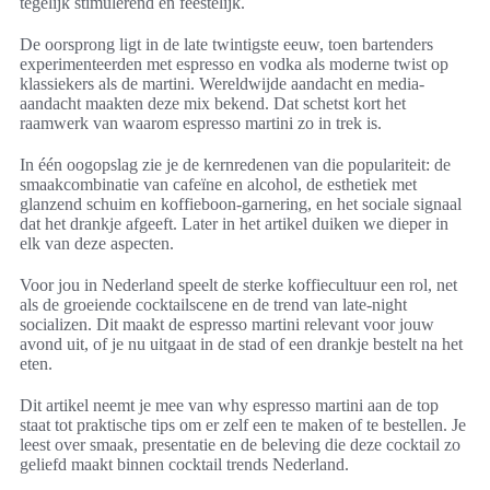
tegelijk stimulerend en feestelijk.
De oorsprong ligt in de late twintigste eeuw, toen bartenders
experimenteerden met espresso en vodka als moderne twist op
klassiekers als de martini. Wereldwijde aandacht en media-
aandacht maakten deze mix bekend. Dat schetst kort het
raamwerk van waarom espresso martini zo in trek is.
In één oogopslag zie je de kernredenen van die populariteit: de
smaakcombinatie van cafeïne en alcohol, de esthetiek met
glanzend schuim en koffieboon-garnering, en het sociale signaal
dat het drankje afgeeft. Later in het artikel duiken we dieper in
elk van deze aspecten.
Voor jou in Nederland speelt de sterke koffiecultuur een rol, net
als de groeiende cocktailscene en de trend van late-night
socializen. Dit maakt de espresso martini relevant voor jouw
avond uit, of je nu uitgaat in de stad of een drankje bestelt na het
eten.
Dit artikel neemt je mee van why espresso martini aan de top
staat tot praktische tips om er zelf een te maken of te bestellen. Je
leest over smaak, presentatie en de beleving die deze cocktail zo
geliefd maakt binnen cocktail trends Nederland.