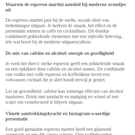
Waarom de espresso martini aansluit bij moderne avondjes
uit
De espresso martini past bij de snelle, sociale sfeer van
hedendaagse uitgaan. Je herkent de smaak, het effect en de
presentatie meteen in cafés en cocktailbars. Dit drankje
combineert prikkelende elementen met een stijlvolle beleving,
iets wat hoort bij de moderne uitgaanscultuur.
De mix van cafeïne en alcohol: energie en gezelligheid
Je voelt het direct: sterke espresso geeft een prikkelende smaak
en een opkikker door cafeïne en alcohol samen. De combinatie
van vodka met volle espresso en koffielikeur levert een
volwassen cocktail die je alert houdt terwijl je geniet.
Let op gezondheid: cafeïne kan sommige effecten van alcohol
maskeren. Drink met aandacht en matiging en wissel af met
water om verantwoord te blijven uitgaan.
Visuele aantrekkingskracht en Instagram-waardige
presentatie
Een goed gemaakte espresso martini heeft een glanzend
oppervlak en een dik crema-schuim. Drie koffieboontjes