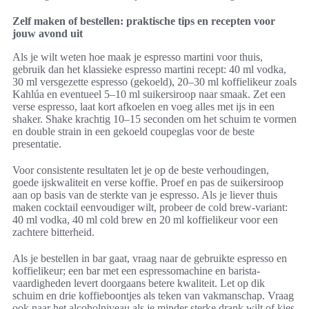
Zelf maken of bestellen: praktische tips en recepten voor
jouw avond uit
Als je wilt weten hoe maak je espresso martini voor thuis,
gebruik dan het klassieke espresso martini recept: 40 ml vodka,
30 ml versgezette espresso (gekoeld), 20–30 ml koffielikeur zoals
Kahlúa en eventueel 5–10 ml suikersiroop naar smaak. Zet een
verse espresso, laat kort afkoelen en voeg alles met ijs in een
shaker. Shake krachtig 10–15 seconden om het schuim te vormen
en double strain in een gekoeld coupeglas voor de beste
presentatie.
Voor consistente resultaten let je op de beste verhoudingen,
goede ijskwaliteit en verse koffie. Proef en pas de suikersiroop
aan op basis van de sterkte van je espresso. Als je liever thuis
maken cocktail eenvoudiger wilt, probeer de cold brew-variant:
40 ml vodka, 40 ml cold brew en 20 ml koffielikeur voor een
zachtere bitterheid.
Als je bestellen in bar gaat, vraag naar de gebruikte espresso en
koffielikeur; een bar met een espressomachine en barista-
vaardigheden levert doorgaans betere kwaliteit. Let op dik
schuim en drie koffieboontjes als teken van vakmanschap. Vraag
ook naar het alcoholniveau als je minder sterke drank wilt of kies