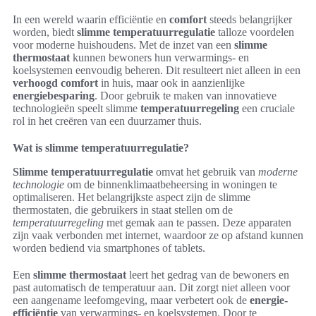
In een wereld waarin efficiëntie en
comfort
steeds belangrijker
worden, biedt
slimme temperatuurregulatie
talloze voordelen
voor moderne huishoudens. Met de inzet van een
slimme
thermostaat
kunnen bewoners hun verwarmings- en
koelsystemen eenvoudig beheren. Dit resulteert niet alleen in een
verhoogd comfort
in huis, maar ook in aanzienlijke
energiebesparing
. Door gebruik te maken van innovatieve
technologieën speelt slimme
temperatuurregeling
een cruciale
rol in het creëren van een duurzamer thuis.
Wat is slimme temperatuurregulatie?
Slimme temperatuurregulatie
omvat het gebruik van
moderne
technologie
om de binnenklimaatbeheersing in woningen te
optimaliseren. Het belangrijkste aspect zijn de slimme
thermostaten, die gebruikers in staat stellen om de
temperatuurregeling
met gemak aan te passen. Deze apparaten
zijn vaak verbonden met internet, waardoor ze op afstand kunnen
worden bediend via smartphones of tablets.
Een
slimme thermostaat
leert het gedrag van de bewoners en
past automatisch de temperatuur aan. Dit zorgt niet alleen voor
een aangename leefomgeving, maar verbetert ook de
energie-
efficiëntie
van verwarmings- en koelsystemen. Door te