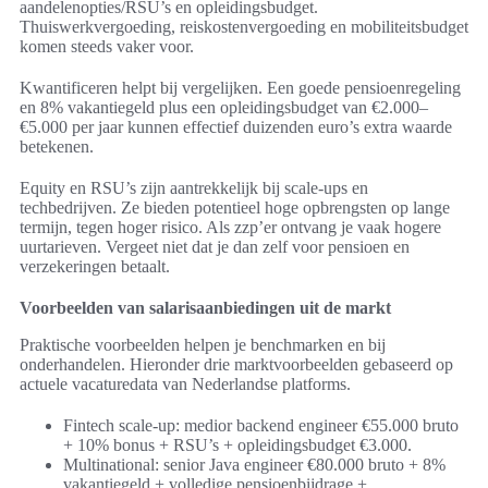
aandelenopties/RSU’s en opleidingsbudget.
Thuiswerkvergoeding, reiskostenvergoeding en mobiliteitsbudget
komen steeds vaker voor.
Kwantificeren helpt bij vergelijken. Een goede pensioenregeling
en 8% vakantiegeld plus een opleidingsbudget van €2.000–
€5.000 per jaar kunnen effectief duizenden euro’s extra waarde
betekenen.
Equity en RSU’s zijn aantrekkelijk bij scale-ups en
techbedrijven. Ze bieden potentieel hoge opbrengsten op lange
termijn, tegen hoger risico. Als zzp’er ontvang je vaak hogere
uurtarieven. Vergeet niet dat je dan zelf voor pensioen en
verzekeringen betaalt.
Voorbeelden van salarisaanbiedingen uit de markt
Praktische voorbeelden helpen je benchmarken en bij
onderhandelen. Hieronder drie marktvoorbeelden gebaseerd op
actuele vacaturedata van Nederlandse platforms.
Fintech scale-up: medior backend engineer €55.000 bruto
+ 10% bonus + RSU’s + opleidingsbudget €3.000.
Multinational: senior Java engineer €80.000 bruto + 8%
vakantiegeld + volledige pensioenbijdrage +