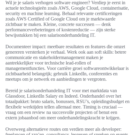
Wil je je salaris verhogen software engineer? Verdiep je eerst in
actuele technologieën zoals AWS, Google Cloud, containerisatie,
security en machine learning. Behaal relevante certificeringen
zoals AWS Certified of Google Cloud om je marktwaarde
zichtbaar te maken. Kleine, concrete successen — denk
performanceverbeteringen of kostenreductie — zijn sterke
bewijsstukken bij een salarisonderhandeling IT.
Documenteer impact: meetbare resultaten en features die omzet
genereren versterken je verhaal. Werk ook aan soft skills: betere
communicatie en stakeholdermanagement maken je
aantrekkelijker voor technische lead-rollen of
managementfuncties. Voor carrière groei softwareontwikkelaar is
zichtbaarheid belangrijk; gebruik LinkedIn, conferenties en
meetups om je netwerk en aanbiedingen te vergroten.
Bereid je salarisonderhandeling IT voor met marktdata van
Glassdoor, LinkedIn Salary en Indeed. Onderhandel over het
totaalpakket: bruto salaris, bonussen, RSU’s, opleidingsbudget en
flexibele werktijden tellen allemaal mee. Timing is cruciaal —
vraag om een review na succesvolle projecten of benut een
extern jobaanbod om meer onderhandelingskracht te krijgen.
Overweeg alternatieve routes om verdien meer als developer:
freelancen of zzp’en, consultancy, lesgeven of spreken op events.