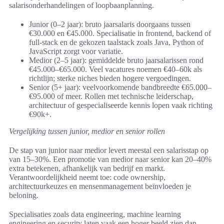
salarisonderhandelingen of loopbaanplanning.
Junior (0–2 jaar): bruto jaarsalaris doorgaans tussen
€30.000 en €45.000. Specialisatie in frontend, backend of
full-stack en de gekozen taalstack zoals Java, Python of
JavaScript zorgt voor variatie.
Medior (2–5 jaar): gemiddelde bruto jaarsalarissen rond
€45.000–€65.000. Veel vacatures noemen €40–60k als
richtlijn; sterke niches bieden hogere vergoedingen.
Senior (5+ jaar): veelvoorkomende bandbreedte €65.000–
€95.000 of meer. Rollen met technische leiderschap,
architectuur of gespecialiseerde kennis lopen vaak richting
€90k+.
Vergelijking tussen junior, medior en senior rollen
De stap van junior naar medior levert meestal een salarisstap op
van 15–30%. Een promotie van medior naar senior kan 20–40%
extra betekenen, afhankelijk van bedrijf en markt.
Verantwoordelijkheid neemt toe: code ownership,
architectuurkeuzes en mensenmanagement beïnvloeden je
beloning.
Specialisaties zoals data engineering, machine learning
engineering en security laten vaak een hoger beeld zien dan