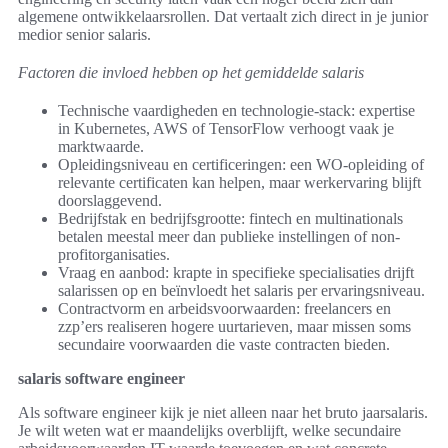
algemene ontwikkelaarsrollen. Dat vertaalt zich direct in je junior
medior senior salaris.
Factoren die invloed hebben op het gemiddelde salaris
Technische vaardigheden en technologie-stack: expertise
in Kubernetes, AWS of TensorFlow verhoogt vaak je
marktwaarde.
Opleidingsniveau en certificeringen: een WO-opleiding of
relevante certificaten kan helpen, maar werkervaring blijft
doorslaggevend.
Bedrijfstak en bedrijfsgrootte: fintech en multinationals
betalen meestal meer dan publieke instellingen of non-
profitorganisaties.
Vraag en aanbod: krapte in specifieke specialisaties drijft
salarissen op en beïnvloedt het salaris per ervaringsniveau.
Contractvorm en arbeidsvoorwaarden: freelancers en
zzp’ers realiseren hogere uurtarieven, maar missen soms
secundaire voorwaarden die vaste contracten bieden.
salaris software engineer
Als software engineer kijk je niet alleen naar het bruto jaarsalaris.
Je wilt weten wat er maandelijks overblijft, welke secundaire