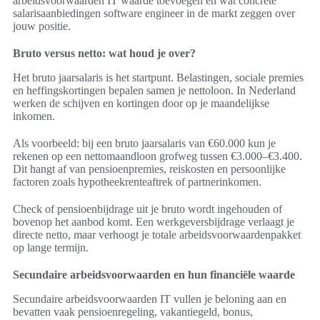
arbeidsvoorwaarden IT waarde toevoegen en wat concrete
salarisaanbiedingen software engineer in de markt zeggen over
jouw positie.
Bruto versus netto: wat houd je over?
Het bruto jaarsalaris is het startpunt. Belastingen, sociale premies
en heffingskortingen bepalen samen je nettoloon. In Nederland
werken de schijven en kortingen door op je maandelijkse
inkomen.
Als voorbeeld: bij een bruto jaarsalaris van €60.000 kun je
rekenen op een nettomaandloon grofweg tussen €3.000–€3.400.
Dit hangt af van pensioenpremies, reiskosten en persoonlijke
factoren zoals hypotheekrenteaftrek of partnerinkomen.
Check of pensioenbijdrage uit je bruto wordt ingehouden of
bovenop het aanbod komt. Een werkgeversbijdrage verlaagt je
directe netto, maar verhoogt je totale arbeidsvoorwaardenpakket
op lange termijn.
Secundaire arbeidsvoorwaarden en hun financiële waarde
Secundaire arbeidsvoorwaarden IT vullen je beloning aan en
bevatten vaak pensioenregeling, vakantiegeld, bonus,