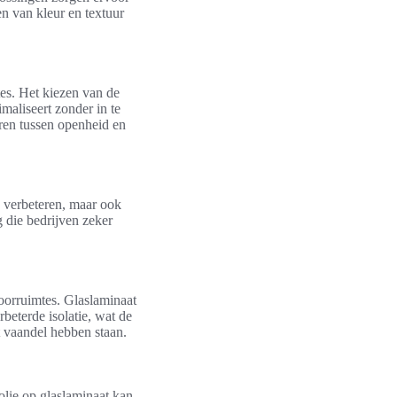
en van kleur en textuur
tes. Het kiezen van de
imaliseert zonder in te
ëren tussen openheid en
e verbeteren, maar ook
g die bedrijven zeker
toorruimtes. Glaslaminaat
beterde isolatie, wat de
t vaandel hebben staan.
olie op glaslaminaat kan