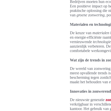
Bedrijven moeten hun ecol
Een positieve impact op he
praktische oplossing die n
van
groene zonwering
, po
Materialen en technolog
De keuze van
materialen
i
en energie-efficiënte raa
vernieuwende
technologi
aanzienlijk verbeteren. D
comfortabele werkomgevi
Wat zijn de trends in z
De wereld van zonwering 
meest opvallende trends is
bescherming tegen zonlich
maakt het behouden van e
Innovaties in zonwerend
De nieuwste generatie
zo
verkrijgbaar in verschill
kantoor. Het gebruik van 