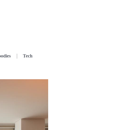
odies
Tech