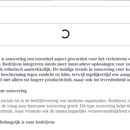
s zonwering een essentieel aspect geworden voor het verbeteren va
 Bedrijven integreren steeds meer innovatieve oplossingen voor zon
ook esthetisch aantrekkelijk. De huidige trends in zonwering voor
e bescherming tegen zonlicht en hitte, terwijl tegelijkertijd een 
dt niet alleen tot hogere productiviteit, maar ook tot tevredenheid
me zonwering
uciale rol in de bedrijfsvoering van moderne organisaties. Bedrijven zi
 de vraag naar duurzame zonwering groeit. Dit type zonwering helpt niet
rbruik, maar versterkt ook de maatschappelijke verantwoordelijkheid v
langrijk is voor bedrijven