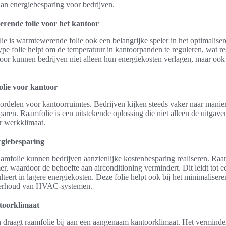
aan energiebesparing voor bedrijven.
rende folie voor het kantoor
e is warmtewerende folie ook een belangrijke speler in het optimalise
pe folie helpt om de temperatuur in kantoorpanden te reguleren, wat res
door kunnen bedrijven niet alleen hun energiekosten verlagen, maar oo
lie voor kantoor
oordelen voor kantoorruimtes. Bedrijven kijken steeds vaker naar manie
paren. Raamfolie is een uitstekende oplossing die niet alleen de uitgave
er werkklimaat.
rgiebesparing
raamfolie kunnen bedrijven aanzienlijke kostenbesparing realiseren. Ra
er, waardoor de behoefte aan airconditioning vermindert. Dit leidt tot e
lteert in lagere energiekosten. Deze folie helpt ook bij het minimaliser
derhoud van HVAC-systemen.
toorklimaat
 draagt raamfolie bij aan een aangenaam kantoorklimaat. Het vermindert