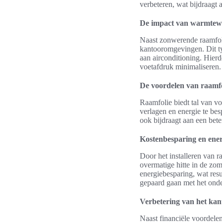
verbeteren, wat bijdraagt 
De impact van warmtewe
Naast zonwerende raamfoli
kantooromgevingen. Dit ty
aan airconditioning. Hier
voetafdruk minimaliseren.
De voordelen van raamfo
Raamfolie biedt tal van v
verlagen en energie te bes
ook bijdraagt aan een bet
Kostenbesparing en ene
Door het installeren van 
overmatige hitte in de zom
energiebesparing, wat resu
gepaard gaan met het on
Verbetering van het kan
Naast financiële voordelen