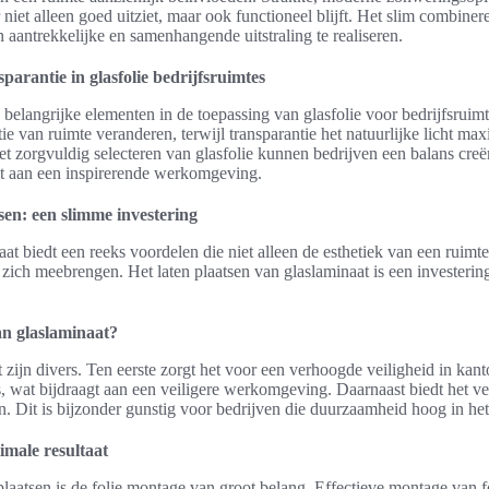
 niet alleen goed uitziet, maar ook functioneel blijft. Het slim combiner
aantrekkelijke en samenhangende uitstraling te realiseren.
parantie in glasfolie bedrijfsruimtes
n belangrijke elementen in de toepassing van glasfolie voor bedrijfsruim
tie van ruimte veranderen, terwijl transparantie het natuurlijke licht max
et zorgvuldig selecteren van glasfolie kunnen bedrijven een balans cre
gt aan een inspirerende werkomgeving.
sen: een slimme investering
at biedt een reeks voordelen die niet alleen de esthetiek van een ruimt
zich meebrengen. Het laten plaatsen van glaslaminaat is een investerin
an glaslaminaat?
zijn divers. Ten eerste zorgt het voor een verhoogde veiligheid in kan
, wat bijdraagt aan een veiligere werkomgeving. Daarnaast biedt het ver
n. Dit is bijzonder gunstig voor bedrijven die duurzaamheid hoog in he
imale resultaat
 plaatsen is de folie montage van groot belang. Effectieve montage van f