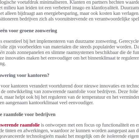
ogische voetafdruk minimaliseren. Klanten en partners hechten waarde
t milieu kan leiden tot een verbeterd imago en klantloyaliteit. Duurza
iet alleen bijdraagt aan energiebesparing, maar ook kosten kan verlage
sitioneren bedrijven zich als vooruitstrevende en verantwoordelijke spel
ieën voor groene zonwering
s essentieel bij het implementeren van duurzame zonwering. Gerecycled
mfolie zijn voorbeelden van materialen die steeds populairder worden. 
eën
zoals zonnepanelen en slimme raamsystemen beschikbaar die de func
eze innovaties maken het eenvoudiger om het binnenklimaat te reguleren
ng.
onwering voor kantoren?
voor kantoren verandert voortdurend door nieuwe innovaties en techn
 de ontwikkeling van zonwerende raamfolie voor bedrijven. Deze folie b
t, maar helpt ook bij het reguleren van de temperatuur en het verminde
en aangenaam kantoorklimaat veel eenvoudiger.
e raamfolie voor bedrijven
nwerende raamfolie
is ontworpen met een focus op functionaliteit en es
ende tinten en afwerkingen, waardoor ze kunnen worden aangepast aan de
geavanceerde technologieën maakt het mogelijk om de isolerende eigen