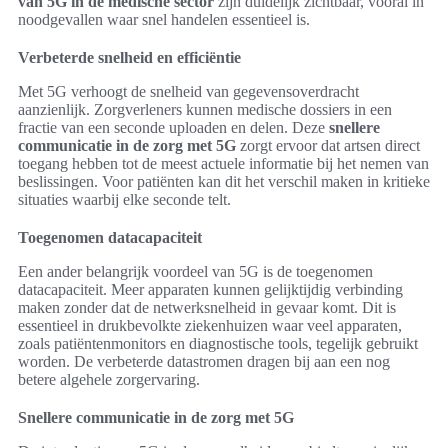
van 5G in de medische sector
zijn duidelijk zichtbaar, vooral in
noodgevallen waar snel handelen essentieel is.
Verbeterde snelheid en efficiëntie
Met 5G verhoogt de snelheid van gegevensoverdracht
aanzienlijk. Zorgverleners kunnen medische dossiers in een
fractie van een seconde uploaden en delen. Deze
snellere
communicatie in de zorg met 5G
zorgt ervoor dat artsen direct
toegang hebben tot de meest actuele informatie bij het nemen van
beslissingen. Voor patiënten kan dit het verschil maken in kritieke
situaties waarbij elke seconde telt.
Toegenomen datacapaciteit
Een ander belangrijk voordeel van 5G is de toegenomen
datacapaciteit. Meer apparaten kunnen gelijktijdig verbinding
maken zonder dat de netwerksnelheid in gevaar komt. Dit is
essentieel in drukbevolkte ziekenhuizen waar veel apparaten,
zoals patiëntenmonitors en diagnostische tools, tegelijk gebruikt
worden. De verbeterde datastromen dragen bij aan een nog
betere algehele zorgervaring.
Snellere communicatie in de zorg met 5G