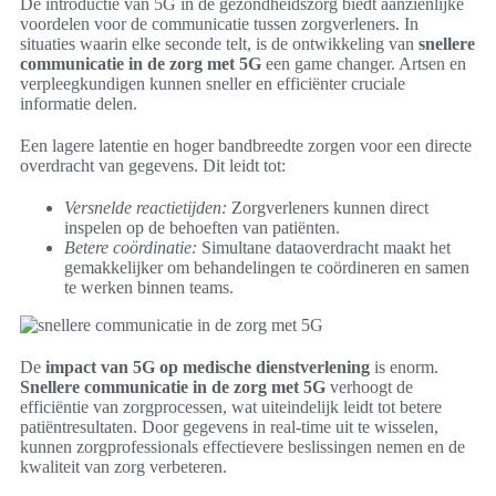
De introductie van 5G in de gezondheidszorg biedt aanzienlijke
voordelen voor de communicatie tussen zorgverleners. In
situaties waarin elke seconde telt, is de ontwikkeling van
snellere
communicatie in de zorg met 5G
een game changer. Artsen en
verpleegkundigen kunnen sneller en efficiënter cruciale
informatie delen.
Een lagere latentie en hoger bandbreedte zorgen voor een directe
overdracht van gegevens. Dit leidt tot:
Versnelde reactietijden:
Zorgverleners kunnen direct
inspelen op de behoeften van patiënten.
Betere coördinatie:
Simultane dataoverdracht maakt het
gemakkelijker om behandelingen te coördineren en samen
te werken binnen teams.
De
impact van 5G op medische dienstverlening
is enorm.
Snellere communicatie in de zorg met 5G
verhoogt de
efficiëntie van zorgprocessen, wat uiteindelijk leidt tot betere
patiëntresultaten. Door gegevens in real-time uit te wisselen,
kunnen zorgprofessionals effectievere beslissingen nemen en de
kwaliteit van zorg verbeteren.