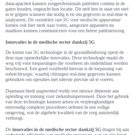
datacapaciteit kunnen zorgprofessionals patiënten continu in de
gaten houden, ongeacht hun locatie. Dit stelt hen in staat om snel
in te grijpen wanneer dat nodig is en om gegevens in real-time te
analyseren. De
voordelen van 5G voor medische apparatuur
komen ook hier sterk naar voren, aangezien apparaten nu
naadloos kunnen communiceren voor een betere patiëntenzorg.
Innovaties in de medische sector dankzij 5G
De komst van 5G technologie in de gezondheidszorg opent de
deur naar opmerkelijke innovaties. Deze technologie maakt de
weg vrij voor toepassingen die voorheen als ondenkbaar werden
beschouwd. Een goed voorbeeld hiervan is de toepassing van
robotchirurgie
, waarbij chirurgen real-time gegevens kunnen
gebruiken om operaties met uiterste precisie uit te voeren.
Daarnaast biedt
augmented reality
een nieuwe dimensie aan
opleiding en training voor ziekenhuispersoneel. Door het gebruik
van deze technologie kunnen artsen en verpleegkundigen
eenvoudig complexe procedures oefenen in een veilige
omgeving, wat de algehele kwaliteit van de zorg aanzienlijk
verhoogt.
De
innovaties in de medische sector dankzij 5G
dragen bij aan
verbeterde efficiëntie van medische processen, wat op zijn beurt