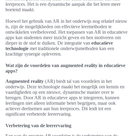
leerproces. Het is een dynamische aanpak die het leren meer
boeiend maakt.
Hoewel het gebruik van AR in het onderwijs nog relatief nieuw
is, zijn de mogelijkheden om effectieve leermethoden te
ontwikkelen veelbelovend. Het toepassen van AR in educatieve
apps kan studenten meer inzicht geven en hen motiveren om
dieper in de stof te duiken. De integratie van
educatieve
technologie
met traditionele onderwijsmethoden kan een
krachtige synergie opleveren.
Wat zijn de voordelen van augmented reality in educatieve
apps?
Augmented reality
(AR) biedt tal van voordelen in het
onderwijs. Deze technologie maakt het mogelijk om kennis en
vaardigheden op een nieuwe, dynamische manier over te
brengen. Door AR in educatieve apps te integreren, kunnen
leerlingen niet alleen informatie beter begrijpen, maar ook
actiever deelnemen aan hun leerproces. Dit leidt tot een
significant verbeterde leerervaring.
Verbetering van de leerervaring
Een van de grootste
AR voordelen
is de verbetering van de