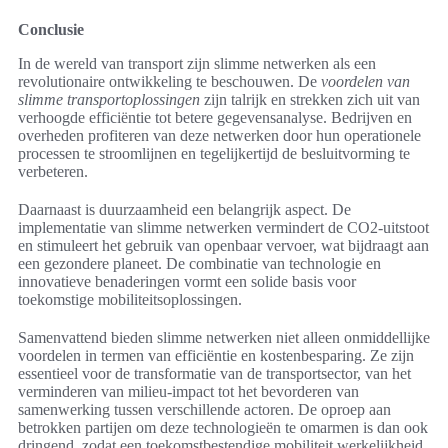
Conclusie
In de wereld van transport zijn slimme netwerken als een
revolutionaire ontwikkeling te beschouwen. De
voordelen van
slimme transportoplossingen
zijn talrijk en strekken zich uit van
verhoogde efficiëntie tot betere gegevensanalyse. Bedrijven en
overheden profiteren van deze netwerken door hun operationele
processen te stroomlijnen en tegelijkertijd de besluitvorming te
verbeteren.
Daarnaast is duurzaamheid een belangrijk aspect. De
implementatie van slimme netwerken vermindert de CO2-uitstoot
en stimuleert het gebruik van openbaar vervoer, wat bijdraagt aan
een gezondere planeet. De combinatie van technologie en
innovatieve benaderingen vormt een solide basis voor
toekomstige mobiliteitsoplossingen.
Samenvattend bieden slimme netwerken niet alleen onmiddellijke
voordelen in termen van efficiëntie en kostenbesparing. Ze zijn
essentieel voor de transformatie van de transportsector, van het
verminderen van milieu-impact tot het bevorderen van
samenwerking tussen verschillende actoren. De oproep aan
betrokken partijen om deze technologieën te omarmen is dan ook
dringend, zodat een toekomstbestendige mobiliteit werkelijkheid