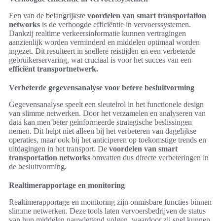
Een van de belangrijkste
voordelen van smart transportation
networks
is de verhoogde efficiëntie in vervoerssystemen.
Dankzij realtime verkeersinformatie kunnen vertragingen
aanzienlijk worden verminderd en middelen optimaal worden
ingezet. Dit resulteert in snellere reistijden en een verbeterde
gebruikerservaring, wat cruciaal is voor het succes van een
efficiënt transportnetwerk.
Verbeterde gegevensanalyse voor betere besluitvorming
Gegevensanalyse speelt een sleutelrol in het functionele design
van slimme netwerken. Door het verzamelen en analyseren van
data kan men beter geïnformeerde strategische beslissingen
nemen. Dit helpt niet alleen bij het verbeteren van dagelijkse
operaties, maar ook bij het anticiperen op toekomstige trends en
uitdagingen in het transport. De
voordelen van smart
transportation networks
omvatten dus directe verbeteringen in
de besluitvorming.
Realtimerapportage en monitoring
Realtimerapportage en monitoring zijn onmisbare functies binnen
slimme netwerken. Deze tools laten vervoersbedrijven de status
van hun middelen nauwlettend volgen, waardoor zij snel kunnen