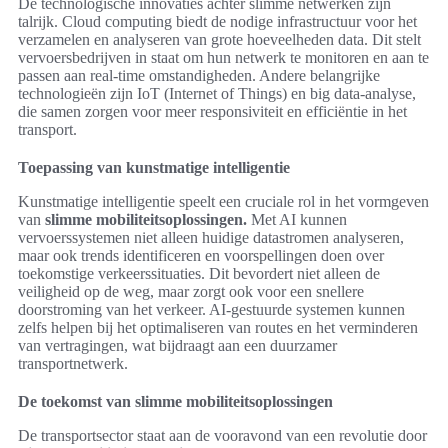
De technologische innovaties achter slimme netwerken zijn
talrijk. Cloud computing biedt de nodige infrastructuur voor het
verzamelen en analyseren van grote hoeveelheden data. Dit stelt
vervoersbedrijven in staat om hun netwerk te monitoren en aan te
passen aan real-time omstandigheden. Andere belangrijke
technologieën zijn IoT (Internet of Things) en big data-analyse,
die samen zorgen voor meer responsiviteit en efficiëntie in het
transport.
Toepassing van kunstmatige intelligentie
Kunstmatige intelligentie speelt een cruciale rol in het vormgeven
van
slimme mobiliteitsoplossingen.
Met AI kunnen
vervoerssystemen niet alleen huidige datastromen analyseren,
maar ook trends identificeren en voorspellingen doen over
toekomstige verkeerssituaties. Dit bevordert niet alleen de
veiligheid op de weg, maar zorgt ook voor een snellere
doorstroming van het verkeer. AI-gestuurde systemen kunnen
zelfs helpen bij het optimaliseren van routes en het verminderen
van vertragingen, wat bijdraagt aan een duurzamer
transportnetwerk.
De toekomst van slimme mobiliteitsoplossingen
De transportsector staat aan de vooravond van een revolutie door