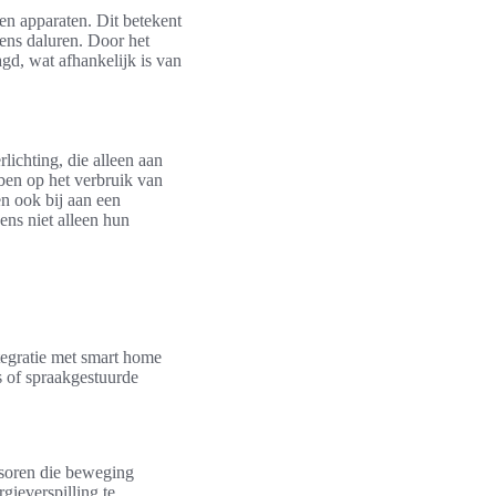
en apparaten. Dit betekent
dens daluren. Door het
d, wat afhankelijk is van
lichting, die alleen aan
ben op het verbruik van
n ook bij aan een
ns niet alleen hun
tegratie met smart home
s of spraakgestuurde
nsoren die beweging
gieverspilling te