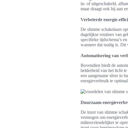
in- of uitgeschakeld, afha
maar draagt ook bij aan een
Verbeterde energie-effici
De slimme schakelaars opt
dagelijkse routines van ge
specifieke tijdschema’s en 
wanneer dat nodig is. Dit
Automatisering van verl
Bovendien biedt de automa
helderheid van het licht t
een aangename sfeer in hu
energieverbruik te optimal
Duurzaam energieverbr
De inzet van slimme schake
vermogen om energieverbru
milieuvriendelijker te ope
inzet voor hernieuwbare e