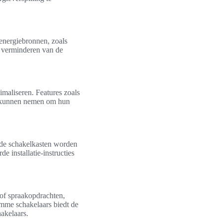
energiebronnen, zoals
et verminderen van de
maliseren. Features zoals
en kunnen nemen om hun
ande schakelkasten worden
e installatie-instructies
 of spraakopdrachten,
imme schakelaars biedt de
hakelaars.