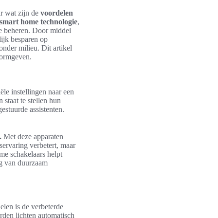
r wat zijn de
voordelen
smart home technologie
,
 te beheren. Door middel
lijk besparen op
onder milieu. Dit artikel
ormgeven.
e instellingen naar een
staat te stellen hun
estuurde assistenten.
.
Met deze apparaten
servaring verbetert, maar
me schakelaars helpt
ing van duurzaam
elen is de verbeterde
rden lichten automatisch