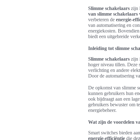
Slimme schakelaars
zijn
van slimme schakelaars 
verbeteren de
energie-effi
van automatisering en con
energiekosten. Bovendien
biedt een uitgebreide ver
Inleiding tot slimme sch
Slimme schakelaars
zijn 
hoger niveau tillen. Deze
verlichting en andere elek
Door de automatisering van
De opkomst van slimme sc
kunnen gebruikers hun ener
ook bijdraagt aan een lag
gebruikers bewuster om te
energiebeheer.
Wat zijn de voordelen v
Smart switches bieden aan
energie-efficiëntie
die dez