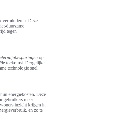
jk verminderen. Deze
niet-duurzame
rijd tegen
etermijnbesparingen
op
ële toekomst. Dergelijke
imme technologie snel
 hun energiekosten. Deze
or gebruikers meer
woners inzicht krijgen in
ergieverbruik, en zo te