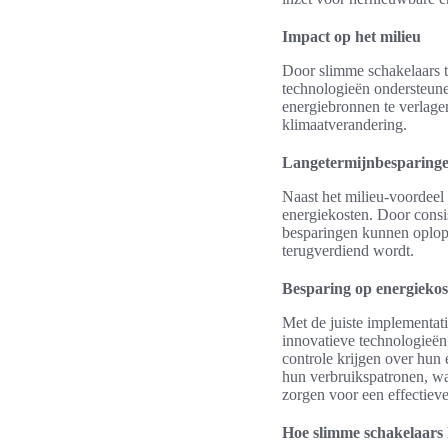
Impact op het milieu
Door slimme schakelaars 
technologieën ondersteune
energiebronnen te verlagen
klimaatverandering.
Langetermijnbesparing
Naast het milieu-voordee
energiekosten. Door consi
besparingen kunnen oplopen
terugverdiend wordt.
Besparing op energiekos
Met de juiste implementat
innovatieve technologieën
controle krijgen over hun
hun verbruikspatronen, wa
zorgen voor een effectiev
Hoe slimme schakelaars