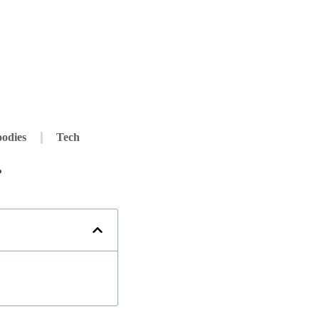
odies
Tech
?