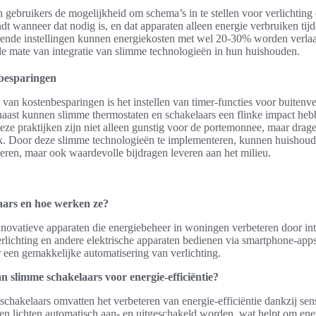
gebruikers de mogelijkheid om schema’s in te stellen voor verlichting 
andt wanneer dat nodig is, en dat apparaten alleen energie verbruiken tij
ende instellingen kunnen energiekosten met wel 20-30% worden verlaag
e mate van integratie van slimme technologieën in hun huishouden.
besparingen
an kostenbesparingen is het instellen van timer-functies voor buitenver
naast kunnen slimme thermostaten en schakelaars een flinke impact heb
ze praktijken zijn niet alleen gunstig voor de portemonnee, maar drage
k. Door deze slimme technologieën te implementeren, kunnen huishoude
seren, maar ook waardevolle bijdragen leveren aan het milieu.
aars en hoe werken ze?
nnovatieve apparaten die energiebeheer in woningen verbeteren door in
rlichting en andere elektrische apparaten bedienen via smartphone-app
r een gemakkelijke automatisering van verlichting.
n slimme schakelaars voor energie-efficiëntie?
chakelaars omvatten het verbeteren van energie-efficiëntie dankzij se
en lichten automatisch aan- en uitgeschakeld worden, wat helpt om ener