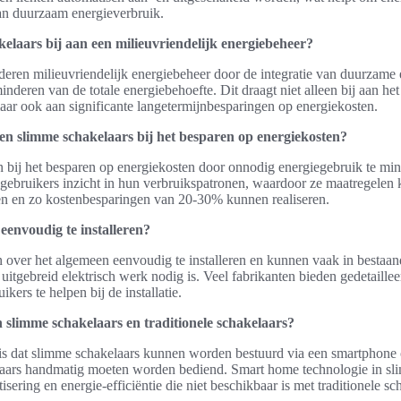
an duurzaam energieverbruik.
elaars bij aan een milieuvriendelijk energiebeheer?
eren milieuvriendelijk energiebeheer door de integratie van duurzame 
nderen van de totale energiebehoefte. Dit draagt niet alleen bij aan h
aar ook aan significante langetermijnbesparingen op energiekosten.
n slimme schakelaars bij het besparen op energiekosten?
 bij het besparen op energiekosten door onnodig energiegebruik te mini
 gebruikers inzicht in hun verbruikspatronen, waardoor ze maatregel
en en zo kostenbesparingen van 20-30% kunnen realiseren.
eenvoudig te installeren?
jn over het algemeen eenvoudig te installeren en kunnen vaak in besta
uitgebreid elektrisch werk nodig is. Veel fabrikanten bieden gedetailleerd
kers te helpen bij de installatie.
en slimme schakelaars en traditionele schakelaars?
l is dat slimme schakelaars kunnen worden bestuurd via een smartphone
kelaars handmatig moeten worden bediend. Smart home technologie in sl
sering en energie-efficiëntie die niet beschikbaar is met traditionele sc