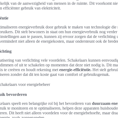
nkelijk van de aanwezigheid van mensen in de ruimte. Dit voorkomt niet 
 efficiënter gebruik van elektriciteit.
ëntie
imaliseren energieverbruik door gebruik te maken van technologie die
bruikers. Dit stelt bewoners in staat om hun energieverbruik nog verder
instellingen aan te passen, kunnen zij ervoor zorgen dat de verlichting ui
 vermindert niet alleen de energiekosten, maar ondersteunt ook de bred
ichting
tisering van verlichting vele voordelen. Schakelaars kunnen eenvoud
e dimmen of uit te schakelen op momenten dat deze niet nodig is. Dit m
is te creëren en houdt rekening met
energie-efficiëntie.
Het stelt gebrui
iseren zonder dat dit ten koste gaat van comfort of gebruiksgemak.
uik bevorderen
laars speelt een belangrijke rol bij het bevorderen van
duurzaam ener
ik te monitoren en te optimaliseren, helpen deze apparaten huishoude
reren. Dit heeft niet alleen voordelen voor de energiebehoefte, maar dra
nergie, zoals zonnepanelen.