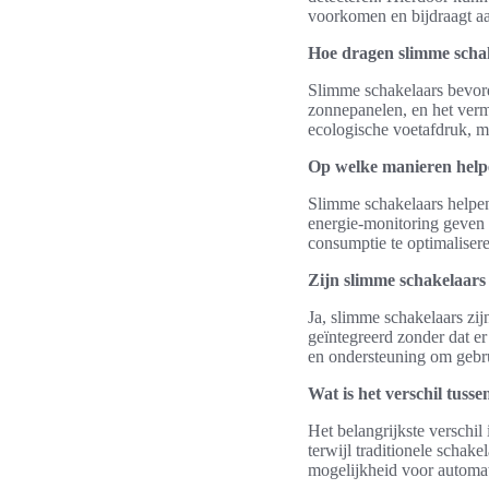
voorkomen en bijdraagt a
Hoe dragen slimme schak
Slimme schakelaars bevord
zonnepanelen, en het vermi
ecologische voetafdruk, m
Op welke manieren helpe
Slimme schakelaars helpen
energie-monitoring geven
consumptie te optimaliser
Zijn slimme schakelaars 
Ja, slimme schakelaars zi
geïntegreerd zonder dat er 
en ondersteuning om gebrui
Wat is het verschil tuss
Het belangrijkste verschi
terwijl traditionele scha
mogelijkheid voor automati