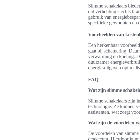
Slimme schakelaars bieden 
dat verlichting slechts br
gebruik van energiebespar
specifieke gewoonten en d
Voorbeelden van kosten
Een herkenbaar voorbeeld v
gaat bij schemering. Daar
verwarming en koeling. De
duurzamer energieverbrui
energie-uitgaven optimali
FAQ
Wat zijn slimme schakel
Slimme schakelaars zijn i
technologie. Ze kunnen ve
assistenten, wat zorgt voo
Wat zijn de voordelen va
De voordelen van slimme s
detecteren. Hierdoor kunn