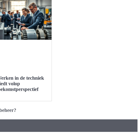
erken in de techniek
iedt volop
oekomstperspectief
ebeheer?