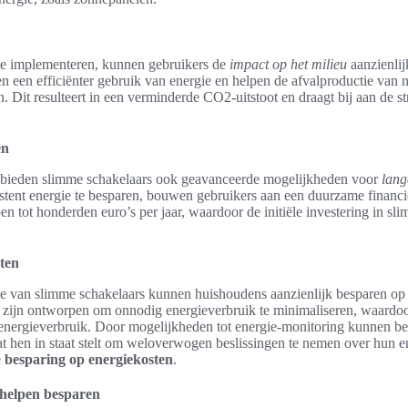
te implementeren, kunnen gebruikers de
impact op het milieu
aanzienli
n een efficiënter gebruik van energie en helpen de afvalproductie van 
. Dit resulteert in een verminderde CO2-uitstoot en draagt bij aan de st
en
l bieden slimme schakelaars ook geavanceerde mogelijkheden voor
lang
stent energie te besparen, bouwen gebruikers aan een duurzame financi
 tot honderden euro’s per jaar, waardoor de initiële investering in sl
ten
ie van slimme schakelaars kunnen huishoudens aanzienlijk besparen op
 zijn ontworpen om onnodig energieverbruik te minimaliseren, waardo
 energieverbruik. Door mogelijkheden tot energie-monitoring kunnen be
t hen in staat stelt om weloverwogen beslissingen te nemen over hun en
e
besparing op energiekosten
.
 helpen besparen