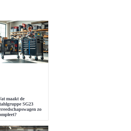
at maakt de
tahlgruppe SG23
ereedschapswagen zo
ompleet?