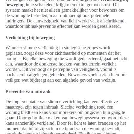
beweging
in te schakelen, krijgt men extra gemoedsrust. Dit
systeem maakt het niet alleen gemakkelijker voor bewoners om
de woning te betreden, maar ontmoedigt ook potentiële
indringers. De aanwezigheid van licht werkt vaak afschrikkend,
waardoor inbraakpreventie effectief kan worden gerealiseerd.
Verlichting bij beweging
Wanneer slimme verlichting in strategische zones wordt
geplaatst, zorgt deze voor zichtbaarheid op momenten dat het
nodig is. Bij elke beweging die wordt gedetecteerd, gaat het licht
aan, waardoor de donkerste hoeken van het terrein verlicht
worden. Dit verhoogt de perceptie van veiligheid, vooral ’s
nachts en in afgelegen gebieden. Bewoners voelen zich hierdoor
veiliger, wat bijdraagt aan een algehele gevoel van welzijn.
Preventie van inbraak
De implementatie van slimme verlichting kan een effectieve
maatregel zijn tegen inbraak. Slechte verlichting rond een
woning biedt een kans voor inbrekers om ongezien hun gang te
gaan. Door gebruik te maken van bewegingssensoren wordt deze
kans aanzienlijk verkleind. Door fel licht te laten branden op het
moment dat hij of zij zich in de buurt van de woning bevindt,
wordt de kans op inbraak verminderd. Flexibele en slimme