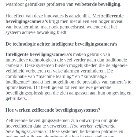
waardoor gebruikers profiteren van
verbeterde beveiliging
.
Het effect van deze innovaties is aanzienlijk. Met
zelflerende
beveiligingscamera’s
krijgt men niet alleen een hoger niveau
van bescherming, maar ook gemoedsrust, wetende dat het
systeem actieve bewaking biedt.
De technologie achter intelligente beveiligingscamera’s
Intelligente beveiligingscamera’s
maken gebruik van
innovatieve technologieën die veel verder gaan dan traditionele
camera’s. Deze systemen bieden mogelijkheden die de algehele
veiligheid verbeteren en valse alarmen verminderen. De
combinatie van *machine learning* en *kunstmatige
intelligentie* maakt het mogelijk om de prestaties van camera’s te
optimaliseren. Dit heeft geleid tot een nieuwe generatie
beveiligingsoplossingen die zich aanpassen aan hun omgeving en
gebruikers.
Hoe werken zelflerende beveiligingssystemen?
Zelflerende beveiligingssystemen zijn ontworpen om grote
hoeveelheden data te verwerken.
Hoe werken zelflerende
beveiligingssystemen?
Deze systemen herkennen patrones en
maken gebruik van algoritmes die hen in staat stellen om