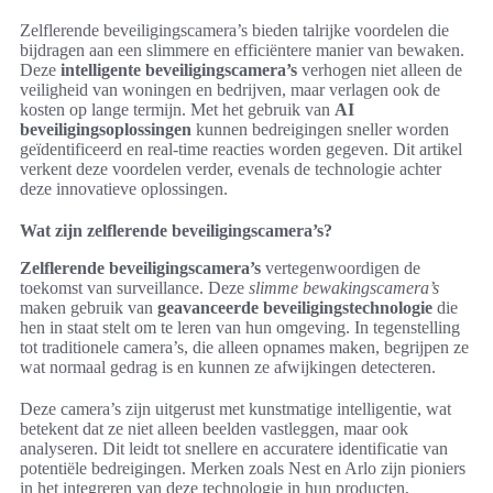
Zelflerende beveiligingscamera’s bieden talrijke voordelen die
bijdragen aan een slimmere en efficiëntere manier van bewaken.
Deze
intelligente beveiligingscamera’s
verhogen niet alleen de
veiligheid van woningen en bedrijven, maar verlagen ook de
kosten op lange termijn. Met het gebruik van
AI
beveiligingsoplossingen
kunnen bedreigingen sneller worden
geïdentificeerd en real-time reacties worden gegeven. Dit artikel
verkent deze voordelen verder, evenals de technologie achter
deze innovatieve oplossingen.
Wat zijn zelflerende beveiligingscamera’s?
Zelflerende beveiligingscamera’s
vertegenwoordigen de
toekomst van surveillance. Deze
slimme bewakingscamera’s
maken gebruik van
geavanceerde beveiligingstechnologie
die
hen in staat stelt om te leren van hun omgeving. In tegenstelling
tot traditionele camera’s, die alleen opnames maken, begrijpen ze
wat normaal gedrag is en kunnen ze afwijkingen detecteren.
Deze camera’s zijn uitgerust met kunstmatige intelligentie, wat
betekent dat ze niet alleen beelden vastleggen, maar ook
analyseren. Dit leidt tot snellere en accuratere identificatie van
potentiële bedreigingen. Merken zoals Nest en Arlo zijn pioniers
in het integreren van deze technologie in hun producten,