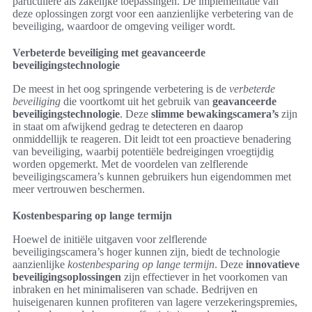
particuliere als zakelijke toepassingen. De implementatie van
deze oplossingen zorgt voor een aanzienlijke verbetering van de
beveiliging, waardoor de omgeving veiliger wordt.
Verbeterde beveiliging met geavanceerde
beveiligingstechnologie
De meest in het oog springende verbetering is de
verbeterde
beveiliging
die voortkomt uit het gebruik van
geavanceerde
beveiligingstechnologie
. Deze
slimme bewakingscamera’s
zijn
in staat om afwijkend gedrag te detecteren en daarop
onmiddellijk te reageren. Dit leidt tot een proactieve benadering
van beveiliging, waarbij potentiële bedreigingen vroegtijdig
worden opgemerkt. Met de voordelen van zelflerende
beveiligingscamera’s kunnen gebruikers hun eigendommen met
meer vertrouwen beschermen.
Kostenbesparing op lange termijn
Hoewel de initiële uitgaven voor zelflerende
beveiligingscamera’s hoger kunnen zijn, biedt de technologie
aanzienlijke
kostenbesparing op lange termijn
. Deze
innovatieve
beveiligingsoplossingen
zijn effectiever in het voorkomen van
inbraken en het minimaliseren van schade. Bedrijven en
huiseigenaren kunnen profiteren van lagere verzekeringspremies,