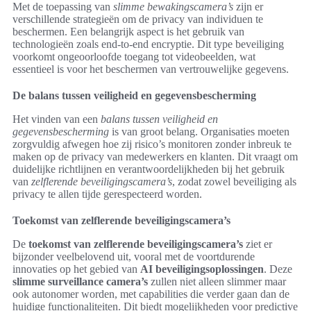
Met de toepassing van
slimme bewakingscamera’s
zijn er
verschillende strategieën om de privacy van individuen te
beschermen. Een belangrijk aspect is het gebruik van
technologieën zoals end-to-end encryptie. Dit type beveiliging
voorkomt ongeoorloofde toegang tot videobeelden, wat
essentieel is voor het beschermen van vertrouwelijke gegevens.
De balans tussen veiligheid en gegevensbescherming
Het vinden van een
balans tussen veiligheid en
gegevensbescherming
is van groot belang. Organisaties moeten
zorgvuldig afwegen hoe zij risico’s monitoren zonder inbreuk te
maken op de privacy van medewerkers en klanten. Dit vraagt om
duidelijke richtlijnen en verantwoordelijkheden bij het gebruik
van
zelflerende beveiligingscamera’s
, zodat zowel beveiliging als
privacy te allen tijde gerespecteerd worden.
Toekomst van zelflerende beveiligingscamera’s
De
toekomst van zelflerende beveiligingscamera’s
ziet er
bijzonder veelbelovend uit, vooral met de voortdurende
innovaties op het gebied van
AI beveiligingsoplossingen
. Deze
slimme surveillance camera’s
zullen niet alleen slimmer maar
ook autonomer worden, met capabilities die verder gaan dan de
huidige functionaliteiten. Dit biedt mogelijkheden voor predictive