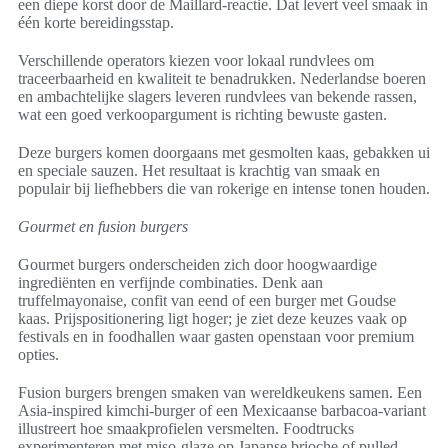
een diepe korst door de Maillard-reactie. Dat levert veel smaak in
één korte bereidingsstap.
Verschillende operators kiezen voor lokaal rundvlees om
traceerbaarheid en kwaliteit te benadrukken. Nederlandse boeren
en ambachtelijke slagers leveren rundvlees van bekende rassen,
wat een goed verkoopargument is richting bewuste gasten.
Deze burgers komen doorgaans met gesmolten kaas, gebakken ui
en speciale sauzen. Het resultaat is krachtig van smaak en
populair bij liefhebbers die van rokerige en intense tonen houden.
Gourmet en fusion burgers
Gourmet burgers onderscheiden zich door hoogwaardige
ingrediënten en verfijnde combinaties. Denk aan
truffelmayonaise, confit van eend of een burger met Goudse
kaas. Prijspositionering ligt hoger; je ziet deze keuzes vaak op
festivals en in foodhallen waar gasten openstaan voor premium
opties.
Fusion burgers brengen smaken van wereldkeukens samen. Een
Asia-inspired kimchi-burger of een Mexicaanse barbacoa-variant
illustreert hoe smaakprofielen versmelten. Foodtrucks
experimenteren met miso-glaze op Japanse brioche of pulled