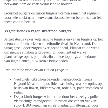
pork-smelt om de kaart verrassend te houden.
Gourmet burgers en fusion burgers vormen samen het segment
voor wie zoekt naar nieuwe smaaksensaties en bereid is daar iets
meer voor te betalen.
Vegetarische en vegan streetfood burgers
Je ziet steeds vaker vegetarische burgers en vegan burgers op het
menu van foodtrucks en streetfoodfestivals in Nederland. De
vraag groeit door zorgen over gezondheid, klimaat en de wens
om nieuwe smaken te proeven. Dit deel legt uit welke
plantaardige opties populair zijn en hoe toppings en herkomst
van ingrediënten jouw keuze beïnvloeden.
Plantaardige vleesvervangers en jackfruit
Veel chefs gebruiken bekende merkproducten zoals
Beyond Meat en Impossible naast huisgemaakte opties op
basis van linzen, kikkererwten, rode biet, paddenstoelen of
seitan.
De jackfruit burger wint terrein door het vezelige, pulled-
vleesachtige mondgevoel. Je proeft die variant vaak in
spicy BBQ-gerechten en als plantaardig alternatief voor