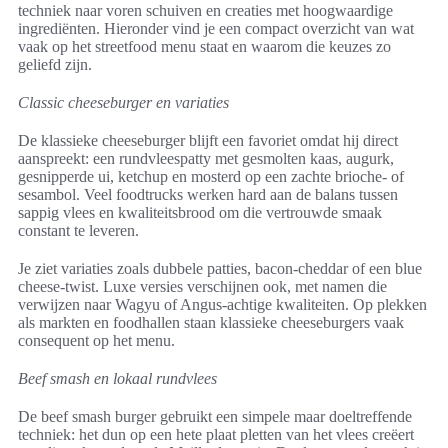
techniek naar voren schuiven en creaties met hoogwaardige
ingrediënten. Hieronder vind je een compact overzicht van wat
vaak op het streetfood menu staat en waarom die keuzes zo
geliefd zijn.
Classic cheeseburger en variaties
De klassieke cheeseburger blijft een favoriet omdat hij direct
aanspreekt: een rundvleespatty met gesmolten kaas, augurk,
gesnipperde ui, ketchup en mosterd op een zachte brioche- of
sesambol. Veel foodtrucks werken hard aan de balans tussen
sappig vlees en kwaliteitsbrood om die vertrouwde smaak
constant te leveren.
Je ziet variaties zoals dubbele patties, bacon-cheddar of een blue
cheese-twist. Luxe versies verschijnen ook, met namen die
verwijzen naar Wagyu of Angus-achtige kwaliteiten. Op plekken
als markten en foodhallen staan klassieke cheeseburgers vaak
consequent op het menu.
Beef smash en lokaal rundvlees
De beef smash burger gebruikt een simpele maar doeltreffende
techniek: het dun op een hete plaat pletten van het vlees creëert