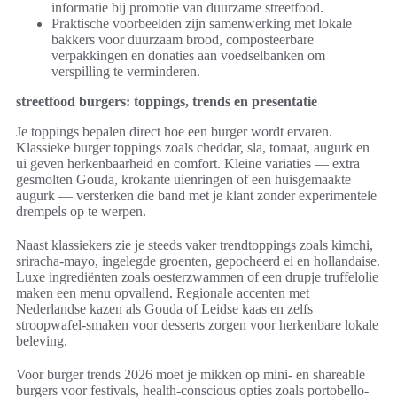
informatie bij promotie van duurzame streetfood.
Praktische voorbeelden zijn samenwerking met lokale
bakkers voor duurzaam brood, composteerbare
verpakkingen en donaties aan voedselbanken om
verspilling te verminderen.
streetfood burgers: toppings, trends en presentatie
Je toppings bepalen direct hoe een burger wordt ervaren.
Klassieke burger toppings zoals cheddar, sla, tomaat, augurk en
ui geven herkenbaarheid en comfort. Kleine variaties — extra
gesmolten Gouda, krokante uienringen of een huisgemaakte
augurk — versterken die band met je klant zonder experimentele
drempels op te werpen.
Naast klassiekers zie je steeds vaker trendtoppings zoals kimchi,
sriracha-mayo, ingelegde groenten, gepocheerd ei en hollandaise.
Luxe ingrediënten zoals oesterzwammen of een drupje truffelolie
maken een menu opvallend. Regionale accenten met
Nederlandse kazen als Gouda of Leidse kaas en zelfs
stroopwafel-smaken voor desserts zorgen voor herkenbare lokale
beleving.
Voor burger trends 2026 moet je mikken op mini- en shareable
burgers voor festivals, health-conscious opties zoals portobello-