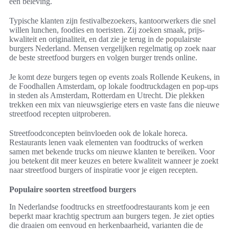
een beleving.
Typische klanten zijn festivalbezoekers, kantoorwerkers die snel
willen lunchen, foodies en toeristen. Zij zoeken smaak, prijs-
kwaliteit en originaliteit, en dat zie je terug in de populairste
burgers Nederland. Mensen vergelijken regelmatig op zoek naar
de beste streetfood burgers en volgen burger trends online.
Je komt deze burgers tegen op events zoals Rollende Keukens, in
de Foodhallen Amsterdam, op lokale foodtruckdagen en pop-ups
in steden als Amsterdam, Rotterdam en Utrecht. Die plekken
trekken een mix van nieuwsgierige eters en vaste fans die nieuwe
streetfood recepten uitproberen.
Streetfoodconcepten beïnvloeden ook de lokale horeca.
Restaurants lenen vaak elementen van foodtrucks of werken
samen met bekende trucks om nieuwe klanten te bereiken. Voor
jou betekent dit meer keuzes en betere kwaliteit wanneer je zoekt
naar streetfood burgers of inspiratie voor je eigen recepten.
Populaire soorten streetfood burgers
In Nederlandse foodtrucks en streetfoodrestaurants kom je een
beperkt maar krachtig spectrum aan burgers tegen. Je ziet opties
die draaien om eenvoud en herkenbaarheid, varianten die de