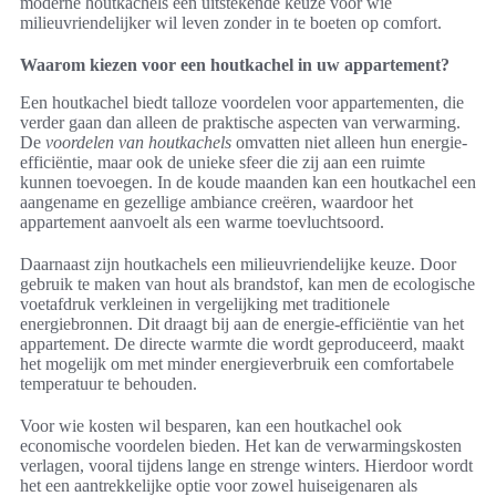
moderne houtkachels een uitstekende keuze voor wie
milieuvriendelijker wil leven zonder in te boeten op comfort.
Waarom kiezen voor een houtkachel in uw appartement?
Een houtkachel biedt talloze voordelen voor appartementen, die
verder gaan dan alleen de praktische aspecten van verwarming.
De
voordelen van houtkachels
omvatten niet alleen hun energie-
efficiëntie, maar ook de unieke sfeer die zij aan een ruimte
kunnen toevoegen. In de koude maanden kan een houtkachel een
aangename en gezellige ambiance creëren, waardoor het
appartement aanvoelt als een warme toevluchtsoord.
Daarnaast zijn houtkachels een milieuvriendelijke keuze. Door
gebruik te maken van hout als brandstof, kan men de ecologische
voetafdruk verkleinen in vergelijking met traditionele
energiebronnen. Dit draagt bij aan de energie-efficiëntie van het
appartement. De directe warmte die wordt geproduceerd, maakt
het mogelijk om met minder energieverbruik een comfortabele
temperatuur te behouden.
Voor wie kosten wil besparen, kan een houtkachel ook
economische voordelen bieden. Het kan de verwarmingskosten
verlagen, vooral tijdens lange en strenge winters. Hierdoor wordt
het een aantrekkelijke optie voor zowel huiseigenaren als