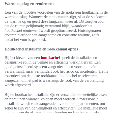
Warmteopslag en rendement
Een van de grootste voordelen van de speksteen houtkachel is de
warmteopslag. Wanneer de temperatuur stijgt, slaat de speksteen
de warmte op en geeft deze langzaam weer af. Dit zorgt ervoor
dat de ruimte gelijkmatig verwarmd blijft, waardoor het
houtkachel rendement
wordt geoptimaliseerd. Huiseigenaren
ervaren hierdoor een aangename en constante warmte, zelfs
nadat het vuur is gedoofd.
Houtkachel installatie en rookkanaal opties
Bij het kiezen van een
houtkachel
speelt de installatie een
belangrijke rol in de veilige en efficiënte werking ervan. Een
goed geïnstalleerd systeem zorgt niet alleen voor optimale
verwarming, maar vermindert ook het risico op incidenten. Het is
essentieel om de juiste rookkanaal houtkachel te selecteren,
aangezien dit het pad is waarlangs de rook van de verbranding
wordt afgevoerd.
Bij de houtkachel installatie zijn er verschillende wettelijke eisen
en richtlijnen waaraan voldaan moet worden. Professionele
installatie wordt vaak aangeraden, vooral in appartementen, om
zeker te zijn van de veiligheid en effectiviteit. De installatie moet
voldoen aan de plaatselijke regelgeving en kan beter worden