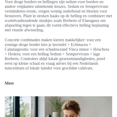
Voor droge borders en hellingen zijn sedum voor borders en
andere vetplanten uitstekende keuzes. Sedum en Sempervivum
verminderen erosie, vergen weinig onderhoud en bloeien voor
bestuivers. Plant in stroken haaks op de helling en combineer met
wortelvasthoudende struikjes zoals Berberis of Elaeagnus om
afspoeling tegen te gaan; dit vormt effectieve helling beplanting
met visuele afwisseling.
Concrete combinaties maken kiezen makkelijker: voor een
zonnige droge border kies je lavendel + Echinacea +
Calamagrostis; voor een schaduwrand Vinca minor + Heuchera
+ Hedera; voor een helling Sedum + Sempervivum + lage
Berberis. Controleer altijd lokale groeiomstandigheden, proef
eerst op kleine schaal en vraag advies bij een Nederlands
tuincentrum of lokale tuinder voor geschikte cultivars.
Meer