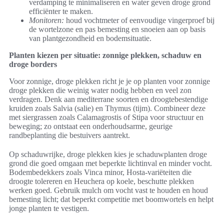
verdamping te minimaliseren en water geven droge grond
efficiënter te maken.
Monitoren:
houd vochtmeter of eenvoudige vingerproef bij
de wortelzone en pas bemesting en snoeien aan op basis
van plantgezondheid en bodemsituatie.
Planten kiezen per situatie: zonnige plekken, schaduw en
droge borders
Voor zonnige, droge plekken richt je je op planten voor zonnige
droge plekken die weinig water nodig hebben en veel zon
verdragen. Denk aan mediterrane soorten en droogtebestendige
kruiden zoals Salvia (salie) en Thymus (tijm). Combineer deze
met siergrassen zoals Calamagrostis of Stipa voor structuur en
beweging; zo ontstaat een onderhoudsarme, geurige
randbeplanting die bestuivers aantrekt.
Op schaduwrijke, droge plekken kies je schaduwplanten droge
grond die goed omgaan met beperkte lichtinval en minder vocht.
Bodembedekkers zoals Vinca minor, Hosta-variëteiten die
droogte tolereren en Heuchera op koele, beschutte plekken
werken goed. Gebruik mulch om vocht vast te houden en houd
bemesting licht; dat beperkt competitie met boomwortels en helpt
jonge planten te vestigen.