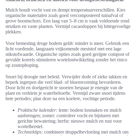
Mulch houdt vocht vast en dempt temperatuurverschillen. Kies
organische materialen zoals goed vercomposteerd tuinafval of
grove boomschors. Een laag van 5–8 cm is vaak voldoende rond
struiken en vaste planten. Vermijd cacaodoppen bij hittegevoelige
plekken.
Voor bemesting droge bodem geldt: minder is meer. Gebruik een
licht voedende, langzaam vrijkomende meststof met een lage
stikstofwaarde. Organische opties zoals goed gerijpte compost of
gevulde korrels stimuleren wortelontwikkeling zonder het risico
op zoutophoping.
Snoei bij droogte met beleid. Verwijder dode of zieke takken en
beperk ingrepen die veel blad- of bloemvorming bevorderen.
Door licht en doelgericht te snoeien bespaar je energie van de
plant en verklein je waterbehoefte. Vermijd zware snoei tijdens
hete periodes; plan deze na een koelere, vochtige periode.
Praktische kalender:
lente: bodem losmaken en mulch
aanbrengen; zomer: controleer vocht en bijsturen met
gerichte bewatering; herfst: nieuwe mulch en rust voor
wortelherstel.
Techniektips:
combineer druppelbevloeiing met mulch om