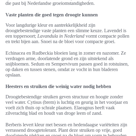
die past bij Nederlandse groeiomstandigheden.
Vaste planten die goed tegen droogte kunnen
Voor langdurige kleur en aantrekkelijkheid zijn
droogtebestendige vaste planten een slimme keuze. Lavendel is
een toppersoort;
Lavandula in Nederland
vormt compacte pollen
en trekt bijen aan. Snoei na de bloei voor compacte groei.
Echinacea en Rudbeckia bloeien lang in zomer en nazomer. Ze
verdragen arme, doorlatende grond en zijn uitstekend als
snijbloemen. Sedum en Sempervivum passen goed in rotstuinen,
op daken en tussen stenen, omdat ze vocht in hun bladeren
opslaan.
Heesters en struiken die weinig water nodig hebben
Droogtebestendige struiken geven structuur en hoogte zonder
veel water. Cytisus (brem) is luchtig en geurig in het voorjaar en
voelt zich thuis op schrale plaatsen. Elaeagnus heeft vaak
zilverachtig blad en houdt van droge leem of zand.
Berberis levert kleur met bessen en hedendaagse variëteiten zijn
verrassend droogtetolerant. Plant deze struiken op vrije, goed
doorlatende plekken en snoei na de bloei om vorm te behouden.