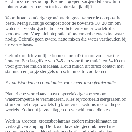
en duurzame bestrating. Kleine ingrepen zorgen dat jouw tuin
minder water vraagt en toch aantrekkelijk blijft.
Voor droge, zanderige grond werkt goed verteerde compost het
beste. Meng luchtige compost door de bovenste 10–20 cm om
water- en voedingsretentie te verbeteren zonder wortelrot te
veroorzaken. Voeg kleiintegratie of bodemverbeteraars toe waar
nodig. Gebruik geen zware, natte mixen die water vasthouden bij
de wortelbasis.
Gebruik mulch van fijne boomschors of stro om vocht vast te
houden. Een laagdikte van 2–5 cm voor fijne mulch en 5–10 cm
voor grovere mulch is ideaal. Houd mulch uit direct contact met
stammen en jonge stengels om schimmel te voorkomen.
Plantafstanden en combinaties voor meer droogtetolerantie
Plant diepe wortelaars naast oppervlakkige soorten om
watercompetitie te verminderen. Kies bijvoorbeeld siergrassen of
struiken met diepe wortels bij kruiden en sedums met ondiepe
wortels. Zo benut je vochtlagen op verschillende dieptes.
Werk in groepen; groepsbeplanting creëert microklimaten en
verlaagt verdamping. Denk aan lavendel gecombineerd met
sedum en siergras. Houd voldoende afstand zodat planten