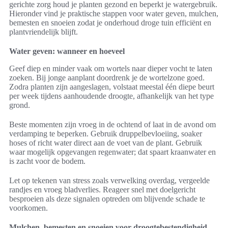
gerichte zorg houd je planten gezond en beperkt je watergebruik.
Hieronder vind je praktische stappen voor water geven, mulchen,
bemesten en snoeien zodat je onderhoud droge tuin efficiënt en
plantvriendelijk blijft.
Water geven: wanneer en hoeveel
Geef diep en minder vaak om wortels naar dieper vocht te laten
zoeken. Bij jonge aanplant doordrenk je de wortelzone goed.
Zodra planten zijn aangeslagen, volstaat meestal één diepe beurt
per week tijdens aanhoudende droogte, afhankelijk van het type
grond.
Beste momenten zijn vroeg in de ochtend of laat in de avond om
verdamping te beperken. Gebruik druppelbevloeiing, soaker
hoses of richt water direct aan de voet van de plant. Gebruik
waar mogelijk opgevangen regenwater; dat spaart kraanwater en
is zacht voor de bodem.
Let op tekenen van stress zoals verwelking overdag, vergeelde
randjes en vroeg bladverlies. Reageer snel met doelgericht
besproeien als deze signalen optreden om blijvende schade te
voorkomen.
Mulchen, bemesten en snoeien voor droogtebestendigheid