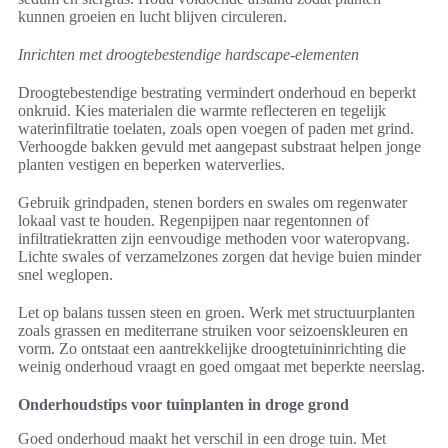
kunnen groeien en lucht blijven circuleren.
Inrichten met droogtebestendige hardscape-elementen
Droogtebestendige bestrating vermindert onderhoud en beperkt
onkruid. Kies materialen die warmte reflecteren en tegelijk
waterinfiltratie toelaten, zoals open voegen of paden met grind.
Verhoogde bakken gevuld met aangepast substraat helpen jonge
planten vestigen en beperken waterverlies.
Gebruik grindpaden, stenen borders en swales om regenwater
lokaal vast te houden. Regenpijpen naar regentonnen of
infiltratiekratten zijn eenvoudige methoden voor wateropvang.
Lichte swales of verzamelzones zorgen dat hevige buien minder
snel weglopen.
Let op balans tussen steen en groen. Werk met structuurplanten
zoals grassen en mediterrane struiken voor seizoenskleuren en
vorm. Zo ontstaat een aantrekkelijke droogtetuininrichting die
weinig onderhoud vraagt en goed omgaat met beperkte neerslag.
Onderhoudstips voor tuinplanten in droge grond
Goed onderhoud maakt het verschil in een droge tuin. Met