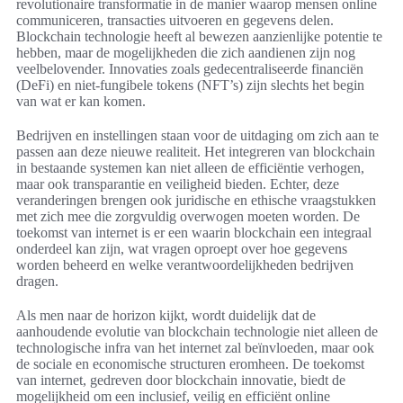
revolutionaire transformatie in de manier waarop mensen online
communiceren, transacties uitvoeren en gegevens delen.
Blockchain technologie heeft al bewezen aanzienlijke potentie te
hebben, maar de mogelijkheden die zich aandienen zijn nog
veelbelovender. Innovaties zoals gedecentraliseerde financiën
(DeFi) en niet-fungibele tokens (NFT’s) zijn slechts het begin
van wat er kan komen.
Bedrijven en instellingen staan voor de uitdaging om zich aan te
passen aan deze nieuwe realiteit. Het integreren van blockchain
in bestaande systemen kan niet alleen de efficiëntie verhogen,
maar ook transparantie en veiligheid bieden. Echter, deze
veranderingen brengen ook juridische en ethische vraagstukken
met zich mee die zorgvuldig overwogen moeten worden. De
toekomst van internet is er een waarin blockchain een integraal
onderdeel kan zijn, wat vragen oproept over hoe gegevens
worden beheerd en welke verantwoordelijkheden bedrijven
dragen.
Als men naar de horizon kijkt, wordt duidelijk dat de
aanhoudende evolutie van blockchain technologie niet alleen de
technologische infra van het internet zal beïnvloeden, maar ook
de sociale en economische structuren eromheen. De toekomst
van internet, gedreven door blockchain innovatie, biedt de
mogelijkheid om een inclusief, veilig en efficiënt online