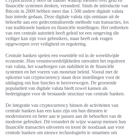
Cryptocurrency heeft de manier waarop mensen over geld en
financiële systemen denken, veranderd. Sinds de introductie van
Bitcoin in 2009 hebben meer dan 1.500 andere digitale valuta
hun intrede gedaan. Deze digitale valuta zijn ontstaan uit de
behoefte aan een gedecentraliseerde methode van transacties, los
van traditionele banken en financiële instellingen. Het ontbreken
van een centrale autoriteit heeft geleid tot een omgeving die
veiliger kan zijn voor gebruikers, maar heeft ook vragen
opgeworpen over veiligheid en regulering.
Centrale banken spelen een essentiële rol in de wereldwijde
economie. Hun verantwoordelijkheden omvatten het reguleren
van valuta, het waarborgen van stabiliteit in de financiële
systemen en het voeren van monetair beleid. Vooral met de
opkomst van cryptocurrency staan deze instellingen voor de
uitdaging om hun functies te heroverwegen. De groeiende
populariteit van digitale valuta biedt zowel kansen als
bedreigingen voor de bestaande structuur van centrale banken.
De integratie van cryptocurrency binnen de activiteiten van
centrale banken kan een kans zijn om hun diensten te
moderniseren en beter aan te passen aan de behoeften van de
moderne gebruiker. Dit verandert de wijze waarop mensen hun
financiële transacties uitvoeren en toont de noodzaak aan voor
centrale banken om nieuwe technologieën te omarmen om