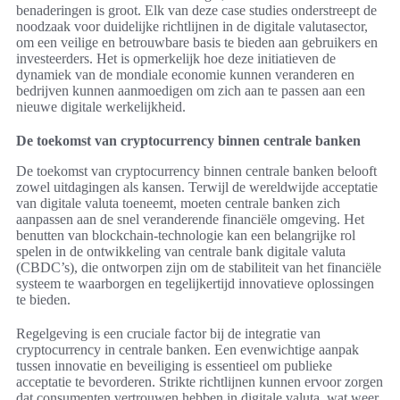
benaderingen is groot. Elk van deze case studies onderstreept de
noodzaak voor duidelijke richtlijnen in de digitale valutasector,
om een veilige en betrouwbare basis te bieden aan gebruikers en
investeerders. Het is opmerkelijk hoe deze initiatieven de
dynamiek van de mondiale economie kunnen veranderen en
bedrijven kunnen aanmoedigen om zich aan te passen aan een
nieuwe digitale werkelijkheid.
De toekomst van cryptocurrency binnen centrale banken
De toekomst van cryptocurrency binnen centrale banken belooft
zowel uitdagingen als kansen. Terwijl de wereldwijde acceptatie
van digitale valuta toeneemt, moeten centrale banken zich
aanpassen aan de snel veranderende financiële omgeving. Het
benutten van blockchain-technologie kan een belangrijke rol
spelen in de ontwikkeling van centrale bank digitale valuta
(CBDC’s), die ontworpen zijn om de stabiliteit van het financiële
systeem te waarborgen en tegelijkertijd innovatieve oplossingen
te bieden.
Regelgeving is een cruciale factor bij de integratie van
cryptocurrency in centrale banken. Een evenwichtige aanpak
tussen innovatie en beveiliging is essentieel om publieke
acceptatie te bevorderen. Strikte richtlijnen kunnen ervoor zorgen
dat consumenten vertrouwen hebben in digitale valuta, wat weer