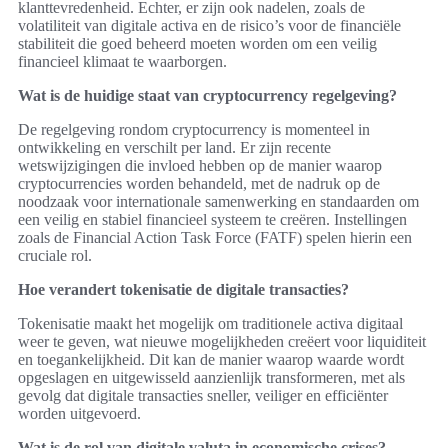
klanttevredenheid. Echter, er zijn ook nadelen, zoals de
volatiliteit van digitale activa en de risico’s voor de financiële
stabiliteit die goed beheerd moeten worden om een veilig
financieel klimaat te waarborgen.
Wat is de huidige staat van cryptocurrency regelgeving?
De regelgeving rondom cryptocurrency is momenteel in
ontwikkeling en verschilt per land. Er zijn recente
wetswijzigingen die invloed hebben op de manier waarop
cryptocurrencies worden behandeld, met de nadruk op de
noodzaak voor internationale samenwerking en standaarden om
een veilig en stabiel financieel systeem te creëren. Instellingen
zoals de Financial Action Task Force (FATF) spelen hierin een
cruciale rol.
Hoe verandert tokenisatie de digitale transacties?
Tokenisatie maakt het mogelijk om traditionele activa digitaal
weer te geven, wat nieuwe mogelijkheden creëert voor liquiditeit
en toegankelijkheid. Dit kan de manier waarop waarde wordt
opgeslagen en uitgewisseld aanzienlijk transformeren, met als
gevolg dat digitale transacties sneller, veiliger en efficiënter
worden uitgevoerd.
Wat is de rol van digitale valuta in economische crises?