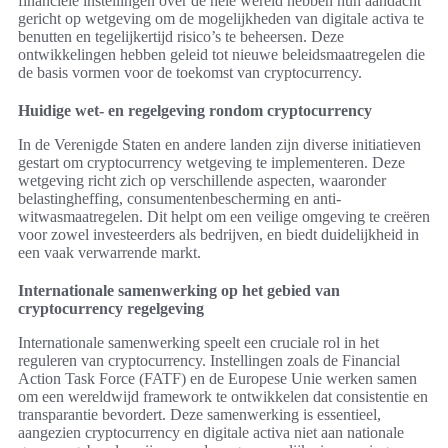
financiële instellingen over de hele wereld hebben hun aandacht
gericht op wetgeving om de mogelijkheden van digitale activa te
benutten en tegelijkertijd risico’s te beheersen. Deze
ontwikkelingen hebben geleid tot nieuwe beleidsmaatregelen die
de basis vormen voor de toekomst van cryptocurrency.
Huidige wet- en regelgeving rondom cryptocurrency
In de Verenigde Staten en andere landen zijn diverse initiatieven
gestart om cryptocurrency wetgeving te implementeren. Deze
wetgeving richt zich op verschillende aspecten, waaronder
belastingheffing, consumentenbescherming en anti-
witwasmaatregelen. Dit helpt om een veilige omgeving te creëren
voor zowel investeerders als bedrijven, en biedt duidelijkheid in
een vaak verwarrende markt.
Internationale samenwerking op het gebied van
cryptocurrency regelgeving
Internationale samenwerking speelt een cruciale rol in het
reguleren van cryptocurrency. Instellingen zoals de Financial
Action Task Force (FATF) en de Europese Unie werken samen
om een wereldwijd framework te ontwikkelen dat consistentie en
transparantie bevordert. Deze samenwerking is essentieel,
aangezien cryptocurrency en digitale activa niet aan nationale