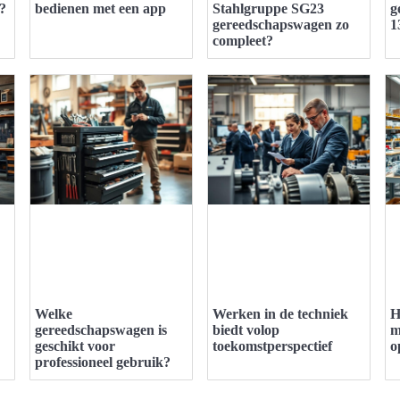
n?
bedienen met een app
Stahlgruppe SG23
g
gereedschapswagen zo
1
compleet?
Welke
Werken in de techniek
H
gereedschapswagen is
biedt volop
m
geschikt voor
toekomstperspectief
o
professioneel gebruik?