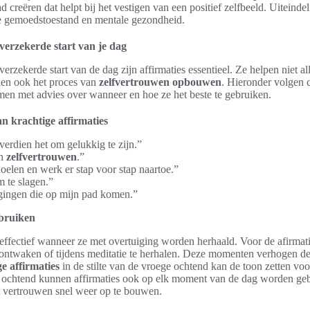
creëren dat helpt bij het vestigen van een positief zelfbeeld. Uiteindeli
le gemoedstoestand en mentale gezondheid.
fverzekerde start van je dag
erzekerde start van de dag zijn affirmaties essentieel. Ze helpen niet a
nen ook het proces van
zelfvertrouwen opbouwen
. Hieronder volgen 
men met advies over wanneer en hoe ze het beste te gebruiken.
n krachtige affirmaties
verdien het om gelukkig te zijn.”
in
zelfvertrouwen
.”
oelen en werk er stap voor stap naartoe.”
m te slagen.”
gingen die op mijn pad komen.”
ebruiken
 effectief wanneer ze met overtuiging worden herhaald. Voor de afirmati
t ontwaken of tijdens meditatie te herhalen. Deze momenten verhogen 
e affirmaties
in de stilte van de vroege ochtend kan de toon zetten voo
 ochtend kunnen affirmaties ook op elk moment van de dag worden gebr
et vertrouwen snel weer op te bouwen.