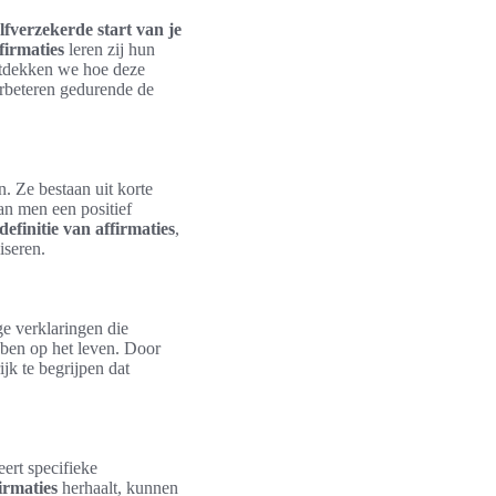
lfverzekerde start van je
ffirmaties
leren zij hun
ontdekken we hoe deze
rbeteren gedurende de
. Ze bestaan uit korte
an men een positief
definitie van affirmaties
,
iseren.
e verklaringen die
bben op het leven. Door
jk te begrijpen dat
ert specifieke
firmaties
herhaalt, kunnen