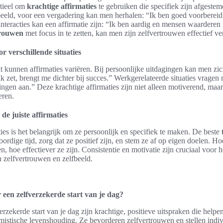
ntieel om
krachtige affirmaties
te gebruiken die specifiek zijn afgeste
eld, voor een vergadering kan men herhalen: “Ik ben goed voorbereid 
interacties kan een affirmatie zijn: “Ik ben aardig en mensen waardere
trouwen
met focus in te zetten, kan men zijn zelfvertrouwen effectief ve
or verschillende situaties
 kunnen affirmaties variëren. Bij persoonlijke uitdagingen kan men zic
ik zet, brengt me dichter bij succes.” Werkgerelateerde situaties vragen 
ingen aan.” Deze krachtige affirmaties zijn niet alleen motiverend, ma
eren.
de juiste affirmaties
ties is het belangrijk om ze persoonlijk en specifiek te maken. De beste
ordige tijd, zorg dat ze positief zijn, en stem ze af op eigen doelen. H
n, hoe effectiever ze zijn. Consistentie en motivatie zijn cruciaal voor 
 zelfvertrouwen en zelfbeeld.
r een zelfverzekerde start van je dag?
erzekerde start van je dag zijn krachtige, positieve uitspraken die hel
mistische levenshouding. Ze bevorderen zelfvertrouwen en stellen indiv