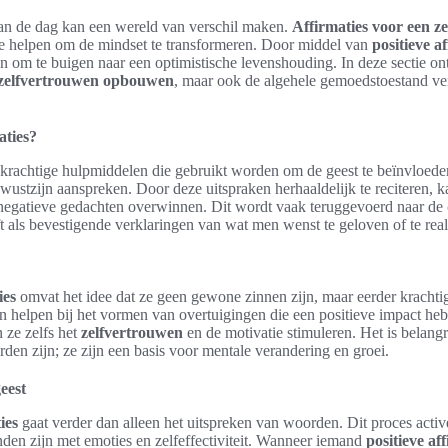
van de dag kan een wereld van verschil maken.
Affirmaties voor een ze
die helpen om de mindset te transformeren. Door middel van
positieve a
n om te buigen naar een optimistische levenshouding. In deze sectie 
zelfvertrouwen opbouwen
, maar ook de algehele gemoedstoestand ve
aties?
 krachtige hulpmiddelen die gebruikt worden om de geest te beïnvloeden
wustzijn aanspreken. Door deze uitspraken herhaaldelijk te reciteren, k
 negatieve gedachten overwinnen. Dit wordt vaak teruggevoerd naar de
ft als bevestigende verklaringen van wat men wenst te geloven of te real
ies
omvat het idee dat ze geen gewone zinnen zijn, maar eerder krachtig
en helpen bij het vormen van overtuigingen die een positieve impact he
 ze zelfs het
zelfvertrouwen
en de motivatie stimuleren. Het is belangri
orden zijn; ze zijn een basis voor mentale verandering en groei.
eest
ies
gaat verder dan alleen het uitspreken van woorden. Dit proces active
den zijn met emoties en zelfeffectiviteit. Wanneer iemand
positieve af