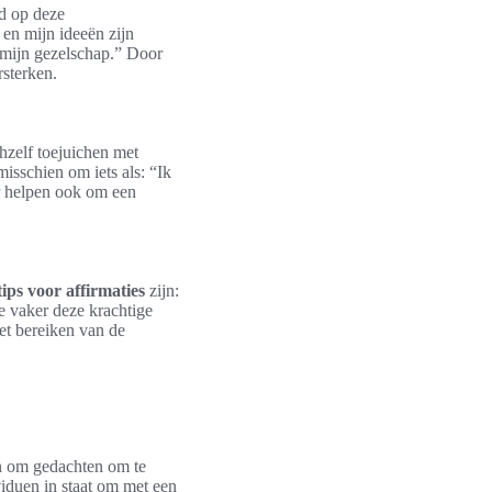
md op deze
en mijn ideeën zijn
n mijn gezelschap.” Door
rsterken.
hzelf toejuichen met
misschien om iets als: “Ik
ar helpen ook om een
tips voor affirmaties
zijn:
oe vaker deze krachtige
het bereiken van de
pen om gedachten om te
iduen in staat om met een