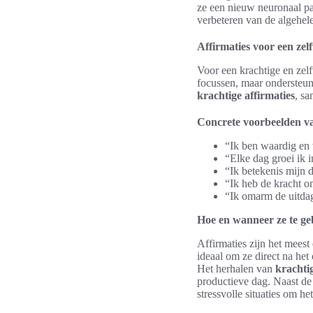
ze een nieuw neuronaal pad 
verbeteren van de algehe
Affirmaties voor een zel
Voor een krachtige en zelfv
focussen, maar ondersteu
krachtige affirmaties
, sa
Concrete voorbeelden va
“Ik ben waardig en 
“Elke dag groei ik 
“Ik betekenis mijn d
“Ik heb de kracht o
“Ik omarm de uitda
Hoe en wanneer ze te g
Affirmaties zijn het meest
ideaal om ze direct na he
Het herhalen van
krachtig
productieve dag. Naast de
stressvolle situaties om h