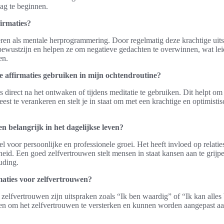
dag te beginnen.
irmaties?
eren als mentale herprogrammering. Door regelmatig deze krachtige uits
ewustzijn en helpen ze om negatieve gedachten te overwinnen, wat leidt
en.
e affirmaties gebruiken in mijn ochtendroutine?
es direct na het ontwaken of tijdens meditatie te gebruiken. Dit helpt om
est te verankeren en stelt je in staat om met een krachtige en optimistis
 belangrijk in het dagelijkse leven?
el voor persoonlijke en professionele groei. Het heeft invloed op relatie
id. Een goed zelfvertrouwen stelt mensen in staat kansen aan te grijpe
uding.
maties voor zelfvertrouwen?
 zelfvertrouwen zijn uitspraken zoals “Ik ben waardig” of “Ik kan alles 
n om het zelfvertrouwen te versterken en kunnen worden aangepast aan 