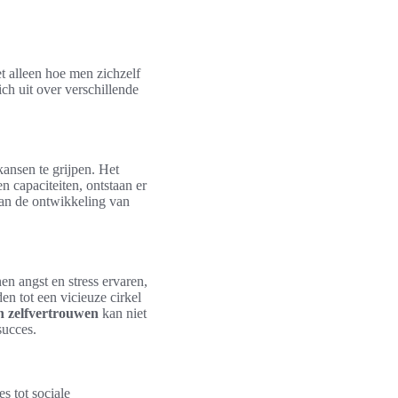
et alleen hoe men zichzelf
ich uit over verschillende
ansen te grijpen. Het
n capaciteiten, ontstaan er
aan de ontwikkeling van
en angst en stress ervaren,
en tot een vicieuze cirkel
n zelfvertrouwen
kan niet
succes.
s tot sociale