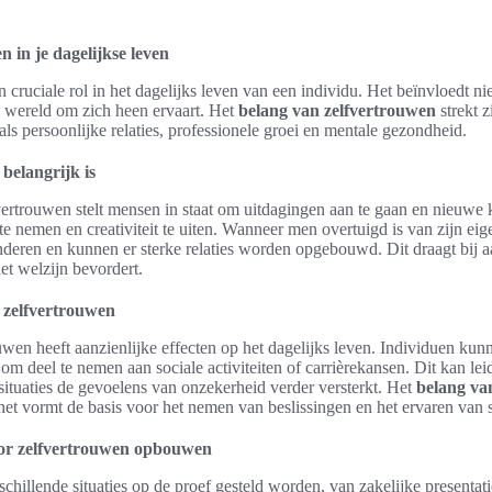
n in je dagelijkse leven
n cruciale rol in het dagelijks leven van een individu. Het beïnvloedt ni
 wereld om zich heen ervaart. Het
belang van zelfvertrouwen
strekt z
als persoonlijke relaties, professionele groei en mentale gezondheid.
belangrijk is
vertrouwen stelt mensen in staat om uitdagingen aan te gaan en nieuwe k
te nemen en creativiteit te uiten. Wanneer men overtuigd is van zijn eige
 anderen en kunnen er sterke relaties worden opgebouwd. Dit draagt bij 
et welzijn bevordert.
 zelfvertrouwen
wen heeft aanzienlijke effecten op het dagelijks leven. Individuen kunn
 deel te nemen aan sociale activiteiten of carrièrekansen. Dit kan leid
situaties de gevoelens van onzekerheid verder versterkt. Het
belang va
et vormt de basis voor het nemen van beslissingen en het ervaren van 
oor zelfvertrouwen opbouwen
chillende situaties op de proef gesteld worden, van zakelijke presentatie