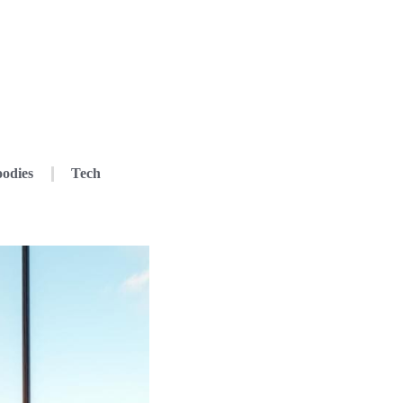
odies
Tech