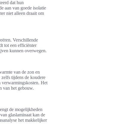
teerd dat hun
de aan van goede isolatie
ter niet alleen draait om
reëren. Verschillende
 tot een efficiënter
rijven kunnen overwegen.
 warmte van de zon en
zelfs tijdens de koudere
un verwarmingskosten. Het
ten van het gebouw.
brengt de mogelijkheden
k van glaslaminaat kan de
lasanalyse het makkelijker