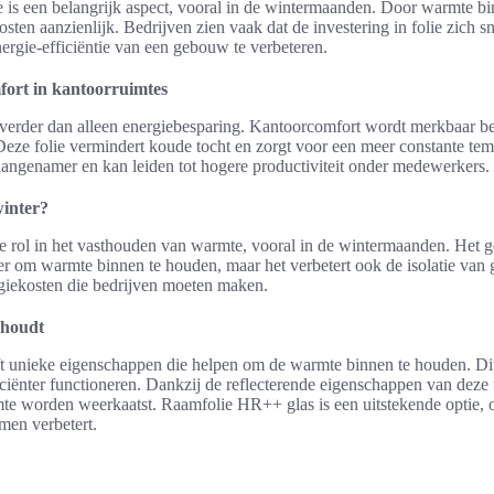
e is een belangrijk aspect, vooral in de wintermaanden. Door warmte b
sten aanzienlijk. Bedrijven zien vaak dat de investering in folie zich sn
ergie-efficiëntie van een gebouw te verbeteren.
fort in kantoorruimtes
 verder dan alleen energiebesparing. Kantoorcomfort wordt merkbaar b
Deze folie vermindert koude tocht en zorgt voor een meer constante temp
ngenamer en kan leiden tot hogere productiviteit onder medewerkers.
winter?
ke rol in het vasthouden van warmte, vooral in de wintermaanden. Het ge
ier om warmte binnen te houden, maar het verbetert ook de isolatie van
rgiekosten die bedrijven moeten maken.
nhoudt
 unieke eigenschappen die helpen om de warmte binnen te houden. Dit
iënter functioneren. Dankzij de reflecterende eigenschappen van deze 
mte worden weerkaatst. Raamfolie HR++ glas is een uitstekende optie, o
amen verbetert.