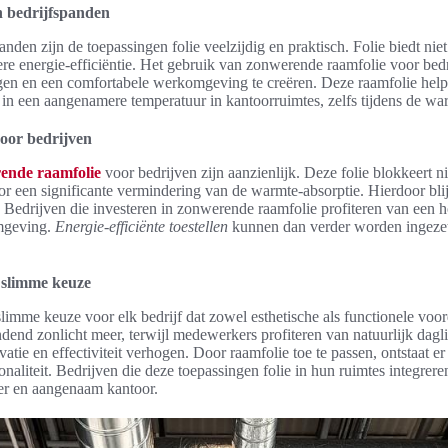
n bedrijfspanden
anden zijn de toepassingen folie veelzijdig en praktisch. Folie biedt ni
ere energie-efficiëntie. Het gebruik van zonwerende raamfolie voor bed
gen en een comfortabele werkomgeving te creëren. Deze raamfolie helpt
 in een aangenamere temperatuur in kantoorruimtes, zelfs tijdens de w
oor bedrijven
ende raamfolie
voor bedrijven zijn aanzienlijk. Deze folie blokkeert n
oor een significante vermindering van de warmte-absorptie. Hierdoor bli
. Bedrijven die investeren in zonwerende raamfolie profiteren van een h
mgeving.
Energie-efficiënte toestellen
kunnen dan verder worden ingezet
 slimme keuze
limme keuze voor elk bedrijf dat zowel esthetische als functionele voo
dend zonlicht meer, terwijl medewerkers profiteren van natuurlijk daglic
tie en effectiviteit verhogen. Door raamfolie toe te passen, ontstaat 
naliteit. Bedrijven die deze toepassingen folie in hun ruimtes integreren
ger en aangenaam kantoor.