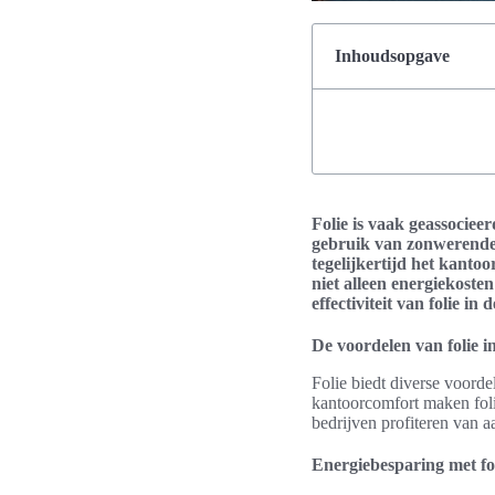
Inhoudsopgave
Folie is vaak geassociee
gebruik van zonwerende 
tegelijkertijd het kant
niet alleen energiekost
effectiviteit van folie i
De voordelen van folie i
Folie biedt diverse voord
kantoorcomfort maken folie
bedrijven profiteren van 
Energiebesparing met fo