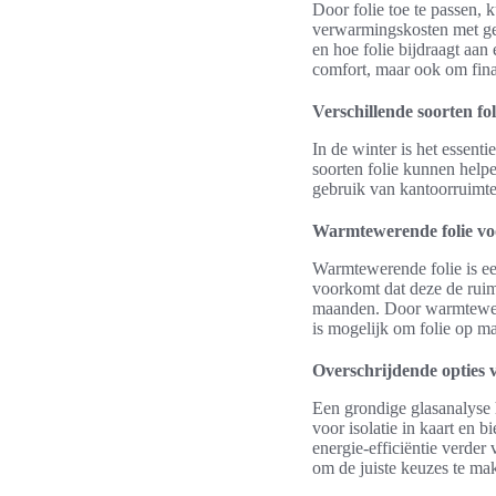
Door folie toe te passen,
verwarmingskosten met gem
en hoe folie bijdraagt aan 
comfort, maar ook om fina
Verschillende soorten fo
In de winter is het essent
soorten folie kunnen helpe
gebruik van kantoorruimte
Warmtewerende folie vo
Warmtewerende folie is ee
voorkomt dat deze de ruim
maanden. Door warmteweren
is mogelijk om folie op ma
Overschrijdende opties 
Een grondige glasanalyse h
voor isolatie in kaart en 
energie-efficiëntie verder
om de juiste keuzes te mak