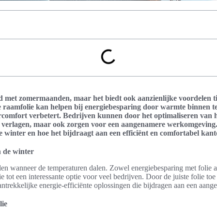
rd met zomermaanden, maar het biedt ook aanzienlijke voordelen ti
raamfolie kan helpen bij energiebesparing door warmte binnen te 
oorcomfort verbetert. Bedrijven kunnen door het optimaliseren van
en verlagen, maar ook zorgen voor een aangenamere werkomgeving. 
n de winter en hoe het bijdraagt aan een efficiënt en comfortabel kant
n de winter
elen wanneer de temperaturen dalen. Zowel energiebesparing met folie a
 tot een interessante optie voor veel bedrijven. Door de juiste folie to
aantrekkelijke energie-efficiënte oplossingen die bijdragen aan een a
lie