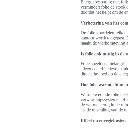
Energiebesparing met foli
vermindert folie de stookko
doordat het helpt om de en
Verbetering van het com
De folie voordelen reiken
kantoor wordt toegepast. 
maakt de werkomgeving aa
Is folie ook nuttig in de 
Folie speelt een belangrij
alleen een effectieve man
directe invloed op de ene
Hoe folie warmte binne
Warmtewerende folie heeft
verwarmingssystemen effic
de warmte terug in de rui
als de uitstraling van de r
Effect op energiekosten