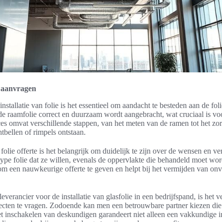
e aanvragen
nstallatie van folie is het essentieel om aandacht te besteden aan de fo
e raamfolie correct en duurzaam wordt aangebracht, wat cruciaal is voor
ces omvat verschillende stappen, van het meten van de ramen tot het z
htbellen of rimpels ontstaan.
folie offerte is het belangrijk om duidelijk te zijn over de wensen en v
 type folie dat ze willen, evenals de oppervlakte die behandeld moet wo
om een nauwkeurige offerte te geven en helpt bij het vermijden van onv
leverancier voor de installatie van glasfolie in een bedrijfspand, is het 
ojecten te vragen. Zodoende kan men een betrouwbare partner kiezen die
t inschakelen van deskundigen garandeert niet alleen een vakkundige in