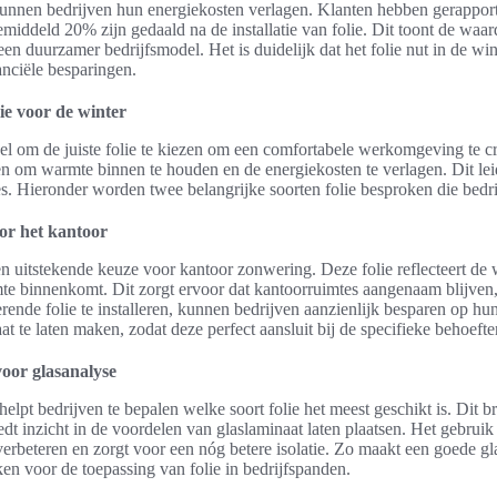
 kunnen bedrijven hun energiekosten verlagen. Klanten hebben gerappor
iddeld 20% zijn gedaald na de installatie van folie. Dit toont de waar
een duurzamer bedrijfsmodel. Het is duidelijk dat het folie nut in de win
nciële besparingen.
lie voor de winter
ieel om de juiste folie te kiezen om een comfortabele werkomgeving te c
n om warmte binnen te houden en de energiekosten te verlagen. Dit leidt
s. Hieronder worden twee belangrijke soorten folie besproken die bed
or het kantoor
n uitstekende keuze voor kantoor zonwering. Deze folie reflecteert de
te binnenkomt. Dit zorgt ervoor dat kantoorruimtes aangenaam blijven, 
de folie te installeren, kunnen bedrijven aanzienlijk besparen op h
at te laten maken, zodat deze perfect aansluit bij de specifieke behoef
voor glasanalyse
elpt bedrijven te bepalen welke soort folie het meest geschikt is. Dit 
biedt inzicht in de voordelen van glaslaminaat laten plaatsen. Het gebrui
 verbeteren en zorgt voor een nóg betere isolatie. Zo maakt een goede g
en voor de toepassing van folie in bedrijfspanden.