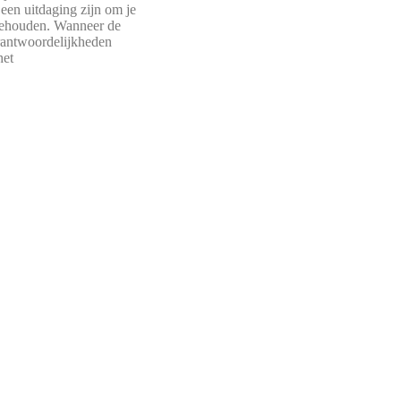
 een uitdaging zijn om je
 behouden. Wanneer de
rantwoordelijkheden
het