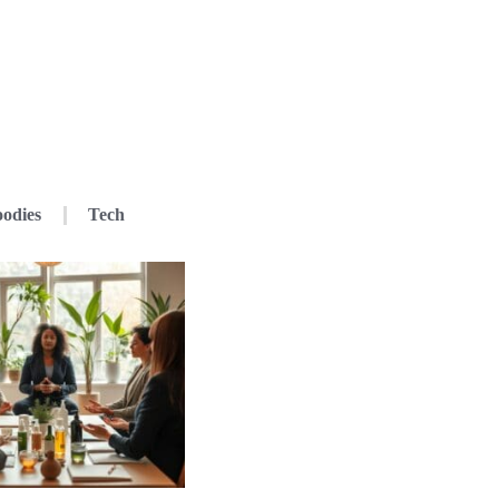
odies
Tech