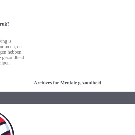
druk?
ing is
enomeen, en
lgen hebben
ke gezondheid
ijpen
Archives for Mentale gezondheid