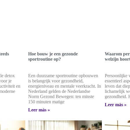
teeds
Hoe bouw je een gezonde
Waarom perso
sportroutine op?
welzijn hoor
le detox
Een duurzame sportroutine opbouwen
Persoonlijke 
voor je
is belangrijk voor gezondheid,
essentieel asp
tiviteit en
energieniveau en mentale veerkracht. In
leven dat die
e moderne
Nederland gelden de Nederlandse
lichamelijk we
Norm Gezond Bewegen: ten minste
gezondheid. 
150 minuten matige
Leer más »
Leer más »